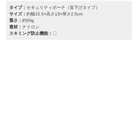
タイプ：
セキュリティポーチ（首下げタイプ）
サイズ：
約幅15.5×高さ13×厚さ2.5cm
重さ：
約50g
素材：
ナイロン
スキミング防止機能：
〇