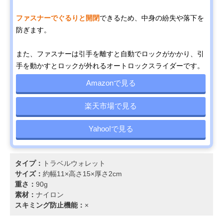
ファスナーでぐるりと開閉
できるため、中身の紛失や落下を
防ぎます。
また、ファスナーは引手を離すと自動でロックがかかり、引
手を動かすとロックが外れるオートロックスライダーです。
Amazonで見る
楽天市場で見る
Yahoo!で見る
タイプ：
トラベルウォレット
サイズ：
約幅11×高さ15×厚さ2cm
重さ：
90g
素材：
ナイロン
スキミング防止機能：
×