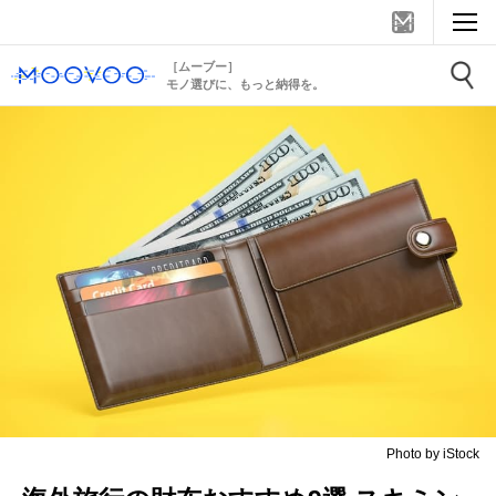
［ムーブー］
モノ選びに、もっと納得を。
Photo by iStock