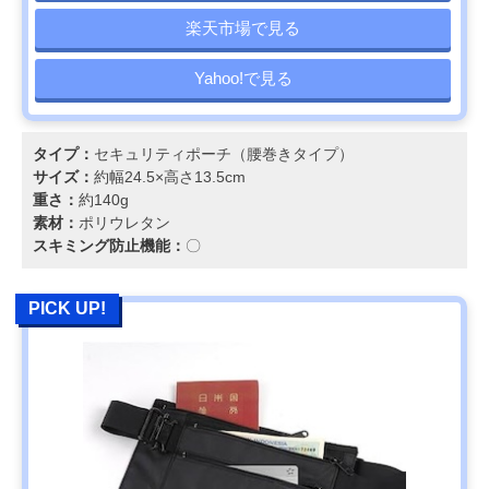
楽天市場で見る
Yahoo!で見る
タイプ：
セキュリティポーチ（腰巻きタイプ）
サイズ：
約幅24.5×高さ13.5cm
重さ：
約140g
素材：
ポリウレタン
スキミング防止機能：
〇
PICK UP!