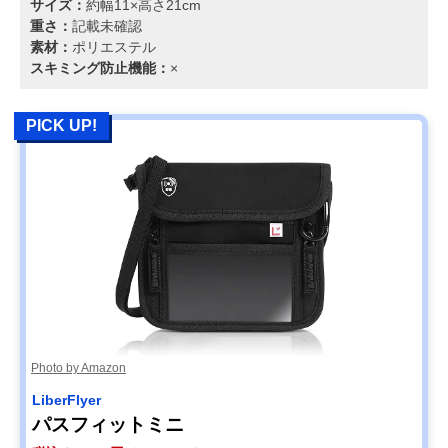
サイズ：
約幅11×高さ21cm
重さ：
記載未確認
素材：
ポリエステル
スキミング防止機能：
×
PICK UP!
Photo by Amazon
LiberFlyer
パスフィットミニ