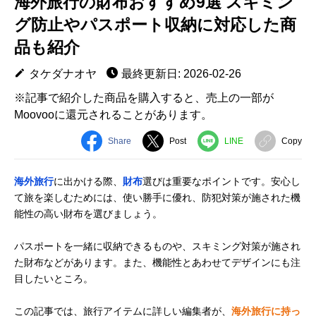
海外旅行の財布おすすめ9選 スキミン
グ防止やパスポート収納に対応した商
品も紹介
タケダナオヤ
最終更新日: 2026-02-26
※記事で紹介した商品を購入すると、売上の一部が
Moovooに還元されることがあります。
Share
Post
LINE
Copy
海外旅行
に出かける際、
財布
選びは重要なポイントです。安心し
て旅を楽しむためには、使い勝手に優れ、防犯対策が施された機
能性の高い財布を選びましょう。
パスポートを一緒に収納できるものや、スキミング対策が施され
た財布などがあります。また、機能性とあわせてデザインにも注
目したいところ。
この記事では、旅行アイテムに詳しい編集者が、
海外旅行に持っ