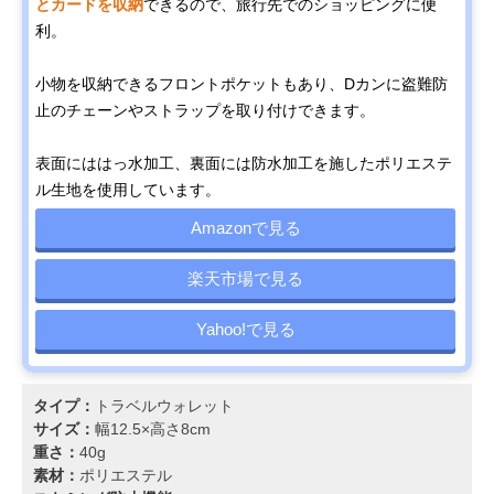
とカードを収納
できるので、旅行先でのショッピングに便
利。
小物を収納できるフロントポケットもあり、Dカンに盗難防
止のチェーンやストラップを取り付けできます。
表面にははっ水加工、裏面には防水加工を施したポリエステ
ル生地を使用しています。
Amazonで見る
楽天市場で見る
Yahoo!で見る
タイプ：
トラベルウォレット
サイズ：
幅12.5×高さ8cm
重さ：
40g
素材：
ポリエステル