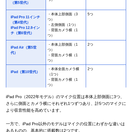
（第5世代）
・本体上部側面（3
5つ
iPad Pro 11インチ
つ）
（第4世代）
・左側側面（1つ）
iPad Pro 12.9イン
・背面カメラ横（1
チ（第6世代）
つ）
・本体上部側面（1
2つ
iPad Air（第5世
つ）
代）
・背面カメラ横（1
つ）
・本体全面カメラ横
2つ
iPad（第10世代）
（1つ）
・背面カメラ横（1
つ）
・本体上部（2つ）
2つ
iPad Pro（2022年モデル）のマイク位置は本体上部側面に3つ、
iPad（第9世代）
さらに側面とカメラ横にそれぞれ1つずつあり、計5つのマイクに
・本体上部側面（2
2つ
より収音性能を高めています。
iPad mini（第6世
つ）
代）
一方で、iPad Pro以外のモデルはマイクの位置にわずかな違いは
あるものの、基本的に搭載数は2つです。