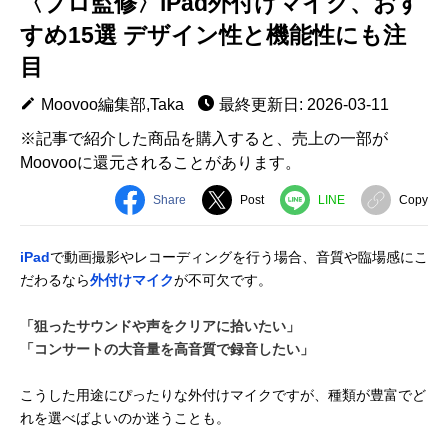
〈プロ監修〉iPad外付けマイク、おす
すめ15選 デザイン性と機能性にも注
目
Moovoo編集部,Taka
最終更新日: 2026-03-11
※記事で紹介した商品を購入すると、売上の一部が
Moovooに還元されることがあります。
Share
Post
LINE
Copy
iPad
で動画撮影やレコーディングを行う場合、音質や臨場感にこ
だわるなら
外付けマイク
が不可欠です。
「狙ったサウンドや声をクリアに拾いたい」
「コンサートの大音量を高音質で録音したい」
こうした用途にぴったりな外付けマイクですが、種類が豊富でど
れを選べばよいのか迷うことも。