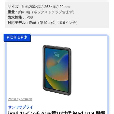
サイズ
：約幅200×高さ268×厚さ20mm
重量
：約410g（ネックストラップ含まず）
防水性能
：IP68
対応モデル
：iPad（第10世代、10.9インチ）
PICK UP⑦
Photo by Amazon
サンワサプライ
iPad 11インチ A16/第10世代 iPad 10.9 耐衝