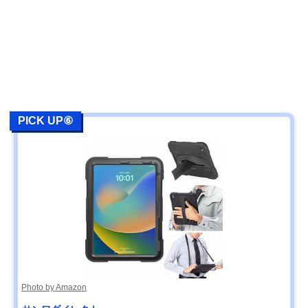
PICK UP⑥
Photo by Amazon