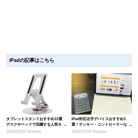
iPadの記事はこちら
タブレットスタンドおすすめ10選
iPad対応左手デバイスおすすめ3
デスクやベッドで活躍する人気モデ
選！テンキー・コントローラーな
ル
ど、選び方のポイントも解説
2026/03/25 Moovoo
2026/02/26 Moovoo