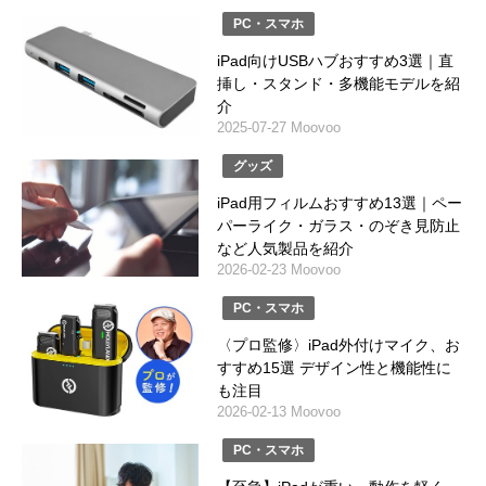
PC・スマホ
iPad向けUSBハブおすすめ3選｜直
挿し・スタンド・多機能モデルを紹
介
2025-07-27 Moovoo
グッズ
iPad用フィルムおすすめ13選｜ペー
パーライク・ガラス・のぞき見防止
など人気製品を紹介
2026-02-23 Moovoo
PC・スマホ
〈プロ監修〉iPad外付けマイク、お
すすめ15選 デザイン性と機能性に
も注目
2026-02-13 Moovoo
PC・スマホ