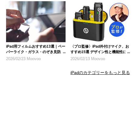
iPad用フィルムおすすめ13選｜ペー
〈プロ監修〉iPad外付けマイク、お
パーライク・ガラス・のぞき見防止
すすめ15選 デザイン性と機能性に
など人気製品を紹介
も注目
2026/02/23 Moovoo
2026/02/13 Moovoo
iPadのカテゴリーをもっと見る