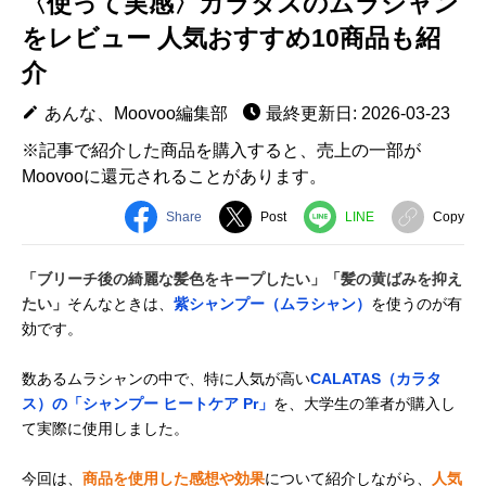
〈使って実感〉カラタスのムラシャン
をレビュー 人気おすすめ10商品も紹
介
あんな、Moovoo編集部
最終更新日: 2026-03-23
※記事で紹介した商品を購入すると、売上の一部が
Moovooに還元されることがあります。
Share
Post
LINE
Copy
「ブリーチ後の綺麗な髪色をキープしたい」「髪の黄ばみを抑え
たい」
そんなときは、
紫シャンプー（ムラシャン）
を使うのが有
効です。
数あるムラシャンの中で、特に人気が高い
CALATAS（カラタ
ス）の「シャンプー ヒートケア Pr」
を、大学生の筆者が購入し
て実際に使用しました。
今回は、
商品を使用した感想や効果
について紹介しながら、
人気