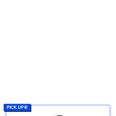
PICK UP④