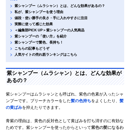
紫シャンプー（ムラシャン）とは、どんな効果があるの？
私が、紫シャンプーを使う理由
値段・使い勝手の良さ・手に入れやすさに注目
実際に使って感じた効果
＜編集部PICK UP＞紫シャンプーの人気商品
紫シャンプーの「使い方」を紹介
紫シャンプーで髪色、長持ち！
こちらの記事もどうぞ
人気サイトの売れ筋ランキングはこちら
紫シャンプー（ムラシャン）とは、どんな効果が
あるの？
紫シャンプーはムラシャンとも呼ばれ、紫色の色素が入ったシャ
ンプーです。ブリーチカラーをした
髪の色持ち
をよくしたり、
髪
の黄ばみ
を抑えたりできます。
青紫の理由は、黄色の反対色として黄ばみを打ち消すのに有効な
ためです。紫シャンプーを使ったからといって
紫色の髪になるわ