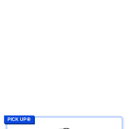
PICK UP④