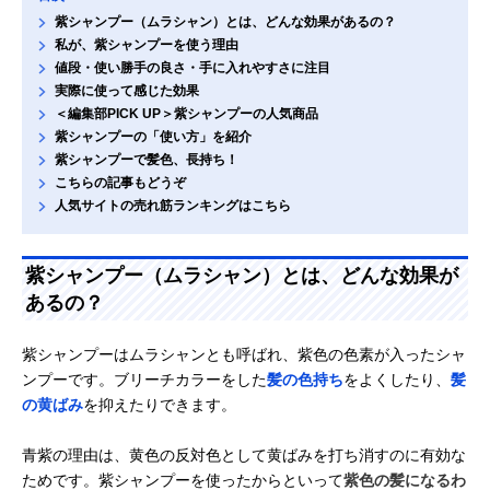
紫シャンプー（ムラシャン）とは、どんな効果があるの？
私が、紫シャンプーを使う理由
値段・使い勝手の良さ・手に入れやすさに注目
実際に使って感じた効果
＜編集部PICK UP＞紫シャンプーの人気商品
紫シャンプーの「使い方」を紹介
紫シャンプーで髪色、長持ち！
こちらの記事もどうぞ
人気サイトの売れ筋ランキングはこちら
紫シャンプー（ムラシャン）とは、どんな効果が
あるの？
紫シャンプーはムラシャンとも呼ばれ、紫色の色素が入ったシャ
ンプーです。ブリーチカラーをした
髪の色持ち
をよくしたり、
髪
の黄ばみ
を抑えたりできます。
青紫の理由は、黄色の反対色として黄ばみを打ち消すのに有効な
ためです。紫シャンプーを使ったからといって
紫色の髪になるわ