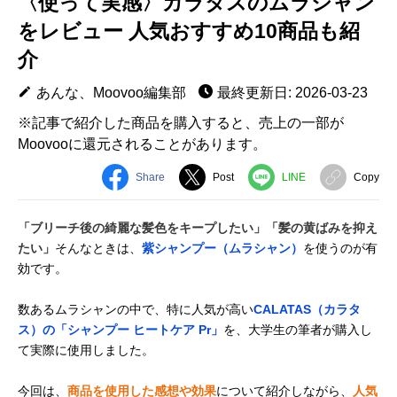
〈使って実感〉カラタスのムラシャン
をレビュー 人気おすすめ10商品も紹
介
あんな、Moovoo編集部
最終更新日: 2026-03-23
※記事で紹介した商品を購入すると、売上の一部が
Moovooに還元されることがあります。
Share
Post
LINE
Copy
「ブリーチ後の綺麗な髪色をキープしたい」「髪の黄ばみを抑え
たい」
そんなときは、
紫シャンプー（ムラシャン）
を使うのが有
効です。
数あるムラシャンの中で、特に人気が高い
CALATAS（カラタ
ス）の「シャンプー ヒートケア Pr」
を、大学生の筆者が購入し
て実際に使用しました。
今回は、
商品を使用した感想や効果
について紹介しながら、
人気