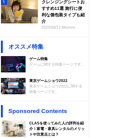
クレンジングシートお
5
すすめ11選 旅行に便
利な個包装タイプも紹
介
2025/08/12 Moovoo
オススメ特集
ゲーム特集
ゲームに関する特集ページです。
東京ゲームショウ2022
東京ゲームショウ2022に関する
特集ページです。
Sponsored Contents
CLASを使ってみた人の評判を紹
介！家電・家具レンタルのメリッ
トや注意点とは？