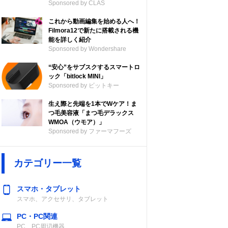
Sponsored by CLAS
これから動画編集を始める人へ！
Filmora12で新たに搭載される機
能を詳しく紹介
Sponsored by Wondershare
“安心”をサブスクするスマートロ
ック「bitlock MINI」
Sponsored by ビットキー
生え際と先端を1本でWケア！ま
つ毛美容液「まつ毛デラックス
WMOA（ウモア）」
Sponsored by ファーマフーズ
カテゴリー一覧
スマホ・タブレット
スマホ、アクセサリ、タブレット
PC・PC関連
PC、PC周辺機器