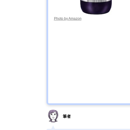
Photo by Amazon
筆者