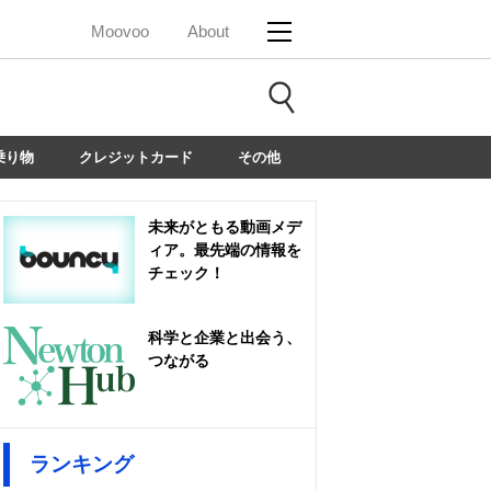
Moovoo
About
乗り物
クレジットカード
その他
未来がともる動画メデ
ィア。最先端の情報を
チェック！
科学と企業と出会う、
つながる
ランキング