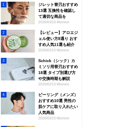
ジレット替刃おすすめ
1
13選 互換性を確認し
て適切な商品を
2026/03/10 Moovoo
【レビュー】アロエジ
2
ェル使い方8通り おす
すめ人気11選も紹介
2026/02/15 Moovoo
Schick（シック）カ
3
ミソリ用替刃おすすめ
18選 タイプ別選び方
や交換時期も解説
2026/02/13 Moovoo
ピーリング（メンズ）
4
おすすめ10選 男性の
肌ケアに取り入れたい
人気商品
2026/03/15 Moovoo