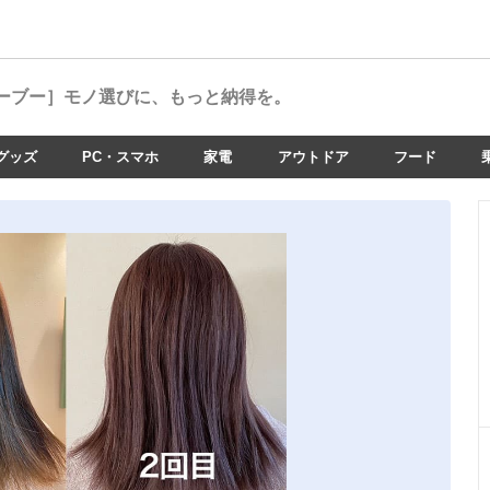
ーブー］
モノ選びに、もっと納得を。
グッズ
PC・スマホ
家電
アウトドア
フード