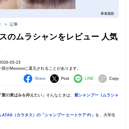
筆者撮影
ィ
>
記事
スのムラシャンをレビュー 人気
介
26-03-23
部がMoovooに還元されることがあります。
Share
Post
LINE
Copy
「髪の黄ばみを抑えたい」
そんなときは、
紫シャンプー（ムラシャ
ALATAS（カラタス）の「シャンプー ヒートケア Pr」
を、大学生