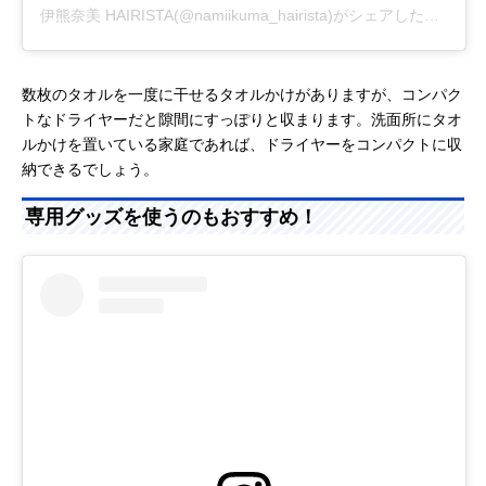
伊熊奈美 HAIRISTA(@namiikuma_hairista)がシェアした投稿
-
2
数枚のタオルを一度に干せるタオルかけがありますが、コンパク
トなドライヤーだと隙間にすっぽりと収まります。洗面所にタオ
ルかけを置いている家庭であれば、ドライヤーをコンパクトに収
納できるでしょう。
専用グッズを使うのもおすすめ！