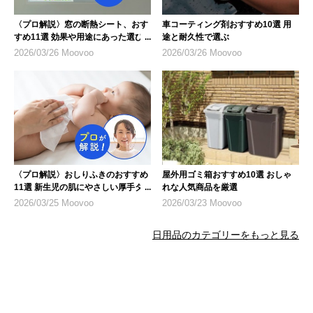
〈プロ解説〉窓の断熱シート、おす
車コーティング剤おすすめ10選 用
すめ11選 効果や用途にあった選び
途と耐久性で選ぶ
方も紹介
2026/03/26 Moovoo
2026/03/26 Moovoo
〈プロ解説〉おしりふきのおすすめ
屋外用ゴミ箱おすすめ10選 おしゃ
11選 新生児の肌にやさしい厚手タ
れな人気商品を厳選
イプも紹介
2026/03/25 Moovoo
2026/03/23 Moovoo
日用品のカテゴリーをもっと見る