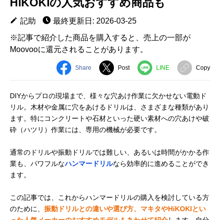
HiKOKIの人気おすすめ商品も
記助
最終更新日: 2026-03-25
※記事で紹介した商品を購入すると、売上の一部が
Moovooに還元されることがあります。
Share
Post
LINE
Copy
DIYからプロの現場まで、様々な穴あけ作業に欠かせない電動ド
リル。木材や金属に穴をあけるドリルは、さまざまな種類があり
ます。特にコンクリートや石材といった硬い素材への穴あけや破
砕（ハツリ）作業には、専用の機械が必要です。
通常のドリルや振動ドリルでは難しい、あるいは時間がかかる作
業も、パワフルな
ハンマードリル
なら効率的に進めることができ
ます。
この記事では、これからハンマードリルの購入を検討している方
のために、
振動ドリルとの違いや選び方、マキタやHiKOKIとい
った人気メーカーのおすすめモデルもあわせて紹介
します。自分