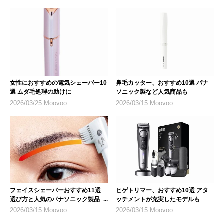
女性におすすめの電気シェーバー10
鼻毛カッター、おすすめ10選 パナ
選 ムダ毛処理の助けに
ソニック製など人気商品も
2026/03/25 Moovoo
2026/03/15 Moovoo
フェイスシェーバーおすすめ11選
ヒゲトリマー、おすすめ10選 アタ
選び方と人気のパナソニック製品も
ッチメントが充実したモデルも
登場
2026/03/15 Moovoo
2026/03/15 Moovoo