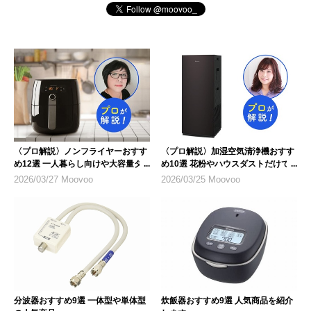
〈プロ解説〉ノンフライヤーおすす
〈プロ解説〉加湿空気清浄機おすす
め12選 一人暮らし向けや大容量タ
め10選 花粉やハウスダストだけで
イプも
なく乾燥対策にも
2026/03/27 Moovoo
2026/03/25 Moovoo
分波器おすすめ9選 一体型や単体型
炊飯器おすすめ9選 人気商品を紹介