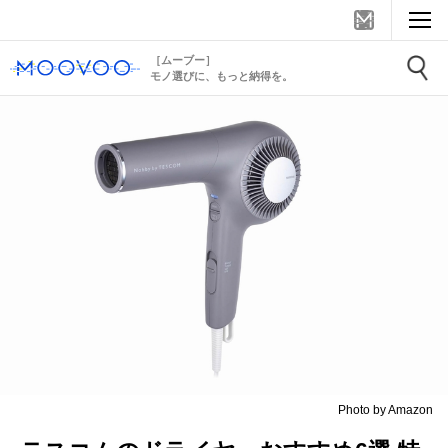
［ムーブー］
モノ選びに、もっと納得を。
Photo by Amazon