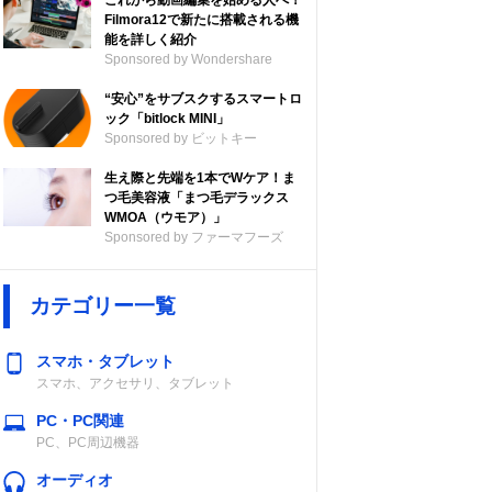
これから動画編集を始める人へ！
Filmora12で新たに搭載される機
能を詳しく紹介
Sponsored by Wondershare
“安心”をサブスクするスマートロ
ック「bitlock MINI」
Sponsored by ビットキー
生え際と先端を1本でWケア！ま
つ毛美容液「まつ毛デラックス
WMOA（ウモア）」
Sponsored by ファーマフーズ
カテゴリー一覧
スマホ・タブレット
スマホ、アクセサリ、タブレット
PC・PC関連
PC、PC周辺機器
オーディオ