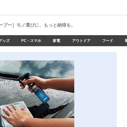
ーブー］
モノ選びに、もっと納得を。
グッズ
PC・スマホ
家電
アウトドア
フード