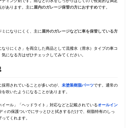
ーティング剤です。雨などの水をしっかりはじくので視覚的な満足
点があります。主に
屋内のガレージ保管の方におすすめ
です。
ジミになりにくく、主に
屋外のガレージなどに車を保管している方
になりにくさ」を両立した商品として流撥水（滑水）タイプの車コ
。気になる方はぜひチェックしてみてください。
認
に採用されていることが多いのが、
未塗装樹脂パーツ
です。通常の
粉を吹いたようになることがあります。
ホイール」「ヘッドライト」対応などと記載されている
オールイン
ボディの保護ついでにサッとひと拭きするだけで、樹脂特有のしっ
守ってくれます。