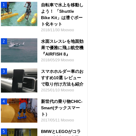
自転車で水上を移動し
1
よう！ 「Shuttle
Bike Kit」は漕ぐボー
ト化キット
2018/11/30 Moovoo
水面スレスレを地面効
2
果で優雅に飛ぶ航空機
『AIRFISH 8』
2018/05/29 Moovoo
スマホホルダー車のお
3
すすめ10選 レビュー
で取り付け方法も紹介
2025/01/10 Moovoo
新世代の乗り物CHIC-
4
Smart(チックスマー
ト）
2017/05/11 Moovoo
BMWとLEGOがコラ
5