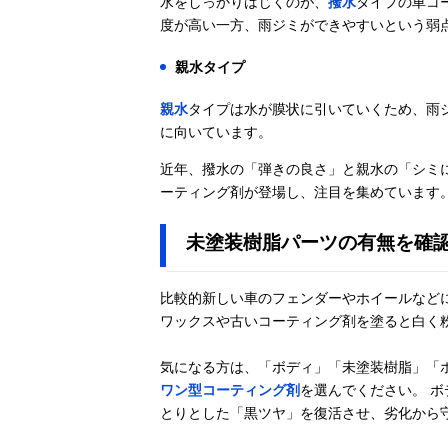
水をしっかりはじくのが、
撥水
タイプの車コ
度が高い一方、雨ジミができやすいという弱
親水タイプ
親水
タイプは水が膜状に引いていくため、雨
に向いています。
近年、撥水の「弾きの良さ」と親水の「シミ
ーティング剤が登場し、注目を集めています
未塗装樹脂パーツの有無を確
比較的新しい車のフェンダーやホイールなど
ワックスや古いコーティング剤を塗ると白く
気になる方は、「ボディ」「未塗装樹脂」「
ワン型コーティング剤
を選んでください。 
とりとした「黒ツヤ」を復活させ、劣化から