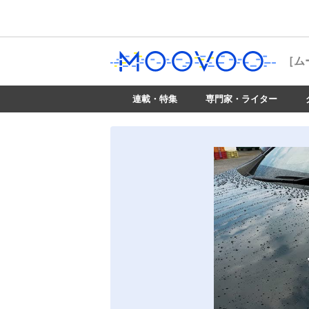
［ム
連載・特集
専門家・ライター