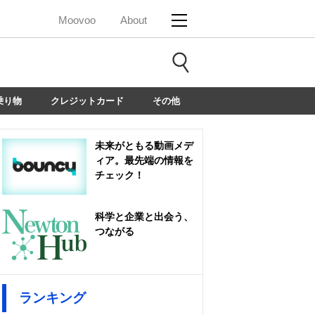
Moovoo
About
乗り物
クレジットカード
その他
未来がともる動画メデ
ィア。最先端の情報を
チェック！
科学と企業と出会う、
つながる
ランキング