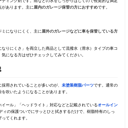
ーティング剤です。雨などの水をしっかりはじくので視覚的な満足
点があります。主に
屋内のガレージ保管の方におすすめ
です。
ジミになりにくく、主に
屋外のガレージなどに車を保管している方
になりにくさ」を両立した商品として流撥水（滑水）タイプの車コ
。気になる方はぜひチェックしてみてください。
認
に採用されていることが多いのが、
未塗装樹脂パーツ
です。通常の
粉を吹いたようになることがあります。
ホイール」「ヘッドライト」対応などと記載されている
オールイン
ボディの保護ついでにサッとひと拭きするだけで、樹脂特有のしっ
守ってくれます。