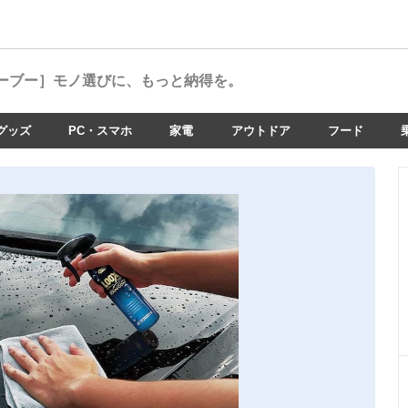
ーブー］
モノ選びに、もっと納得を。
グッズ
PC・スマホ
家電
アウトドア
フード