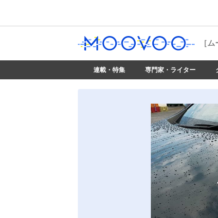
［ム
連載・特集
専門家・ライター