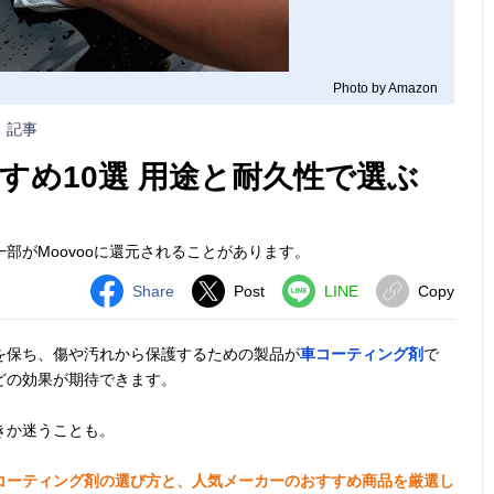
Photo by Amazon
記事
すめ10選 用途と耐久性で選ぶ
部がMoovooに還元されることがあります。
Share
Post
LINE
Copy
を保ち、傷や汚れから保護するための製品が
車コーティング剤
で
どの効果が期待できます。
きか迷うことも。
コーティング剤の選び方と、人気メーカーのおすすめ商品を厳選し