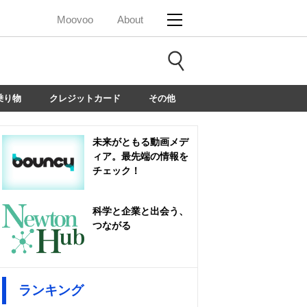
Moovoo
About
乗り物
クレジットカード
その他
未来がともる動画メデ
ィア。最先端の情報を
チェック！
科学と企業と出会う、
つながる
ランキング