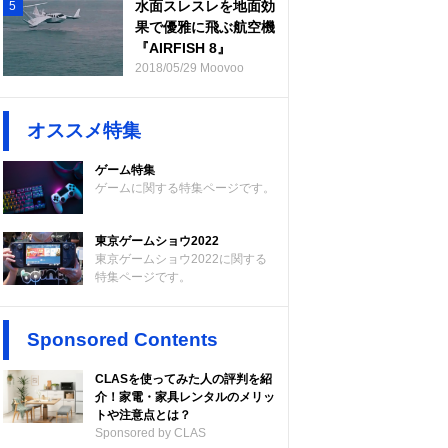
水面スレスレを地面効
5
果で優雅に飛ぶ航空機
『AIRFISH 8』
2018/05/29 Moovoo
オススメ特集
ゲーム特集
ゲームに関する特集ページです。
東京ゲームショウ2022
東京ゲームショウ2022に関する
特集ページです。
Sponsored Contents
CLASを使ってみた人の評判を紹
介！家電・家具レンタルのメリッ
トや注意点とは？
Sponsored by CLAS