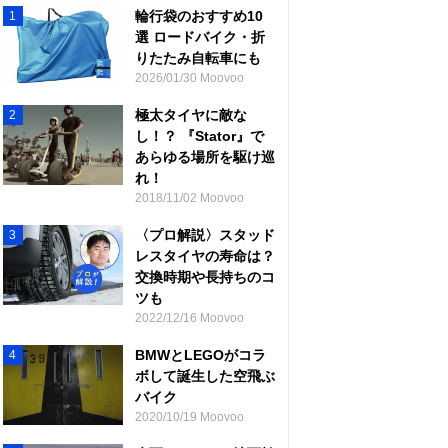
輪行袋のおすすめ10
1
選 ロードバイク・折
りたたみ自転車にも
2026/01/30 Moovoo
極太タイヤに敵な
2
し！？ 『Stator』で
あらゆる場所を駆け巡
れ！
2018/11/02 Moovoo
〈プロ解説〉スタッド
3
レスタイヤの寿命は？
交換時期や長持ちのコ
ツも
2022/12/16 Moovoo
BMWとLEGOがコラ
4
ボして誕生した空飛ぶ
バイク
2020/10/19 Moovoo