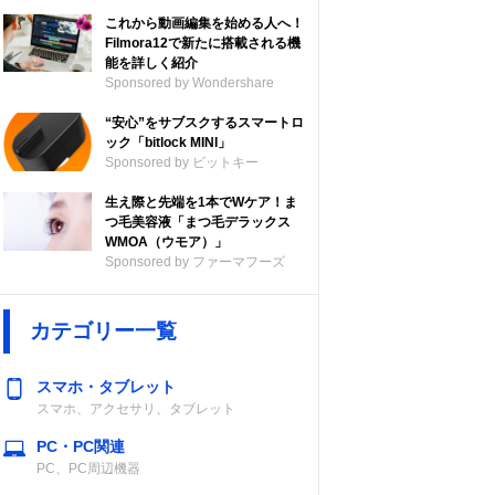
これから動画編集を始める人へ！
Filmora12で新たに搭載される機
能を詳しく紹介
Sponsored by Wondershare
“安心”をサブスクするスマートロ
ック「bitlock MINI」
Sponsored by ビットキー
生え際と先端を1本でWケア！ま
つ毛美容液「まつ毛デラックス
WMOA（ウモア）」
Sponsored by ファーマフーズ
カテゴリー一覧
スマホ・タブレット
スマホ、アクセサリ、タブレット
PC・PC関連
PC、PC周辺機器