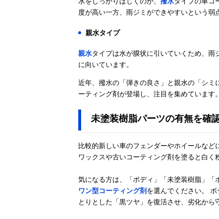
水をしっかりはじくのが、
撥水
タイプの車コ
度が高い一方、雨ジミができやすいという弱
親水タイプ
親水
タイプは水が膜状に引いていくため、雨
に向いています。
近年、撥水の「弾きの良さ」と親水の「シミ
ーティング剤が登場し、注目を集めています
未塗装樹脂パーツの有無を確
比較的新しい車のフェンダーやホイールなど
ワックスや古いコーティング剤を塗ると白く
気になる方は、「ボディ」「未塗装樹脂」「
ワン型コーティング剤
を選んでください。 
とりとした「黒ツヤ」を復活させ、劣化から