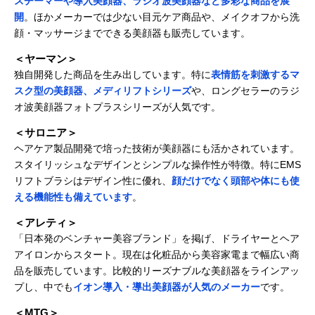
スチーマーや導入美顔器、ラジオ波美顔器など多彩な商品を展
開
。ほかメーカーでは少ない目元ケア商品や、メイクオフから洗
顔・マッサージまでできる美顔器も販売しています。
＜ヤーマン＞
独自開発した商品を生み出しています。特に
表情筋を刺激するマ
スク型の美顔器、メディリフトシリーズ
や、ロングセラーのラジ
オ波美顔器フォトプラスシリーズが人気です。
＜サロニア＞
ヘアケア製品開発で培った技術が美顔器にも活かされています。
スタイリッシュなデザインとシンプルな操作性が特徴。特にEMS
リフトブラシはデザイン性に優れ、
顔だけでなく頭部や体にも使
える機能性も備えています
。
＜アレティ＞
「日本発のベンチャー美容ブランド」を掲げ、ドライヤーとヘア
アイロンからスタート。現在は化粧品から美容家電まで幅広い商
品を販売しています。比較的リーズナブルな美顔器をラインアッ
プし、中でも
イオン導入・導出美顔器が人気のメーカー
です。
＜MTG＞