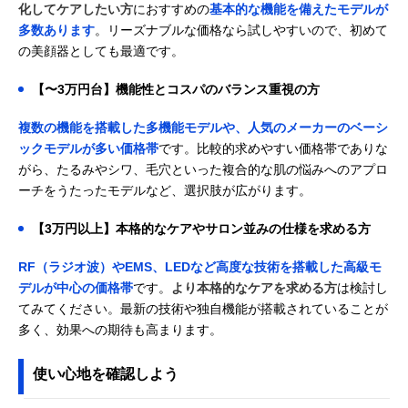
化してケアしたい方
におすすめの
基本的な機能を備えたモデルが
多数あります
。リーズナブルな価格なら試しやすいので、初めて
の美顔器としても最適です。
【〜3万円台】機能性とコスパのバランス重視の方
複数の機能を搭載した多機能モデルや、人気のメーカーのベーシ
ックモデルが多い価格帯
です。比較的求めやすい価格帯でありな
がら、たるみやシワ、毛穴といった複合的な肌の悩みへのアプロ
ーチをうたったモデルなど、選択肢が広がります。
【3万円以上】本格的なケアやサロン並みの仕様を求める方
RF（ラジオ波）やEMS、LEDなど高度な技術を搭載した高級モ
デルが中心の価格帯
です。
より本格的なケアを求める方
は検討し
てみてください。最新の技術や独自機能が搭載されていることが
多く、効果への期待も高まります。
使い心地を確認しよう