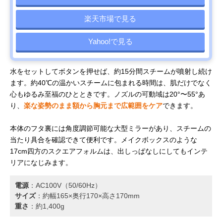
楽天市場で見る
Yahoo!で見る
水をセットしてボタンを押せば、約15分間スチームが噴射し続け
ます。約40℃の温かいスチームに包まれる時間は、肌だけでなく
心もゆるみ至福のひとときです。ノズルの可動域は20°〜55°あ
り、
楽な姿勢のまま額から胸元まで広範囲をケア
できます。
本体のフタ裏には角度調節可能な大型ミラーがあり、スチームの
当たり具合を確認できて便利です。メイクボックスのような
17cm四方のスクエアフォルムは、出しっぱなしにしてもインテ
リアになじみます。
電源
：AC100V（50/60Hz）
サイズ
：約幅165×奥行170×高さ170mm
重さ
：約1,400g