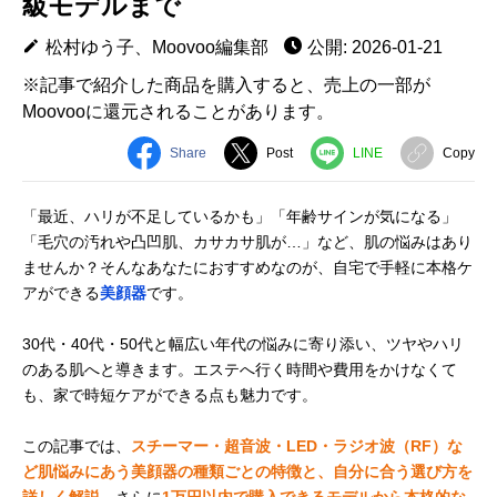
級モデルまで
松村ゆう子、Moovoo編集部
公開: 2026-01-21
※記事で紹介した商品を購入すると、売上の一部が
Moovooに還元されることがあります。
Share
Post
LINE
Copy
「最近、ハリが不足しているかも」「年齢サインが気になる」
「毛穴の汚れや凸凹肌、カサカサ肌が…」など、肌の悩みはあり
ませんか？そんなあなたにおすすめなのが、自宅で手軽に本格ケ
アができる
美顔器
です。
30代・40代・50代と幅広い年代の悩みに寄り添い、ツヤやハリ
のある肌へと導きます。エステへ行く時間や費用をかけなくて
も、家で時短ケアができる点も魅力です。
この記事では、
スチーマー・超音波・LED・ラジオ波（RF）な
ど肌悩みにあう美顔器の種類ごとの特徴と、自分に合う選び方を
詳しく解説
。さらに
1万円以内で購入できるモデルから本格的な