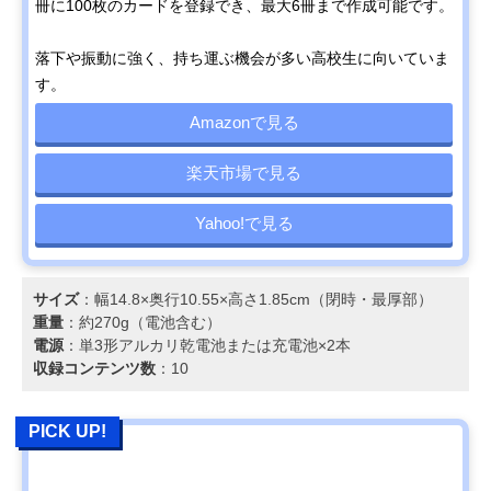
冊に100枚のカードを登録でき、最大6冊まで作成可能です。
落下や振動に強く、持ち運ぶ機会が多い高校生に向いていま
す。
Amazonで見る
楽天市場で見る
Yahoo!で見る
サイズ
：幅14.8×奥行10.55×高さ1.85cm（閉時・最厚部）
重量
：約270g（電池含む）
電源
：単3形アルカリ乾電池または充電池×2本
収録コンテンツ数
：10
PICK UP!