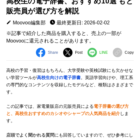
高校生の電子辞書、おすすめ10選 もと
販売員が選び方を解説
Moovoo編集部
最終更新日: 2026-02-02
※記事で紹介した商品を購入すると、売上の一部が
Moovooに還元されることがあります。
Share
Post
LINE
Copy
高校の予習・復習はもちろん、大学受験や英検試験にも欠かせな
い学習ツールが
高校生向けの電子辞書
。英語学習向けや、理工系
の専門的なコンテンツを収録したモデルなど、種類はさまざまで
す。
この記事では、家電量販店の元販売員による
電子辞書の選び方
と、高校生おすすめのカシオやシャープの人気商品を紹介
しま
す。
店頭でよく聞かれる質問
にも回答していますので、ぜひ参考にし