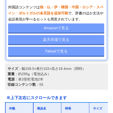
外国語コンテンツは
独・仏・伊・韓国・中国・ロシア・スペ
イン・ポルトガルの各言語を追加可能
で、辞書のほか文法や
会話表現が学べるセットも用意されています。
Amazonで見る
楽天市場で見る
Yahoo!で見る
サイズ
：幅158.5×奥行102×高さ18.4mm（閉時）
重量
：約295g（電池込み）
電源
：単3形乾電池2本
収録コンテンツ数
：55
※上下左右にスクロールできます
外観
商品名
特長
サイズ