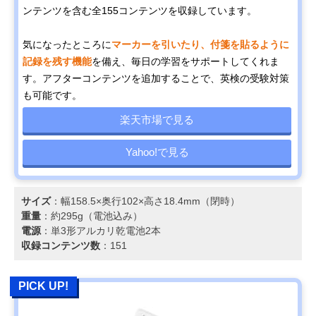
ンテンツを含む全155コンテンツを収録しています。
気になったところに
マーカーを引いたり、付箋を貼るように
記録を残す機能
を備え、毎日の学習をサポートしてくれま
す。アフターコンテンツを追加することで、英検の受験対策
も可能です。
楽天市場で見る
Yahoo!で見る
サイズ
：幅158.5×奥行102×高さ18.4mm（閉時）
重量
：約295g（電池込み）
電源
：単3形アルカリ乾電池2本
収録コンテンツ数
：151
PICK UP!