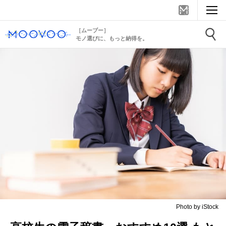
［ムーブー］
モノ選びに、もっと納得を。
Photo by iStock