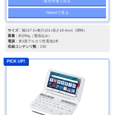
楽天市場で見る
Yahoo!で見る
サイズ
：幅157.5×奥行101×高さ18.4mm（閉時）
重量
：約290g（電池込み）
電源
：単3形アルカリ乾電池2本
収録コンテンツ数
：230
PICK UP!