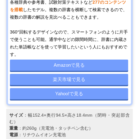
各種辞典や参考書、試験対策テキストなど
277のコンテンツ
を搭載
したモデル。複数の辞書を横断して検索できるので、
複数の辞書の解説を見比べることもできます。
360°回転するデザインなので、スマートフォンのように片手
で使うことも可能。通学中などの隙間時間に、辞書に内蔵さ
れた単語帳などを使って学習したいという人にもおすすめで
す。
Amazonで見る
楽天市場で見る
Yahoo!で見る
サイズ
：幅152.4×奥行94.5×高さ18.4mm（閉時・突起部含
む）
重量
：約260g（充電池・タッチペン含む）
電源
：リチウムイオン充電池