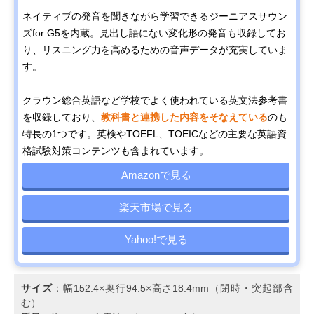
ネイティブの発音を聞きながら学習できるジーニアスサウン
ズfor G5を内蔵。見出し語にない変化形の発音も収録してお
り、リスニング力を高めるための音声データが充実していま
す。
クラウン総合英語など学校でよく使われている英文法参考書
を収録しており、
教科書と連携した内容をそなえている
のも
特長の1つです。英検やTOEFL、TOEICなどの主要な英語資
格試験対策コンテンツも含まれています。
Amazonで見る
楽天市場で見る
Yahoo!で見る
サイズ
：幅152.4×奥行94.5×高さ18.4mm（閉時・突起部含
む）