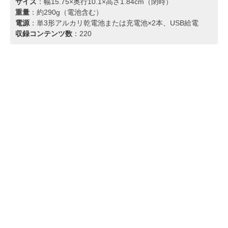
サイズ
：幅15.75×奥行10.1×高さ1.84cm（閉時）
重量
：約290g（電池含む）
電源
：単3形アルカリ乾電池または充電池×2本、USB給電
収録コンテンツ数
：220