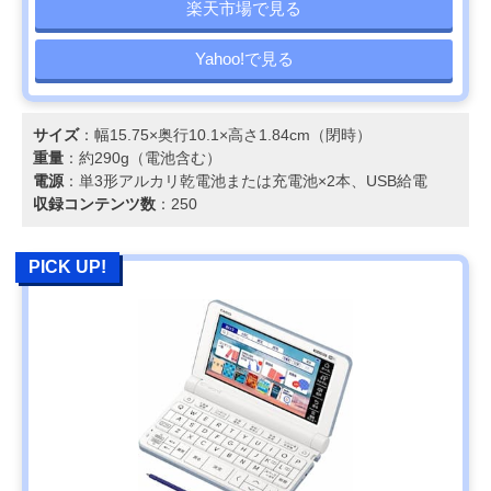
楽天市場で見る
Yahoo!で見る
サイズ
：幅15.75×奥行10.1×高さ1.84cm（閉時）
重量
：約290g（電池含む）
電源
：単3形アルカリ乾電池または充電池×2本、USB給電
収録コンテンツ数
：250
PICK UP!