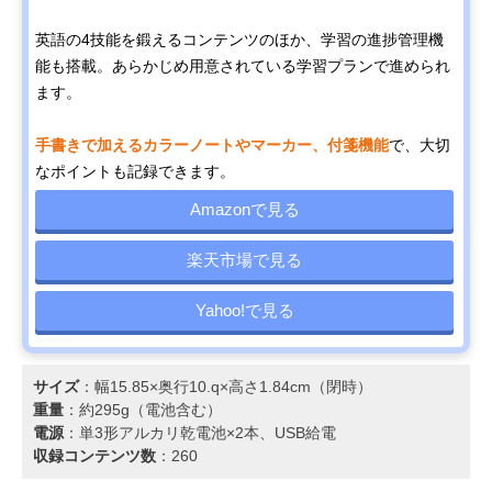
英語の4技能を鍛えるコンテンツのほか、学習の進捗管理機
能も搭載。あらかじめ用意されている学習プランで進められ
ます。
手書きで加えるカラーノートやマーカー、付箋機能
で、大切
なポイントも記録できます。
Amazonで見る
楽天市場で見る
Yahoo!で見る
サイズ
：幅15.85×奥行10.q×高さ1.84cm（閉時）
重量
：約295g（電池含む）
電源
：単3形アルカリ乾電池×2本、USB給電
収録コンテンツ数
：260