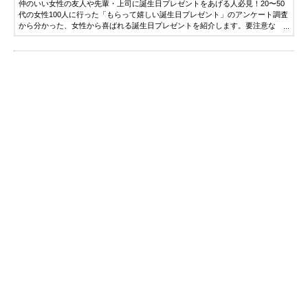
仲のいい女性の友人や先輩・上司に誕生日プレゼントをあげる人必見！20〜50
代の女性100人に行った「もらって嬉しい誕生日プレゼント」のアンケート調査
から分かった、女性から喜ばれる誕生日プレゼントを紹介します。要注意な
「女性からいらないと思われてしまうプレゼント」もご紹介します。