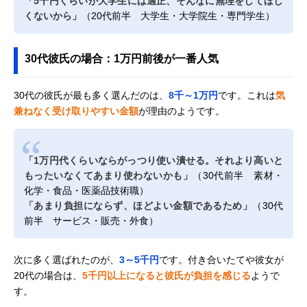
「5千円くらいが大学生には適正、そんなに無理をしてほし
くないから」
（20代前半 大学生・大学院生・専門学生）
30代彼氏の場合：1万円前後が一番人気
30代の彼氏が最も多く選んだのは、
8千～1万円
です。これは
気
兼ねなく受け取りやすい金額
が理由のようです。
「1万円代くらいならがっつり使い潰せる。それより高いと
もったいなくてあまり使わないかも」
（30代前半 素材・
化学・食品・医薬品技術職）
「あまり負担にならず、ほどよい金額であるため」
（30代
前半 サービス・販売・外食）
次に多く選ばれたのが、
3～5千円
です。付き合いたてや彼女が
20代の場合は、
5千円以上になると彼氏が負担を感じる
ようで
す。