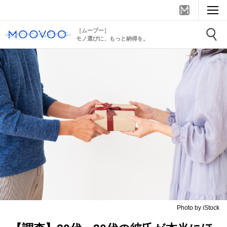
［ムーブー］
モノ選びに、もっと納得を。
Photo by iStock