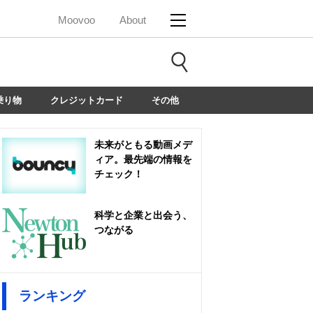
Moovoo
About
乗り物
クレジットカード
その他
未来がともる動画メデ
ィア。最先端の情報を
チェック！
科学と企業と出会う、
つながる
ランキング