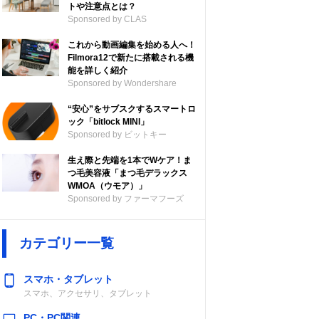
トや注意点とは？
Sponsored by CLAS
これから動画編集を始める人へ！
Filmora12で新たに搭載される機
能を詳しく紹介
Sponsored by Wondershare
“安心”をサブスクするスマートロ
ック「bitlock MINI」
Sponsored by ビットキー
生え際と先端を1本でWケア！ま
つ毛美容液「まつ毛デラックス
WMOA（ウモア）」
Sponsored by ファーマフーズ
カテゴリー一覧
スマホ・タブレット
スマホ、アクセサリ、タブレット
PC・PC関連