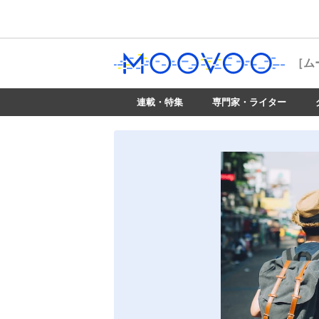
［ム
連載・特集
専門家・ライター