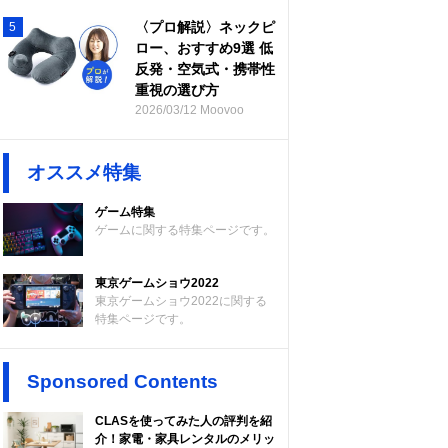
〈プロ解説〉ネックピ
5
ロー、おすすめ9選 低
反発・空気式・携帯性
重視の選び方
2026/03/12 Moovoo
オススメ特集
ゲーム特集
ゲームに関する特集ページです。
東京ゲームショウ2022
東京ゲームショウ2022に関する
特集ページです。
Sponsored Contents
CLASを使ってみた人の評判を紹
介！家電・家具レンタルのメリッ