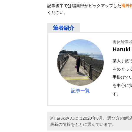
記事後半では編集部がピックアップした
海外
ください。
実体験重
Haruki
某大手旅
をめぐっ
手掛けて
を中心に
記事一覧
す。
※Harukiさんには2020年8月、選び
最新の情報をもとに選んでいます。