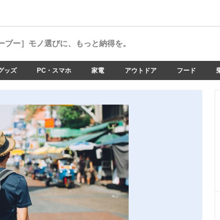
ーブー］
モノ選びに、もっと納得を。
グッズ
PC・スマホ
家電
アウトドア
フード