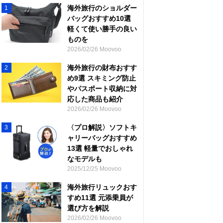
海外旅行のショルダー
1
バッグおすすめ10選
軽くて使い勝手の良い
ものを
2026/02/26 Moovoo
海外旅行の財布おすす
2
め9選 スキミング防止
やパスポート収納に対
応した商品も紹介
2026/02/26 Moovoo
〈プロ解説〉ソフトキ
3
ャリーバッグおすすめ
13選 軽量でおしゃれ
なモデルも
2025/12/25 Moovoo
海外旅行リュックおす
4
すめ11選 元添乗員が
選び方を解説
2026/02/26 Moovoo