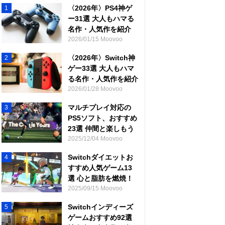
〈2026年〉PS4神ゲ
1
ー31選 大人もハマる
名作・人気作を紹介
2026/01/15 Moovoo
〈2026年〉Switch神
2
ゲー33選 大人もハマ
る名作・人気作を紹介
2026/01/28 Moovoo
マルチプレイ対応の
3
PS5ソフト、おすすめ
23選 仲間と楽しもう
2025/12/04 Moovoo
Switchダイエットお
4
すすめ人気ゲーム13
選 心と脂肪を燃焼！
2025/09/15 Moovoo
Switchインディーズ
5
ゲームおすすめ92選