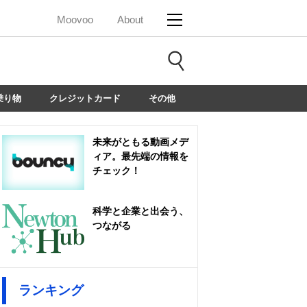
Moovoo
About
乗り物
クレジットカード
その他
未来がともる動画メデ
ィア。最先端の情報を
チェック！
科学と企業と出会う、
つながる
ランキング