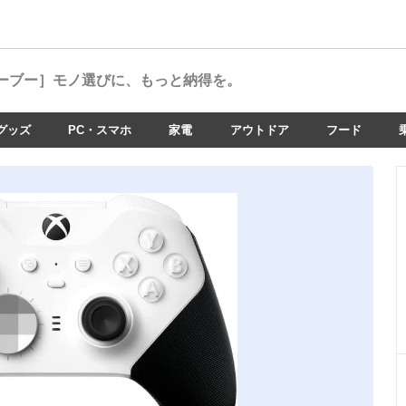
ーブー］
モノ選びに、もっと納得を。
グッズ
PC・スマホ
家電
アウトドア
フード