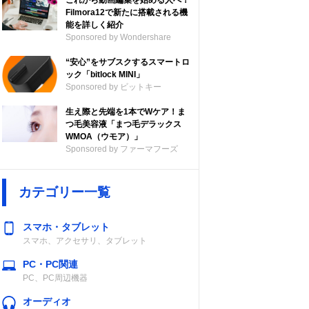
これから動画編集を始める人へ！
Filmora12で新たに搭載される機
能を詳しく紹介
Sponsored by Wondershare
“安心”をサブスクするスマートロ
ック「bitlock MINI」
Sponsored by ビットキー
生え際と先端を1本でWケア！ま
つ毛美容液「まつ毛デラックス
WMOA（ウモア）」
Sponsored by ファーマフーズ
カテゴリー一覧
スマホ・タブレット
スマホ、アクセサリ、タブレット
PC・PC関連
PC、PC周辺機器
オーディオ