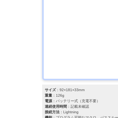
サイズ
：92×181×33mm
重量
：126g
電源
：バッテリー式（充電不要）
連続使用時間
：記載未確認
接続方法
：Lightning
機能
：プログラム可能なマクロ、パススル