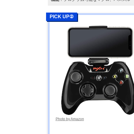
PICK UP②
Photo by Amazon