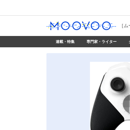
［ム
連載・特集
専門家・ライター