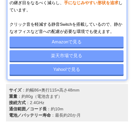
の継ぎ目をなるべく減らし、
手になじみやすい形状を追求
し
ています。
クリック音を軽減する静音Switchを搭載しているので、静か
なオフィスなど音への配慮が必要な環境でも使えます。
Amazonで見る
楽天市場で見る
Yahoo!で見る
サイズ
：約幅86×奥行115×高さ48mm
重量
：約80g（電池含まず）
接続方式
：2.4GHz
通信範囲／コード長
：約10m
電池／バッテリー寿命
：最長約20か月