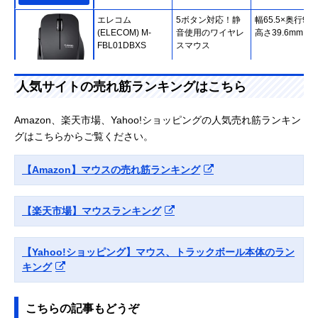
エレコム
5ボタン対応！静
幅65.5×奥行98.
(ELECOM) M-
音使用のワイヤレ
高さ39.6mm
FBL01DBXS
スマウス
人気サイトの売れ筋ランキングはこちら
Amazonで見る
Logicool(ロジクー
すぐに使える！有
幅62×奥行113×
Amazon、楽天市場、Yahoo!ショッピングの人気売れ筋ランキン
ル) M100n
線の快適性
さ38mm
グはこちらからご覧ください。
【Amazon】マウスの売れ筋ランキング
Amazonで見る
【楽天市場】マウスランキング
Logicool(ロジクー
単3電池で最長3年
幅71×奥行42×
ル) MARATHON
間持続する長寿命
さ109mm
MOUSE M705m
【Yahoo!ショッピング】マウス、トラックボール本体のラン
キング
Amazonで見る
こちらの記事もどうぞ
Logicool(ロジクー
作業効率を高める
幅61×奥行38.8