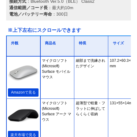
接続方式
：Bluetooth Ver.5.0（BLE） Class2
通信範囲／コード長
：最大約10m
電池／バッテリー寿命
：300日
※上下左右にスクロールできます
外観
商品名
特長
サイズ
マイクロソフト
細部まで洗練され
107.2×60.3×25.
(Microsoft)
たデザイン
mm
Surface モバイル
マウス
Amazonで見る
マイクロソフト
超薄型で軽量・フ
131×55×14mm
(Microsoft)
ラットに伸ばして
Surface アーク マ
らくらく収納
ウス
楽天市場で見る