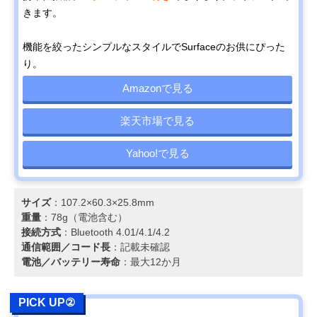
きます。
機能を絞ったシンプルなスタイルでSurfaceのお供にぴった
り。
Amazonで見る
楽天市場で見る
Yahoo!で見る
サイズ
：107.2×60.3×25.8mm
重量
：78g（電池含む）
接続方式
：Bluetooth 4.01/4.1/4.2
通信範囲／コード長
：記載未確認
電池／バッテリー寿命
：最大12か月
PICK UP②