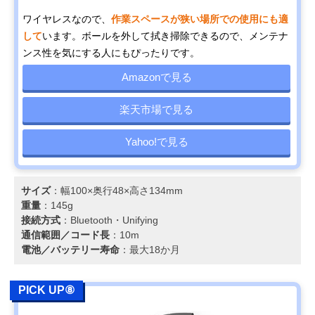
ワイヤレスなので、
作業スペースが狭い場所での使用にも適
して
います。ボールを外して拭き掃除できるので、メンテナ
ンス性を気にする人にもぴったりです。
Amazonで見る
楽天市場で見る
Yahoo!で見る
サイズ
：幅100×奥行48×高さ134mm
重量
：145g
接続方式
：Bluetooth・Unifying
通信範囲／コード長
：10m
電池／バッテリー寿命
：最大18か月
PICK UP⑧