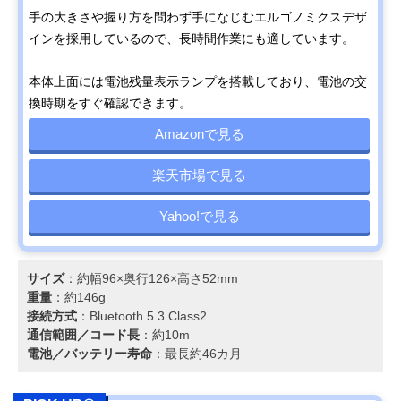
手の大きさや握り方を問わず手になじむエルゴノミクスデザ
インを採用しているので、長時間作業にも適しています。
本体上面には電池残量表示ランプを搭載しており、電池の交
換時期をすぐ確認できます。
Amazonで見る
楽天市場で見る
Yahoo!で見る
サイズ
：約幅96×奥行126×高さ52mm
重量
：約146g
接続方式
：Bluetooth 5.3 Class2
通信範囲／コード長
：約10m
電池／バッテリー寿命
：最長約46カ月