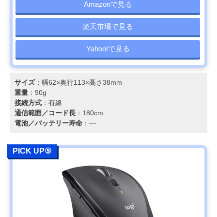
Amazonで見る
楽天市場で見る
Yahoo!で見る
サイズ
：幅62×奥行113×高さ38mm
重量
：90g
接続方式
：有線
通信範囲／コード長
：180cm
電池／バッテリー寿命
：―
PICK UP⑤