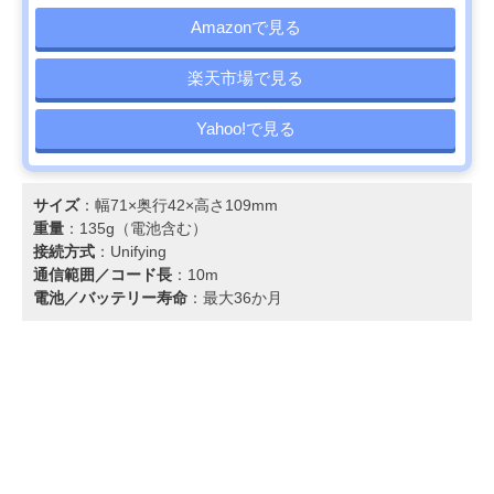
Amazonで見る
楽天市場で見る
Yahoo!で見る
サイズ
：幅71×奥行42×高さ109mm
重量
：135g（電池含む）
接続方式
：Unifying
通信範囲／コード長
：10m
電池／バッテリー寿命
：最大36か月