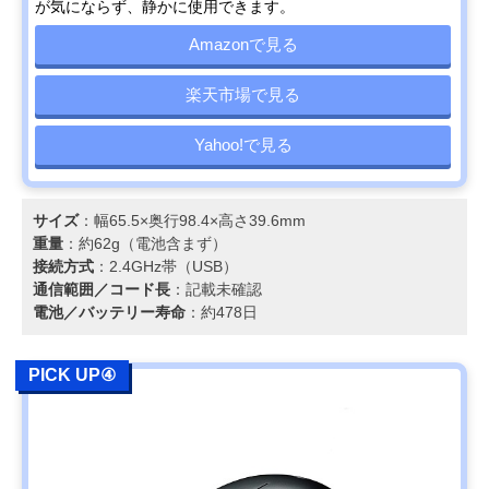
が気にならず、静かに使用できます。
Amazonで見る
楽天市場で見る
Yahoo!で見る
サイズ
：幅65.5×奥行98.4×高さ39.6mm
重量
：約62g（電池含まず）
接続方式
：2.4GHz帯（USB）
通信範囲／コード長
：記載未確認
電池／バッテリー寿命
：約478日
PICK UP④