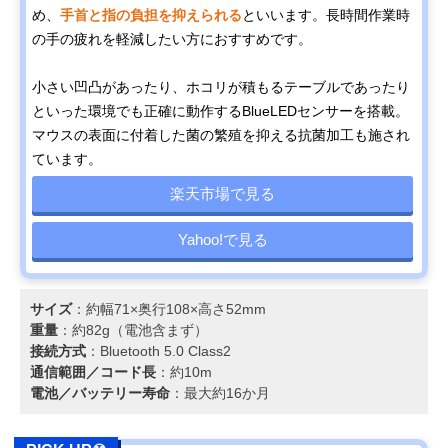
め、
手首と指の負担を抑えられる
といいます。長時間作業時
の手の疲れを軽減したい方におすすめです。
小さい凹凸があったり、ホコリが積もるテーブルであったり
といった環境でも正確に動作するBlueLEDセンサーを搭載。
マウスの表面に付着した菌の繁殖を抑える抗菌加工も施され
ています。
楽天市場で見る
Yahoo!で見る
サイズ
：約幅71×奥行108×高さ52mm
重量
：約82g（電池含まず）
接続方式
：Bluetooth 5.0 Class2
通信範囲／コード長
：約10m
電池／バッテリー寿命
：最大約16か月