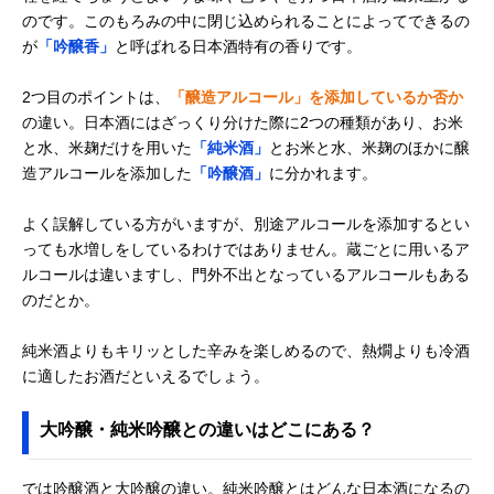
のです。このもろみの中に閉じ込められることによってできるの
が
「吟醸香」
と呼ばれる日本酒特有の香りです。
2つ目のポイントは、
「醸造アルコール」を添加しているか否か
の違い。日本酒にはざっくり分けた際に2つの種類があり、お米
と水、米麹だけを用いた
「純米酒」
とお米と水、米麹のほかに醸
造アルコールを添加した
「吟醸酒」
に分かれます。
よく誤解している方がいますが、別途アルコールを添加するとい
っても水増しをしているわけではありません。蔵ごとに用いるア
ルコールは違いますし、門外不出となっているアルコールもある
のだとか。
純米酒よりもキリッとした辛みを楽しめるので、熱燗よりも冷酒
に適したお酒だといえるでしょう。
大吟醸・純米吟醸との違いはどこにある？
では吟醸酒と大吟醸の違い。純米吟醸とはどんな日本酒になるの