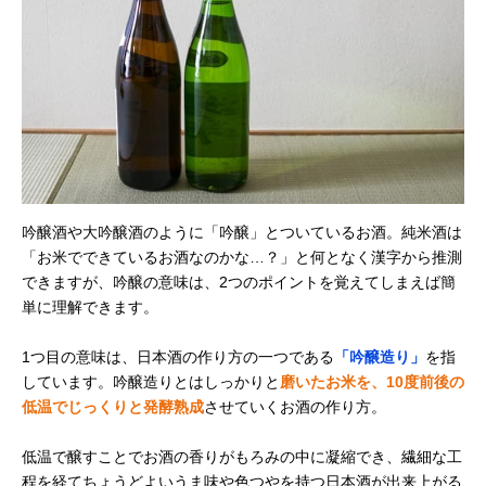
吟醸酒や大吟醸酒のように「吟醸」とついているお酒。純米酒は
「お米でできているお酒なのかな…？」と何となく漢字から推測
できますが、吟醸の意味は、2つのポイントを覚えてしまえば簡
単に理解できます。
1つ目の意味は、日本酒の作り方の一つである
「吟醸造り」
を指
しています。吟醸造りとはしっかりと
磨いたお米を、10度前後の
低温でじっくりと発酵熟成
させていくお酒の作り方。
低温で醸すことでお酒の香りがもろみの中に凝縮でき、繊細な工
程を経てちょうどよいうま味や色つやを持つ日本酒が出来上がる