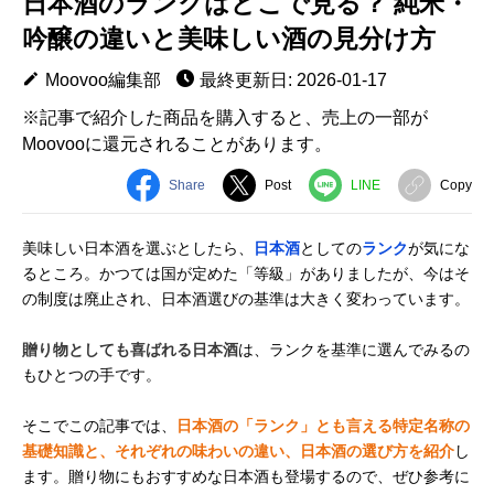
日本酒のランクはどこで見る？ 純米・
吟醸の違いと美味しい酒の見分け方
Moovoo編集部
最終更新日: 2026-01-17
※記事で紹介した商品を購入すると、売上の一部が
Moovooに還元されることがあります。
Share
Post
LINE
Copy
美味しい日本酒を選ぶとしたら、
日本酒
としての
ランク
が気にな
るところ。かつては国が定めた「等級」がありましたが、今はそ
の制度は廃止され、日本酒選びの基準は大きく変わっています。
贈り物としても喜ばれる日本酒
は、ランクを基準に選んでみるの
もひとつの手です。
そこでこの記事では、
日本酒の「ランク」とも言える特定名称の
基礎知識と、それぞれの味わいの違い、日本酒の選び方を紹介
し
ます。贈り物にもおすすめな日本酒も登場するので、ぜひ参考に