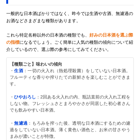
一般的な日本酒ばかりではなく、昨今では生酒や古酒、無濾過の
お酒などさまざまな種類があります。
これら特定名称以外の日本酒の種類でも、
好みの日本酒を選ぶ際
の指標
になるでしょう。ごく簡単に人気の種類の傾向について紹
介しているので、選ぶ際の参考にしてみてください。
【種類ごと】味わいの傾向
・
生酒
：一切の火入れ（熱処理殺菌）をしていない日本酒。
フルーティな香りや搾りたての新鮮さを楽しむことができま
す。
・
ひやおろし
：2回ある火入れの内、瓶詰直前の火入れ工程を
しない物。フレッシュさとまろやかさが同居した初心者さん
でも飲みやすい日本酒。
・
無濾過
：もろみを搾った後、透明な日本酒にするための濾
過をしていない日本酒。薄く黄色い酒色と、お米の甘さやう
まみが濃いことが特徴。