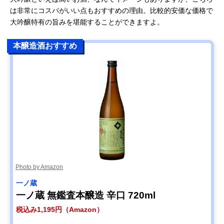
は非常にコスパがいい点もおすすめの理由。比較的安価な価格で
大吟醸特有の旨みを堪能することができますよ。
本醸造酒おすすめ
Photo by Amazon
一ノ蔵
一ノ蔵 無鑑査本醸造 辛口 720ml
税込み1,195円（Amazon）