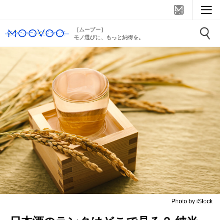
［ムーブー］
モノ選びに、もっと納得を。
Photo by iStock