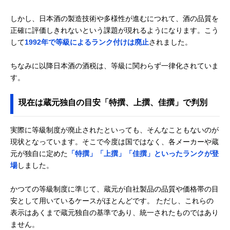
しかし、日本酒の製造技術や多様性が進むにつれて、酒の品質を
正確に評価しきれないという課題が現れるようになります。こう
して
1992年で等級によるランク付けは廃止
されました。
ちなみに以降日本酒の酒税は、等級に関わらず一律化されていま
す。
現在は蔵元独自の目安「特撰、上撰、佳撰」で判別
実際に等級制度が廃止されたといっても、そんなこともないのが
現状となっています。そこで今度は国ではなく、各メーカーや蔵
元が独自に定めた
「特撰」「上撰」「佳撰」といったランクが登
場
しました。
かつての等級制度に準じて、蔵元が自社製品の品質や価格帯の目
安として用いているケースがほとんどです。 ただし、これらの
表示はあくまで蔵元独自の基準であり、統一されたものではあり
ません。