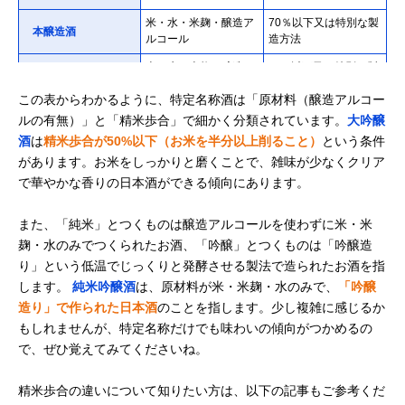
米・水・米麹・醸造ア
70％以下又は特別な製
本醸造酒
ルコール
造方法
米・水・米麹・醸造ア
60%以下又は特別な製
特別本醸造酒
ルコール
造方法
この表からわかるように、特定名称酒は「原材料（醸造アルコー
ルの有無）」と「精米歩合」で細かく分類されています。
大吟醸
酒
は
精米歩合が50%以下（お米を半分以上削ること）
という条件
があります。お米をしっかりと磨くことで、雑味が少なくクリア
で華やかな香りの日本酒ができる傾向にあります。
また、「純米」とつくものは醸造アルコールを使わずに米・米
麹・水のみでつくられたお酒、「吟醸」とつくものは「吟醸造
り」という低温でじっくりと発酵させる製法で造られたお酒を指
します。
純米吟醸酒
は、原材料が米・米麹・水のみで、
「吟醸
造り」で作られた日本酒
のことを指します。少し複雑に感じるか
もしれませんが、特定名称だけでも味わいの傾向がつかめるの
で、ぜひ覚えてみてくださいね。
精米歩合の違いについて知りたい方は、以下の記事もご参考くだ