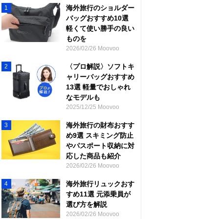
海外旅行のショルダー
1
バッグおすすめ10選
軽くて使い勝手の良い
ものを
2026/02/26 Moovoo
〈プロ解説〉ソフトキ
2
ャリーバッグおすすめ
13選 軽量でおしゃれ
なモデルも
2025/12/25 Moovoo
海外旅行の財布おすす
3
め9選 スキミング防止
やパスポート収納に対
応した商品も紹介
2026/02/26 Moovoo
海外旅行リュックおす
4
すめ11選 元添乗員が
選び方を解説
2026/02/26 Moovoo