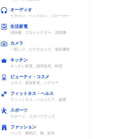
オーディオ
イヤホン、ヘッドホン、スピーカー
マイクロ
あり
ファスナー式
生活家電
イト
掃除機、プロジェクター、洗濯機
カメラ
一眼レフ、ビデオカメラ、撮影機材
キッチン
ップス
2
ファスナー式
キッチン家電、調理器具、料理
リエス
ビューティ・コスメ
コスメ、美容家電、ヘアケア
フィットネス・ヘルス
ング
なし
ファスナー式
フィットネス、ヘルスケア、健康
スポーツ
スポーツ、スポーツグッズ
ファッション
バッグ、腕時計、靴、財布