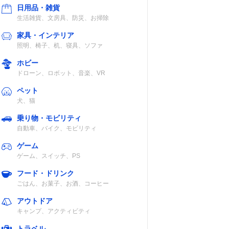
日用品・雑貨
生地
3
ファスナー式
生活雑貨、文房具、防災、お掃除
家具・インテリア
照明、椅子、机、寝具、ソファ
ホビー
混紡、
なし
ファスナー式
ドローン、ロボット、音楽、VR
ボネー
ペット
犬、猫
乗り物・モビリティ
テル、
1
ファスナー式
自動車、バイク、モビリティ
ゲーム
ゲーム、スイッチ、PS
フード・ドリンク
ごはん、お菓子、お酒、コーヒー
1
ファスナー式
アウトドア
キャンプ、アクティビティ
トラベル