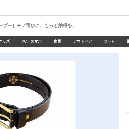
ーブー］
モノ選びに、もっと納得を。
グッズ
PC・スマホ
家電
アウトドア
フード