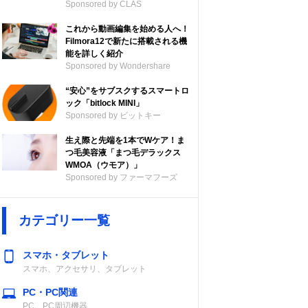
Sponsored by CLAS
これから動画編集を始める人へ！
Filmora12で新たに搭載される機
能を詳しく紹介
Sponsored by Wondershare
“安心”をサブスクするスマートロ
ポケット
開閉
ック「bitlock MINI」
Sponsored by ビットキー
ップス
外側2
ファスナー式
生え際と先端を1本でWケア！ま
イロン
つ毛美容液「まつ毛デラックス
WMOA（ウモア）」
Sponsored by ファーマフーズ
イロン
外側2
ファスナー式
カテゴリー一覧
スマホ・タブレット
、綿
なし
ファスナー式
スマホ、アクセサリ、タブレット
PC・PC関連
PC、PC周辺機器