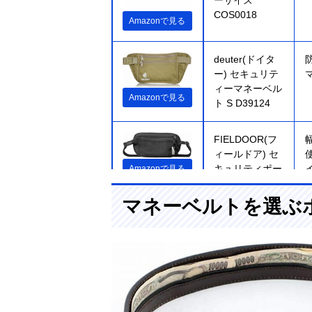
COS0018
Amazonで見る
deuter(ドイタ
ー) セキュリテ
ィーマネーベル
Amazonで見る
ト S D39124
FIELDOOR(フ
ィールドア) セ
キュリティポー
Amazonで見る
チ
マネーベルトを選ぶ
pacsafe(パック
Amazonで見る
セーフ) キャッ
シュセーフ 盗
難防止 トラベ
ルウォレットベ
ルト 10110100