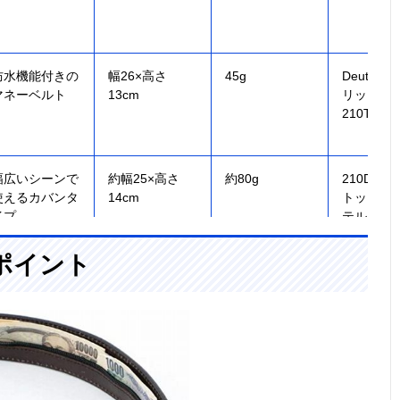
防水機能付きの
幅26×高さ
45g
Deuter
マネーベルト
13cm
リップラ
210T
幅広いシーンで
約幅25×高さ
約80g
210D リ
使えるカバンタ
14cm
トップポ
イプ
テル
ポイント
幅70cmの収納
幅70×高さ3×深
70g
PPウェビ
スペースを備え
さ0.33cm
たシンプルなベ
ルト