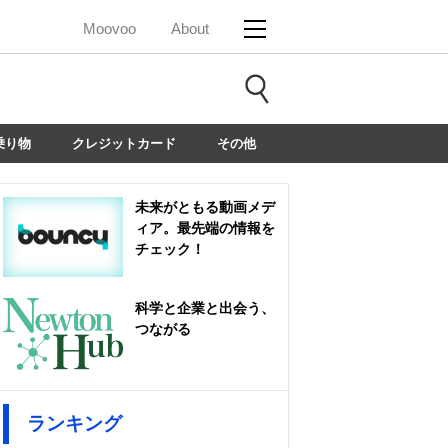
Moovoo
About
乗り物
クレジットカード
その他
未来がともる動画メデ
ィア。最先端の情報を
チェック！
科学と企業と出会う、
つながる
ランキング