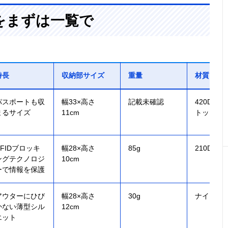
をまずは一覧で
特長
収納部サイズ
重量
材質
パスポートも収
幅33×高さ
記載未確認
420Dリ
まるサイズ
11cm
トップナ
RFIDブロッキ
幅28×高さ
85g
210Dナ
ングテクノロジ
10cm
ーで情報を保護
アウターにひび
幅28×高さ
30g
ナイロン
かない薄型シル
12cm
エット