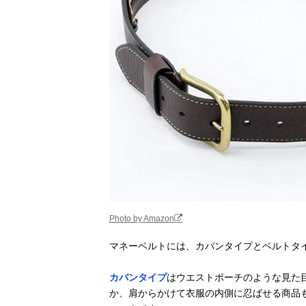
LiberFlyer セキ
Amazonで見る
ュリポ セキュ
リティウエスト
ポーチ
Thomas Bates
Amazonで見る
Designs ハイカ
ーマネーベルト
O
JTB商事(JTB
Amazonで見る
Trading) SWT
シークレットベ
ルト EL
Photo by Amazon
マネーベルトには、カバンタイプとベルトタ
ゴーウェル
Amazonで見る
(Gowell) スキミ
カバンタイプ
はウエストポーチのような見た
ング防止スリム
か、肩からかけて衣服の内側に忍ばせる商品
ガード GW-