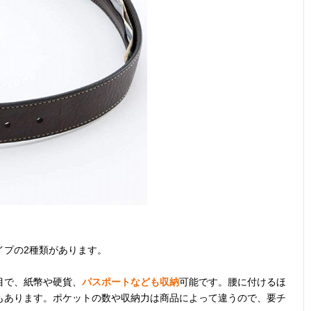
貴重品を守る防
幅24.5×高さ
140g
ライクラ
犯機能付き
13.5×厚さ
1.3cm
旅行先のアウト
約長さ56cm
記載未確認
ナイロン
ドアでの着用も
ポリカー
K
ト
現金を隠して持
約幅24.5×高さ
S34g、M36g、
ポリエス
ち歩けるアイテ
11～
L38g
ナイロン
ム
11.5cm（サイ
ズで多少の誤差
あり）
イプの2種類があります。
スキミング防止
約幅30×高さ
100g
ナイロン
シートで安全性
13cm
目で、紙幣や硬貨、
パスポートなども収納
可能です。腰に付けるほ
をアップ
もあります。ポケットの数や収納力は商品によって違うので、要チ