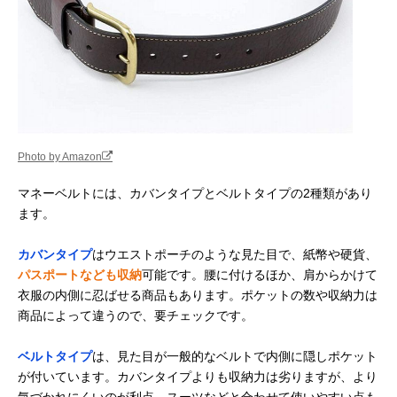
Amazonで見る
リポ セキュリティ
機能付き
厚さ1.3cm
ウエストポーチ
Thomas Bates
旅行先のアウトド
約長さ56cm
Amazonで見る
Designs ハイカー
アでの着用もOK
マネーベルト
JTB商事(JTB
現金を隠して持ち
約幅24.5×高さ1
Amazonで見る
Trading) SWTシー
歩けるアイテム
～11.5cm（サ
クレットベルト
で多少の誤差あ
Photo by Amazon
EL
り）
ゴーウェル
スキミング防止シ
約幅30×高さ13
マネーベルトには、カバンタイプとベルトタイプの2種類があり
Amazonで見る
(Gowell) スキミン
ートで安全性をア
ます。
グ防止スリムガー
ップ
ド GW-0902
カバンタイプ
はウエストポーチのような見た目で、紙幣や硬貨、
パスポートなども収納
可能です。腰に付けるほか、肩からかけて
衣服の内側に忍ばせる商品もあります。ポケットの数や収納力は
商品によって違うので、要チェックです。
ベルトタイプ
は、見た目が一般的なベルトで内側に隠しポケット
が付いています。カバンタイプよりも収納力は劣りますが、より
気づかれにくいのが利点。スーツなどと合わせて使いやすい点も