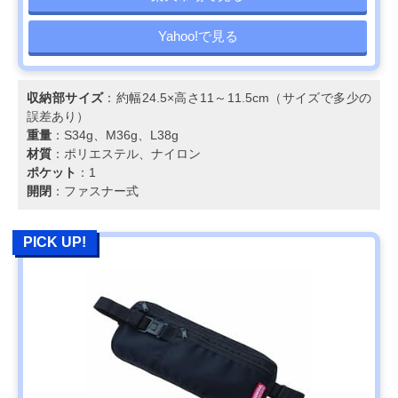
Yahoo!で見る
収納部サイズ
：約幅24.5×高さ11～11.5cm（サイズで多少の
誤差あり）
重量
：S34g、M36g、L38g
材質
：ポリエステル、ナイロン
ポケット
：1
開閉
：ファスナー式
PICK UP!