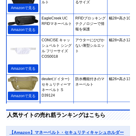
ルト
るサイズ
Amazonで見る
EagleCreek UC
RFIDブロッキング
幅28×高さ10cm
RFIDマネーベルト
テクノロジーで情
報を保護
Amazonで見る
CONCISE キャッ
アウターにひびか
幅28×高さ12cm
シュベルト シング
ない薄型シルエッ
ル フリーサイズ
ト
COS0018
Amazonで見る
deuter(ドイター)
防水機能付きのマ
幅26×高さ13cm
セキュリティーマ
ネーベルト
ネーベルト S
D39124
Amazonで見る
FIELDOOR(フィ
幅広いシーンで使
約幅25×高さ14
ールドア) セキュ
えるカバンタイプ
人気サイトの売れ筋ランキングはこちら
リティポーチ
Amazonで見る
pacsafe(パックセ
幅70cmの収納ス
幅70×高さ3×深
【Amazon】マネーベルト・セキュリティキャシュホルダー
ーフ) キャッシュ
ペースを備えたシ
0.33cm