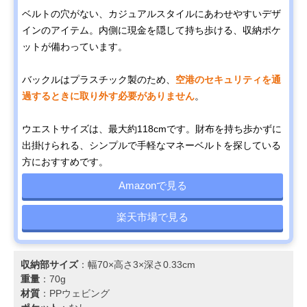
ベルトの穴がない、カジュアルスタイルにあわせやすいデザ
インのアイテム。内側に現金を隠して持ち歩ける、収納ポケ
ットが備わっています。
バックルはプラスチック製のため、
空港のセキュリティを通
過するときに取り外す必要がありません
。
ウエストサイズは、最大約118cmです。財布を持ち歩かずに
出掛けられる、シンプルで手軽なマネーベルトを探している
方におすすめです。
Amazonで見る
楽天市場で見る
収納部サイズ
：幅70×高さ3×深さ0.33cm
重量
：70g
材質
：PPウェビング