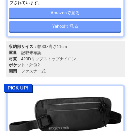
プされています。
Amazonで見る
Yahoo!で見る
収納部サイズ
：幅33×高さ11cm
重量
：記載未確認
材質
：420Dリップストップナイロン
ポケット
：外側2
開閉
：ファスナー式
PICK UP!