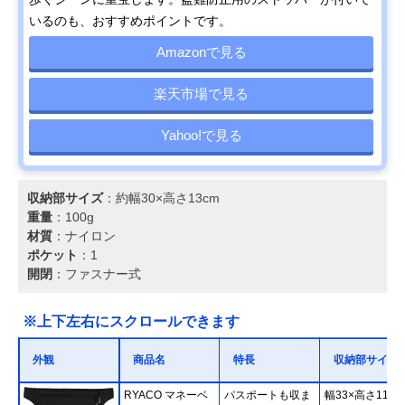
いるのも、おすすめポイントです。
Amazonで見る
楽天市場で見る
Yahoo!で見る
収納部サイズ
：約幅30×高さ13cm
重量
：100g
材質
：ナイロン
ポケット
：1
開閉
：ファスナー式
※上下左右にスクロールできます
外観
商品名
特長
収納部サイズ
RYACO マネーベ
パスポートも収ま
幅33×高さ11cm