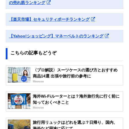
の売れ筋ランキング
セーフ 盗難防止
ンプルなベルト
トラベルウォレッ
トベルト
【楽天市場】セキュリティポーチランキング
10110100
Amazonで見る
LiberFlyer セキュ
貴重品を守る防犯
幅24.5×高さ13.
Amazonで見る
【Yahoo!ショッピング】マネーベルトのランキング
リポ セキュリティ
機能付き
厚さ1.3cm
ウエストポーチ
Thomas Bates
旅行先のアウトド
約長さ56cm
こちらの記事もどうぞ
Amazonで見る
Designs ハイカー
アでの着用もOK
マネーベルト
〈プロ解説〉スーツケースの選び方とおすすめ
JTB商事(JTB
現金を隠して持ち
約幅24.5×高さ1
Amazonで見る
商品14選 出張や旅行前の参考に
Trading) SWTシー
歩けるアイテム
～11.5cm（サ
クレットベルト
で多少の誤差あ
Moovoo
EL
り）
ゴーウェル
スキミング防止シ
約幅30×高さ13
海外Wi-Fiルーターとは？海外旅行先に行く前に
Amazonで見る
(Gowell) スキミン
ートで安全性をア
知っておくべきこと
グ防止スリムガー
ップ
Moovoo
ド GW-0902
旅行用リュックはどれを選ぶ？日帰り、国内、
海外など用途に応じて