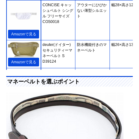
CONCISE キャッ
アウターにひびか
幅28×高さ12cm
シュベルト シング
ない薄型シルエッ
ル フリーサイズ
ト
COS0018
Amazonで見る
deuter(ドイター)
防水機能付きのマ
幅26×高さ13cm
セキュリティーマ
ネーベルト
ネーベルト S
D39124
Amazonで見る
FIELDOOR(フィ
幅広いシーンで使
約幅25×高さ14
ールドア) セキュ
えるカバンタイプ
マネーベルトを選ぶポイント
リティポーチ
Amazonで見る
pacsafe(パックセ
幅70cmの収納ス
幅70×高さ3×深
ーフ) キャッシュ
ペースを備えたシ
0.33cm
セーフ 盗難防止
ンプルなベルト
トラベルウォレッ
トベルト
10110100
Amazonで見る
LiberFlyer セキュ
貴重品を守る防犯
幅24.5×高さ13.