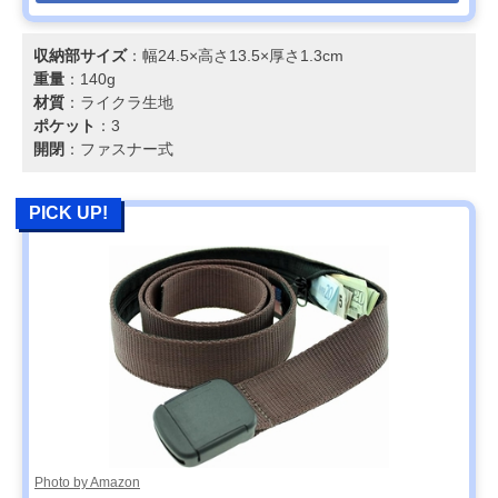
収納部サイズ
：幅24.5×高さ13.5×厚さ1.3cm
重量
：140g
材質
：ライクラ生地
ポケット
：3
開閉
：ファスナー式
PICK UP!
Photo by Amazon