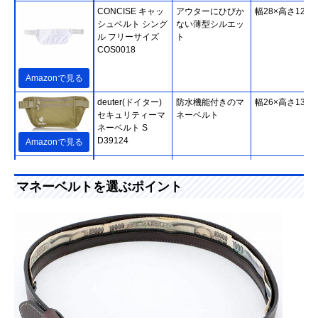
CONCISE キャッ
アウターにひびか
幅28×高さ12cm
シュベルト シング
ない薄型シルエッ
ル フリーサイズ
ト
COS0018
Amazonで見る
deuter(ドイター)
防水機能付きのマ
幅26×高さ13cm
セキュリティーマ
ネーベルト
ネーベルト S
D39124
Amazonで見る
FIELDOOR(フィ
幅広いシーンで使
約幅25×高さ14
ールドア) セキュ
えるカバンタイプ
マネーベルトを選ぶポイント
リティポーチ
Amazonで見る
pacsafe(パックセ
幅70cmの収納ス
幅70×高さ3×深
Amazonで見る
ーフ) キャッシュ
ペースを備えたシ
0.33cm
セーフ 盗難防止
ンプルなベルト
トラベルウォレッ
トベルト
10110100
LiberFlyer セキュ
貴重品を守る防犯
幅24.5×高さ13.
Amazonで見る
リポ セキュリティ
機能付き
厚さ1.3cm