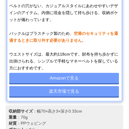
ベルトの穴がない、カジュアルスタイルにあわせやすいデザ
インのアイテム。内側に現金を隠して持ち歩ける、収納ポケ
ットが備わっています。
バックルはプラスチック製のため、
空港のセキュリティを通
過するときに取り外す必要がありません
。
ウエストサイズは、最大約118cmです。財布を持ち歩かずに
出掛けられる、シンプルで手軽なマネーベルトを探している
方におすすめです。
Amazonで見る
楽天市場で見る
収納部サイズ
：幅70×高さ3×深さ0.33cm
重量
：70g
材質
：PPウェビング