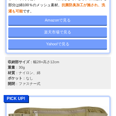
部分は綿100％のメッシュ素材。
抗菌防臭加工が施され、洗
濯も可能
です。
Amazonで見る
楽天市場で見る
Yahoo!で見る
収納部サイズ
：幅28×高さ12cm
重量
：30g
材質
：ナイロン、綿
ポケット
：なし
開閉
：ファスナー式
PICK UP!