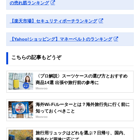
の売れ筋ランキング
セーフ 盗難防止
ンプルなベルト
トラベルウォレッ
トベルト
【楽天市場】セキュリティポーチランキング
10110100
Amazonで見る
LiberFlyer セキュ
貴重品を守る防犯
幅24.5×高さ13.
Amazonで見る
【Yahoo!ショッピング】マネーベルトのランキング
リポ セキュリティ
機能付き
厚さ1.3cm
ウエストポーチ
Thomas Bates
旅行先のアウトド
約長さ56cm
こちらの記事もどうぞ
Amazonで見る
Designs ハイカー
アでの着用もOK
マネーベルト
〈プロ解説〉スーツケースの選び方とおすすめ
JTB商事(JTB
現金を隠して持ち
約幅24.5×高さ1
Amazonで見る
商品14選 出張や旅行前の参考に
Trading) SWTシー
歩けるアイテム
～11.5cm（サ
クレットベルト
で多少の誤差あ
Moovoo
EL
り）
ゴーウェル
スキミング防止シ
約幅30×高さ13
海外Wi-Fiルーターとは？海外旅行先に行く前に
Amazonで見る
(Gowell) スキミン
ートで安全性をア
知っておくべきこと
グ防止スリムガー
ップ
Moovoo
ド GW-0902
旅行用リュックはどれを選ぶ？日帰り、国内、
海外など用途に応じて