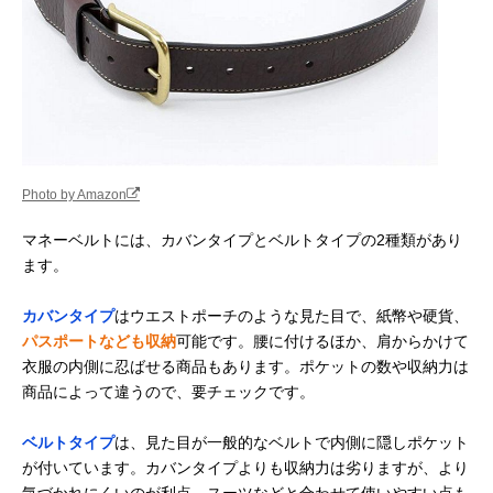
ウエストポーチ
Thomas Bates
旅行先のアウトド
約長さ56cm
Amazonで見る
Designs ハイカー
アでの着用もOK
マネーベルト
JTB商事(JTB
現金を隠して持ち
約幅24.5×高さ1
Amazonで見る
Trading) SWTシー
歩けるアイテム
～11.5cm（サ
クレットベルト
で多少の誤差あ
EL
り）
Photo by Amazon
ゴーウェル
スキミング防止シ
約幅30×高さ13
Amazonで見る
(Gowell) スキミン
ートで安全性をア
マネーベルトには、カバンタイプとベルトタイプの2種類があり
グ防止スリムガー
ップ
ます。
ド GW-0902
カバンタイプ
はウエストポーチのような見た目で、紙幣や硬貨、
パスポートなども収納
可能です。腰に付けるほか、肩からかけて
衣服の内側に忍ばせる商品もあります。ポケットの数や収納力は
商品によって違うので、要チェックです。
ベルトタイプ
は、見た目が一般的なベルトで内側に隠しポケット
が付いています。カバンタイプよりも収納力は劣りますが、より
気づかれにくいのが利点。スーツなどと合わせて使いやすい点も