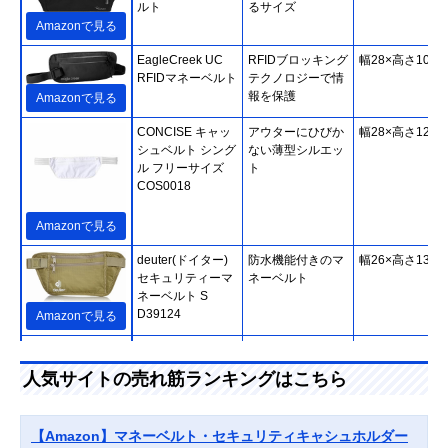
ルト
るサイズ
Amazonで見る
EagleCreek UC
RFIDブロッキング
幅28×高さ10cm
RFIDマネーベルト
テクノロジーで情
報を保護
Amazonで見る
CONCISE キャッ
アウターにひびか
幅28×高さ12cm
シュベルト シング
ない薄型シルエッ
ル フリーサイズ
ト
COS0018
Amazonで見る
deuter(ドイター)
防水機能付きのマ
幅26×高さ13cm
セキュリティーマ
ネーベルト
ネーベルト S
D39124
Amazonで見る
FIELDOOR(フィ
幅広いシーンで使
約幅25×高さ14
ールドア) セキュ
えるカバンタイプ
人気サイトの売れ筋ランキングはこちら
リティポーチ
Amazonで見る
pacsafe(パックセ
幅70cmの収納ス
幅70×高さ3×深
【Amazon】マネーベルト・セキュリティキャシュホルダー
ーフ) キャッシュ
ペースを備えたシ
0.33cm