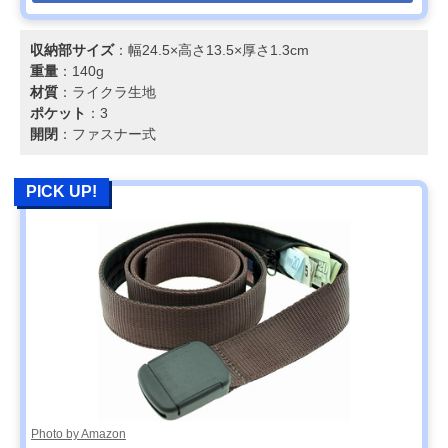
収納部サイズ
：幅24.5×高さ13.5×厚さ1.3cm
重量
：140g
材質
：ライクラ生地
ポケット
：3
開閉
：ファスナー式
PICK UP!
Photo by Amazon