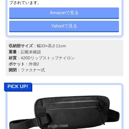
プされています。
Amazonで見る
Yahoo!で見る
収納部サイズ
：幅33×高さ11cm
重量
：記載未確認
材質
：420Dリップストップナイロン
ポケット
：外側2
開閉
：ファスナー式
PICK UP!