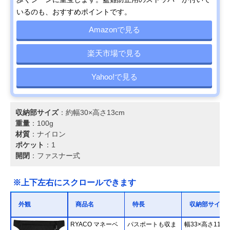
いるのも、おすすめポイントです。
Amazonで見る
楽天市場で見る
Yahoo!で見る
収納部サイズ
：約幅30×高さ13cm
重量
：100g
材質
：ナイロン
ポケット
：1
開閉
：ファスナー式
※上下左右にスクロールできます
外観
商品名
特長
収納部サイズ
RYACO マネーベ
パスポートも収ま
幅33×高さ11cm