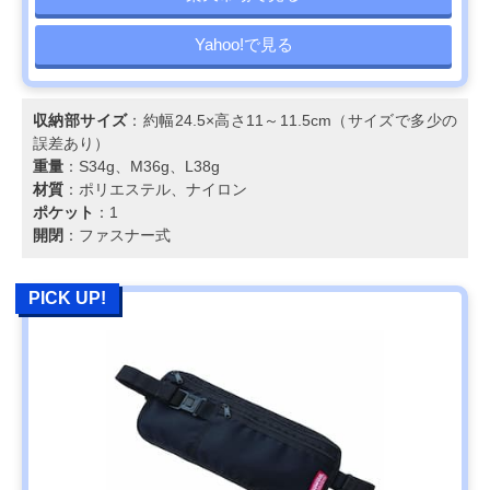
Yahoo!で見る
収納部サイズ
：約幅24.5×高さ11～11.5cm（サイズで多少の
誤差あり）
重量
：S34g、M36g、L38g
材質
：ポリエステル、ナイロン
ポケット
：1
開閉
：ファスナー式
PICK UP!