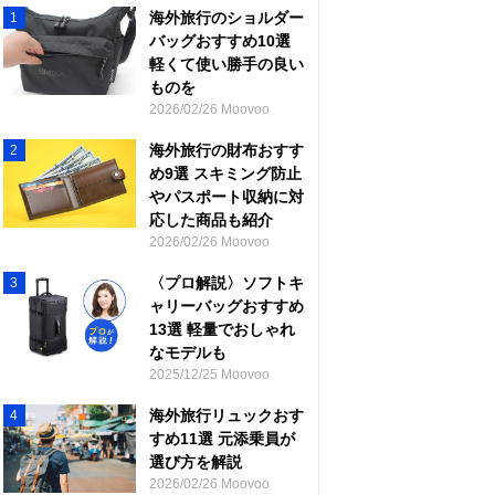
海外旅行のショルダー
1
バッグおすすめ10選
軽くて使い勝手の良い
ものを
2026/02/26 Moovoo
海外旅行の財布おすす
2
め9選 スキミング防止
やパスポート収納に対
応した商品も紹介
2026/02/26 Moovoo
〈プロ解説〉ソフトキ
3
ャリーバッグおすすめ
13選 軽量でおしゃれ
なモデルも
2025/12/25 Moovoo
海外旅行リュックおす
4
すめ11選 元添乗員が
選び方を解説
2026/02/26 Moovoo