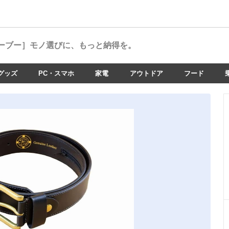
ーブー］
モノ選びに、もっと納得を。
グッズ
PC・スマホ
家電
アウトドア
フード