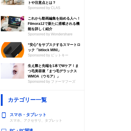
トや注意点とは？
Sponsored by CLAS
これから動画編集を始める人へ！
Filmora12で新たに搭載される機
能を詳しく紹介
Sponsored by Wondershare
ポケット
開閉
“安心”をサブスクするスマートロ
ック「bitlock MINI」
Sponsored by ビットキー
ップス
外側2
ファスナー式
イロン
生え際と先端を1本でWケア！ま
つ毛美容液「まつ毛デラックス
WMOA（ウモア）」
Sponsored by ファーマフーズ
イロン
外側2
ファスナー式
カテゴリー一覧
、綿
なし
ファスナー式
スマホ・タブレット
スマホ、アクセサリ、タブレット
PC・PC関連