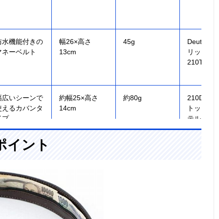
防水機能付きの
幅26×高さ
45g
Deuter
マネーベルト
13cm
リップラ
210T
幅広いシーンで
約幅25×高さ
約80g
210D リ
使えるカバンタ
14cm
トップポ
イプ
テル
ポイント
幅70cmの収納
幅70×高さ3×深
70g
PPウェビ
スペースを備え
さ0.33cm
たシンプルなベ
ルト