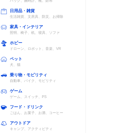
バッグ、腕時計、靴、財布
生地
3
ファスナー式
日用品・雑貨
生活雑貨、文房具、防災、お掃除
家具・インテリア
照明、椅子、机、寝具、ソファ
混紡、
なし
ファスナー式
ホビー
ボネー
ドローン、ロボット、音楽、VR
ペット
犬、猫
テル、
1
ファスナー式
乗り物・モビリティ
自動車、バイク、モビリティ
ゲーム
ゲーム、スイッチ、PS
フード・ドリンク
1
ファスナー式
ごはん、お菓子、お酒、コーヒー
アウトドア
キャンプ、アクティビティ