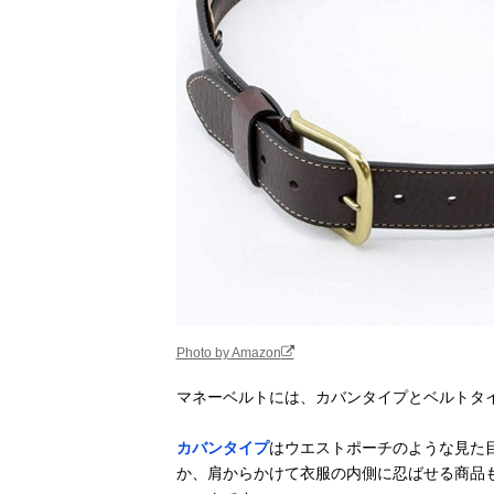
LiberFlyer セキ
Amazonで見る
ュリポ セキュ
リティウエスト
ポーチ
Thomas Bates
Amazonで見る
Designs ハイカ
ーマネーベルト
O
JTB商事(JTB
Amazonで見る
Trading) SWT
シークレットベ
ルト EL
Photo by Amazon
マネーベルトには、カバンタイプとベルトタ
ゴーウェル
Amazonで見る
(Gowell) スキミ
カバンタイプ
はウエストポーチのような見た
ング防止スリム
か、肩からかけて衣服の内側に忍ばせる商品
ガード GW-