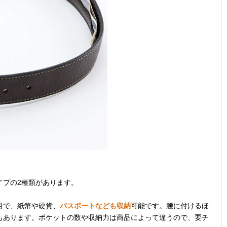
貴重品を守る防
幅24.5×高さ
140g
ライクラ
犯機能付き
13.5×厚さ
1.3cm
旅行先のアウト
約長さ56cm
記載未確認
ナイロン
ドアでの着用も
ポリカー
K
ト
現金を隠して持
約幅24.5×高さ
S34g、M36g、
ポリエス
ち歩けるアイテ
11～
L38g
ナイロン
ム
11.5cm（サイ
ズで多少の誤差
あり）
イプの2種類があります。
スキミング防止
約幅30×高さ
100g
ナイロン
シートで安全性
13cm
目で、紙幣や硬貨、
パスポートなども収納
可能です。腰に付けるほ
をアップ
もあります。ポケットの数や収納力は商品によって違うので、要チ