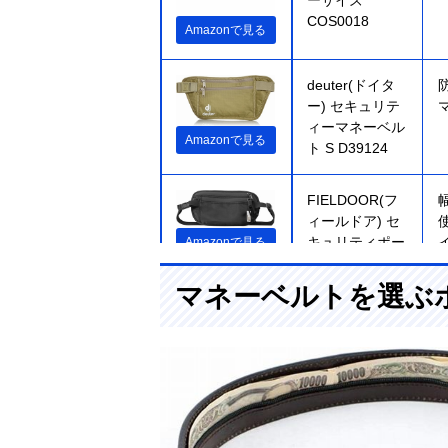
COS0018
Amazonで見る
deuter(ドイタ
ー) セキュリテ
ィーマネーベル
Amazonで見る
ト S D39124
FIELDOOR(フ
ィールドア) セ
キュリティポー
Amazonで見る
チ
マネーベルトを選ぶ
pacsafe(パック
Amazonで見る
セーフ) キャッ
シュセーフ 盗
難防止 トラベ
ルウォレットベ
ルト 10110100