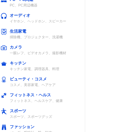
PC、PC周辺機器
オーディオ
イヤホン、ヘッドホン、スピーカー
マイクロ
あり
ファスナー式
イト
生活家電
掃除機、プロジェクター、洗濯機
カメラ
一眼レフ、ビデオカメラ、撮影機材
ップス
2
ファスナー式
キッチン
リエス
キッチン家電、調理器具、料理
ビューティ・コスメ
コスメ、美容家電、ヘアケア
ング
なし
ファスナー式
フィットネス・ヘルス
フィットネス、ヘルスケア、健康
スポーツ
スポーツ、スポーツグッズ
ファッション