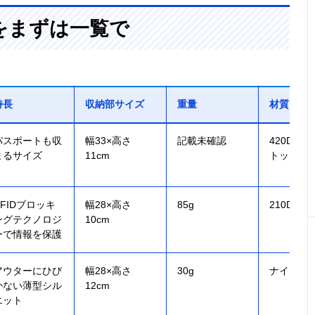
をまずは一覧で
特長
収納部サイズ
重量
材質
パスポートも収
幅33×高さ
記載未確認
420Dリ
まるサイズ
11cm
トップナ
RFIDブロッキ
幅28×高さ
85g
210Dナ
ングテクノロジ
10cm
ーで情報を保護
アウターにひび
幅28×高さ
30g
ナイロン
かない薄型シル
12cm
エット