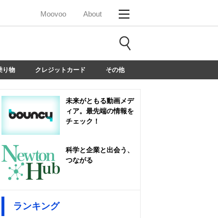
Moovoo
About
乗り物
クレジットカード
その他
未来がともる動画メデ
ィア。最先端の情報を
チェック！
科学と企業と出会う、
つながる
ランキング