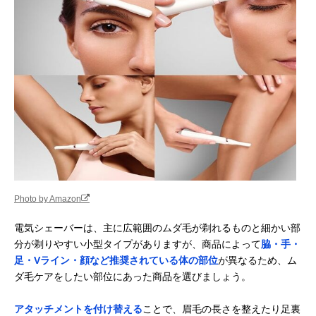
シェーバー
楽天市場で見る
テスコム(Tescom)
広範囲のムダ毛処
全身
Amazonで見る
レディシェーバー
理におすすめのワ
TT450A
イド刃
アルファP うぶ毛
ポーチに入れて持
顔・腕・手・指
楽天市場で見る
シェーバー ソルス
ち歩けるサイズ感
足など
ティック ミニ
APS-01
パナソニック
メイク前のケアに
顔・ウブ毛
Amazonで見る
(Panasonic) フェ
おすすめのフェイ
イスシェーバー フ
ス用
Photo by Amazon
ェリエ ES-WF41
コイズミ(Koizumi)
K18コーティング
顔
Amazonで見る
電気シェーバーは、主に広範囲のムダ毛が剃れるものと細かい部
フェイスシェーバ
＆回転刃式のアイ
分が剃りやすい小型タイプがありますが、商品によって
脇・手・
ー KLC-0730
テム
足・Vライン・顔など推奨されている体の部位
が異なるため、ム
貝印 bi-hada
肌にやさしい音波
顔
Amazonで見る
ダ毛ケアをしたい部位にあった商品を選びましょう。
ompa Tホルダー
振動でムダ毛をカ
＆替刃セット
ット
FB0057
アタッチメントを付け替える
ことで、眉毛の長さを整えたり足裏