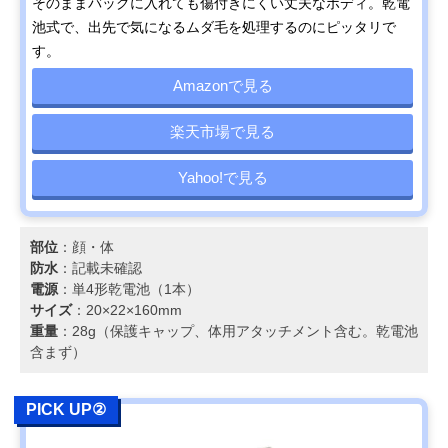
そのままバッグに入れても傷付きにくい丈夫なボディ。乾電
池式で、出先で気になるムダ毛を処理するのにピッタリで
す。
Amazonで見る
楽天市場で見る
Yahoo!で見る
部位
：顔・体
防水
：記載未確認
電源
：単4形乾電池（1本）
サイズ
：20×22×160mm
重量
：28g（保護キャップ、体用アタッチメント含む。乾電池
含まず）
PICK UP②