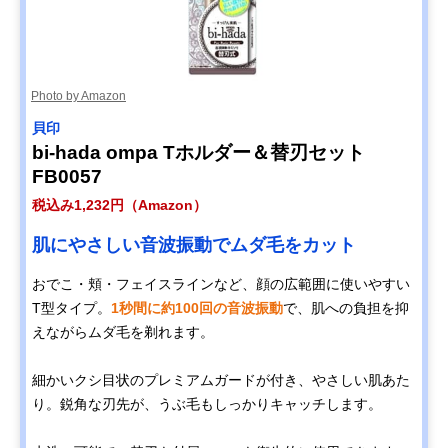
Photo by Amazon
貝印
bi-hada ompa Tホルダー＆替刃セット
FB0057
税込み1,232円（Amazon）
肌にやさしい音波振動でムダ毛をカット
おでこ・頬・フェイスラインなど、顔の広範囲に使いやすい
T型タイプ。
1秒間に約100回の音波振動
で、肌への負担を抑
えながらムダ毛を剃れます。
細かいクシ目状のプレミアムガードが付き、やさしい肌あた
り。鋭角な刃先が、うぶ毛もしっかりキャッチします。