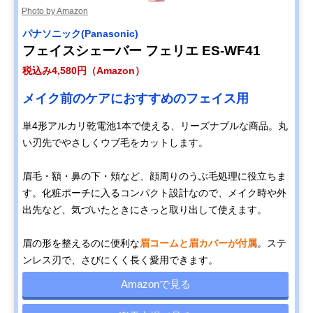
Photo by Amazon
パナソニック(Panasonic)
フェイスシェーバー フェリエ ES-WF41
税込み4,580円（Amazon）
メイク前のケアにおすすめのフェイス用
単4形アルカリ乾電池1本で使える、リーズナブルな商品。丸
い刃先でやさしくウブ毛をカットします。
眉毛・額・鼻の下・頬など、顔周りのうぶ毛処理に役立ちま
す。化粧ポーチに入るコンパクト設計なので、メイク時や外
出先など、気づいたときにさっと取り出して使えます。
眉の形を整えるのに便利な
眉コームと眉カバーが付属
。ステ
ンレス刃で、さびにくく長く愛用できます。
Amazonで見る