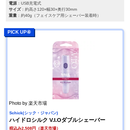
電源
：USB充電式
サイズ
：約高さ120×幅30×奥行30mm
重量
：約40g（フェイスケア用シェーバー装着時）
PICK UP④
Photo by 楽天市場
‎Schick(シック・ジャパン)
ハイドロシルク V.I.Oダブルシェーバー
税込み2,508円（楽天市場）