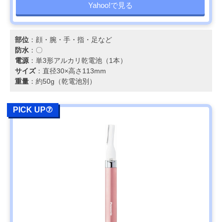
Yahoo!で見る
部位
：顔・腕・手・指・足など
防水
：〇
電源
：単3形アルカリ乾電池（1本）
サイズ
：直径30×高さ113mm
重量
：約50g（乾電池別）
PICK UP⑦