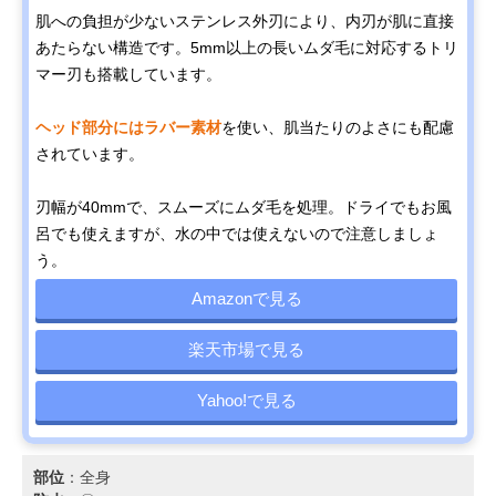
肌への負担が少ないステンレス外刃により、内刃が肌に直接
あたらない構造です。5mm以上の長いムダ毛に対応するトリ
マー刃も搭載しています。
ヘッド部分にはラバー素材
を使い、肌当たりのよさにも配慮
されています。
刃幅が40mmで、スムーズにムダ毛を処理。ドライでもお風
呂でも使えますが、水の中では使えないので注意しましょ
う。
Amazonで見る
楽天市場で見る
Yahoo!で見る
部位
：全身