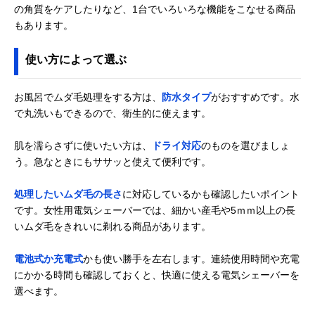
の角質をケアしたりなど、1台でいろいろな機能をこなせる商品
ブラウン(Braun)
足裏の古い角質も
脇・腕・足・ビ
Amazonで見る
もあります。
シルク・エピル
除去できる1台3役
ニライン・足な
LS5160R1
使い方によって選ぶ
お風呂でムダ毛処理をする方は、
防水タイプ
がおすすめです。水
で丸洗いもできるので、衛生的に使えます。
肌を濡らさずに使いたい方は、
ドライ対応
のものを選びましょ
う。急なときにもササッと使えて便利です。
処理したいムダ毛の長さ
に対応しているかも確認したいポイント
です。女性用電気シェーバーでは、細かい産毛や5ｍｍ以上の長
いムダ毛をきれいに剃れる商品があります。
電池式か充電式
かも使い勝手を左右します。連続使用時間や充電
にかかる時間も確認しておくと、快適に使える電気シェーバーを
選べます。