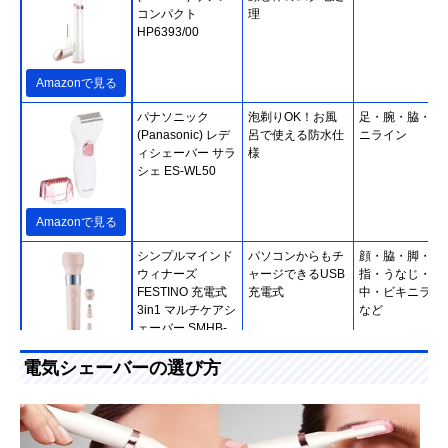
コンパクト
理
HP6393/00
Amazonで見る
パナソニック
泡剃りOK！お風
足・腕・脇・ビ
(Panasonic) レデ
呂で使える防水仕
ニライン
ィシェーバー サラ
様
シェ ES-WL50
Amazonで見る
シンプルマインド
パソコンからもチ
顔・脇・脚・腕
ウィナーズ
ャージできるUSB
指・うなじ・背
FESTINO 充電式
充電式
中・ビキニライ
3in1 マルチケアシ
など
ェーバー SMHB-
031
Amazonで見る
電気シェーバーの選び方
‎Schick(シック・ジ
家でのV.I.Oケア
V.I.O
ャパン) ハイドロ
に。長さ調節も可
シルク V.I.Oダブル
能