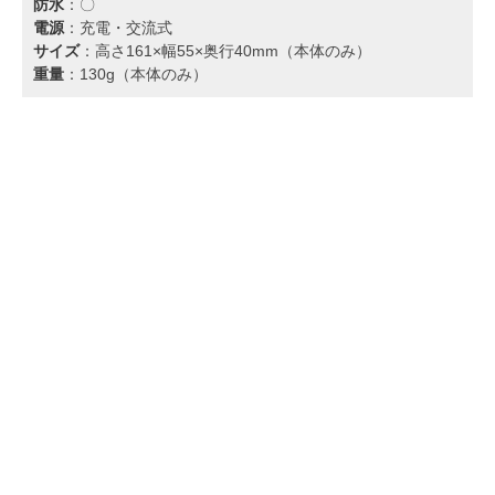
防水
：〇
電源
：充電・交流式
サイズ
：高さ161×幅55×奥行40mm（本体のみ）
重量
：130g（本体のみ）