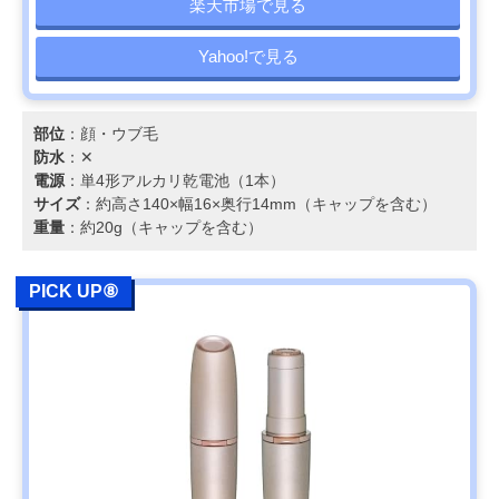
楽天市場で見る
Yahoo!で見る
部位
：顔・ウブ毛
防水
：✕
電源
：単4形アルカリ乾電池（1本）
サイズ
：約高さ140×幅16×奥行14mm（キャップを含む）
重量
：約20g（キャップを含む）
PICK UP⑧