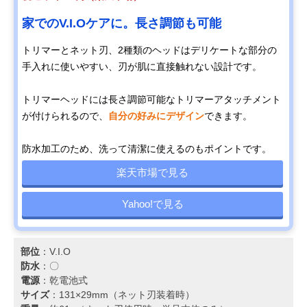
家でのV.I.Oケアに。長さ調節も可能
トリマーとネット刃、2種類のヘッドはデリケートな部分の
手入れに使いやすい、刃が肌に直接触れない設計です。
トリマーヘッドには長さ調節可能なトリマーアタッチメント
が付けられるので、
自分の好みにデザイン
できます。
防水加工のため、洗って清潔に使えるのもポイントです。
楽天市場で見る
Yahoo!で見る
部位
：V.I.O
防水
：〇
電源
：乾電池式
サイズ
：131×29mm（ネット刃装着時）