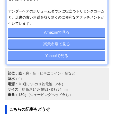
アンダーヘアのボリュームダウンに役立つトリミングコーム
と、足裏の古い角質を取り除くのに便利なアタッチメントが
付いています。
Amazonで見る
楽天市場で見る
Yahoo!で見る
部位
：脇・腕・足・ビキニライン・足など
防水
：〇
電源
：単3形アルカリ乾電池（2本）
サイズ
：約高さ143×幅51×奥行34mm
重量
：130g（シェービングヘッド含む）
こちらの記事もどうぞ