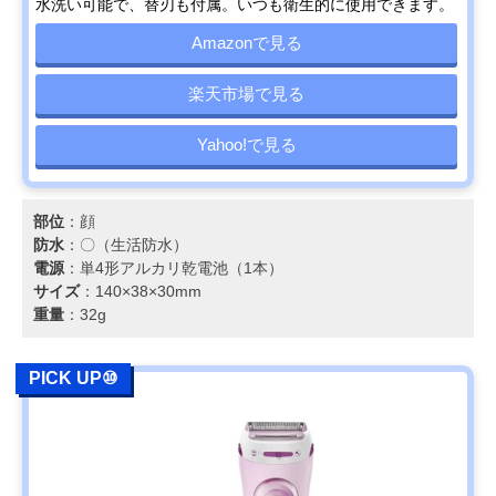
水洗い可能で、替刃も付属。いつも衛生的に使用できます。
Amazonで見る
楽天市場で見る
Yahoo!で見る
部位
：顔
防水
：〇（生活防水）
電源
：単4形アルカリ乾電池（1本）
サイズ
：140×38×30mm
重量
：32g
PICK UP⑩