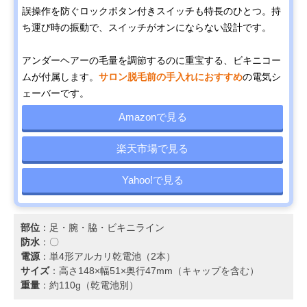
誤操作を防ぐロックボタン付きスイッチも特長のひとつ。持
ち運び時の振動で、スイッチがオンにならない設計です。
アンダーヘアーの毛量を調節するのに重宝する、ビキニコー
ムが付属します。
サロン脱毛前の手入れにおすすめ
の電気シ
ェーバーです。
Amazonで見る
楽天市場で見る
Yahoo!で見る
部位
：足・腕・脇・ビキニライン
防水
：〇
電源
：単4形アルカリ乾電池（2本）
サイズ
：高さ148×幅51×奥行47mm（キャップを含む）
重量
：約110g（乾電池別）