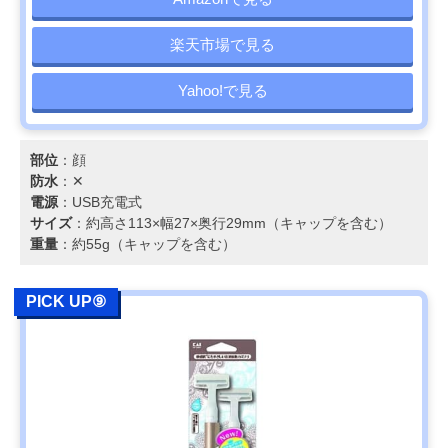
楽天市場で見る
Yahoo!で見る
部位
：顔
防水
：✕
電源
：USB充電式
サイズ
：約高さ113×幅27×奥行29mm（キャップを含む）
重量
：約55g（キャップを含む）
PICK UP⑨