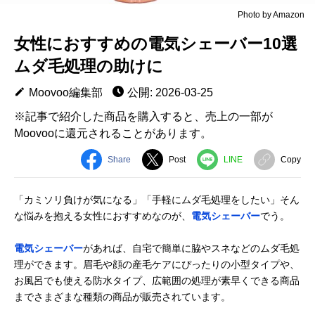
Photo by Amazon
女性におすすめの電気シェーバー10選
ムダ毛処理の助けに
Moovoo編集部
公開: 2026-03-25
※記事で紹介した商品を購入すると、売上の一部が
Moovooに還元されることがあります。
Share
Post
LINE
Copy
「カミソリ負けが気になる」「手軽にムダ毛処理をしたい」そん
な悩みを抱える女性におすすめなのが、
電気シェーバー
でう。
電気シェーバー
があれば、自宅で簡単に脇やスネなどのムダ毛処
理ができます。眉毛や顔の産毛ケアにぴったりの小型タイプや、
お風呂でも使える防水タイプ、広範囲の処理が素早くできる商品
までさまざまな種類の商品が販売されています。