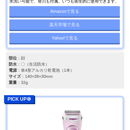
水洗い可能で、替刃も付属。いつも衛生的に使用できます。
Amazonで見る
楽天市場で見る
Yahoo!で見る
部位
：顔
防水
：〇（生活防水）
電源
：単4形アルカリ乾電池（1本）
サイズ
：140×38×30mm
重量
：32g
PICK UP⑩