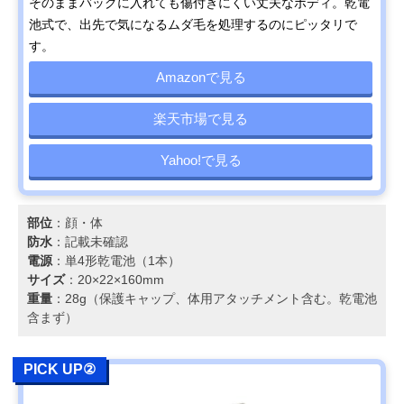
そのままバッグに入れても傷付きにくい丈夫なボディ。乾電
池式で、出先で気になるムダ毛を処理するのにピッタリで
す。
Amazonで見る
楽天市場で見る
Yahoo!で見る
部位
：顔・体
防水
：記載未確認
電源
：単4形乾電池（1本）
サイズ
：20×22×160mm
重量
：28g（保護キャップ、体用アタッチメント含む。乾電池
含まず）
PICK UP②