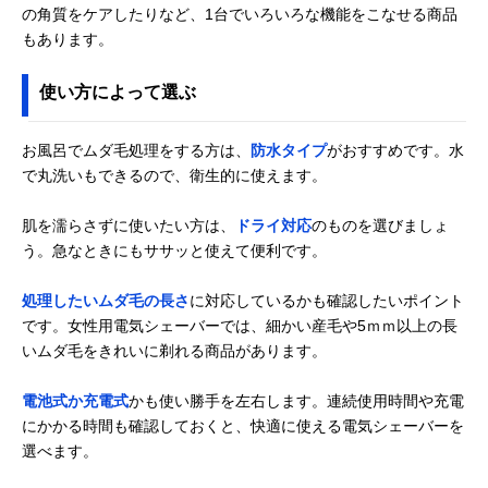
の角質をケアしたりなど、1台でいろいろな機能をこなせる商品
ブラウン(Braun)
足裏の古い角質も
脇・腕・足・ビ
Amazonで見る
もあります。
シルク・エピル
除去できる1台3役
ニライン・足な
LS5160R1
使い方によって選ぶ
お風呂でムダ毛処理をする方は、
防水タイプ
がおすすめです。水
で丸洗いもできるので、衛生的に使えます。
肌を濡らさずに使いたい方は、
ドライ対応
のものを選びましょ
う。急なときにもササッと使えて便利です。
処理したいムダ毛の長さ
に対応しているかも確認したいポイント
です。女性用電気シェーバーでは、細かい産毛や5ｍｍ以上の長
いムダ毛をきれいに剃れる商品があります。
電池式か充電式
かも使い勝手を左右します。連続使用時間や充電
にかかる時間も確認しておくと、快適に使える電気シェーバーを
選べます。