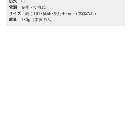
防水
：〇
電源
：充電・交流式
サイズ
：高さ161×幅55×奥行40mm（本体のみ）
重量
：130g（本体のみ）