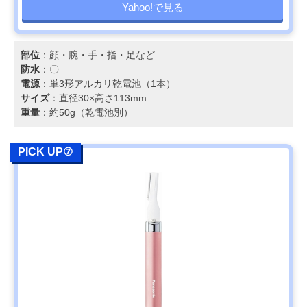
Yahoo!で見る
部位
：顔・腕・手・指・足など
防水
：〇
電源
：単3形アルカリ乾電池（1本）
サイズ
：直径30×高さ113mm
重量
：約50g（乾電池別）
PICK UP⑦