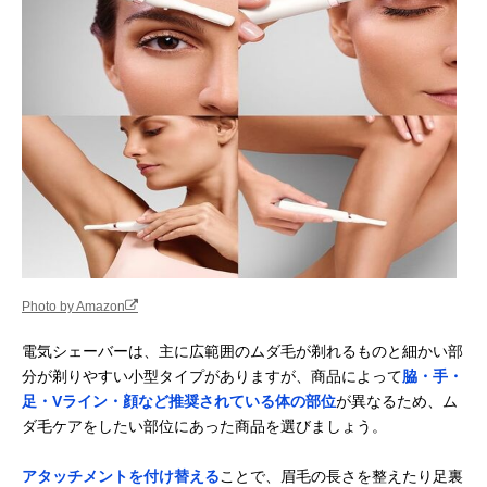
シェーバー
楽天市場で見る
テスコム(Tescom)
広範囲のムダ毛処
全身
Amazonで見る
レディシェーバー
理におすすめのワ
TT450A
イド刃
アルファP うぶ毛
ポーチに入れて持
顔・腕・手・指
楽天市場で見る
シェーバー ソルス
ち歩けるサイズ感
足など
ティック ミニ
APS-01
パナソニック
メイク前のケアに
顔・ウブ毛
Amazonで見る
(Panasonic) フェ
おすすめのフェイ
イスシェーバー フ
ス用
Photo by Amazon
ェリエ ES-WF41
コイズミ(Koizumi)
K18コーティング
顔
Amazonで見る
電気シェーバーは、主に広範囲のムダ毛が剃れるものと細かい部
フェイスシェーバ
＆回転刃式のアイ
分が剃りやすい小型タイプがありますが、商品によって
脇・手・
ー KLC-0730
テム
足・Vライン・顔など推奨されている体の部位
が異なるため、ム
貝印 bi-hada
肌にやさしい音波
顔
Amazonで見る
ダ毛ケアをしたい部位にあった商品を選びましょう。
ompa Tホルダー
振動でムダ毛をカ
＆替刃セット
ット
FB0057
アタッチメントを付け替える
ことで、眉毛の長さを整えたり足裏