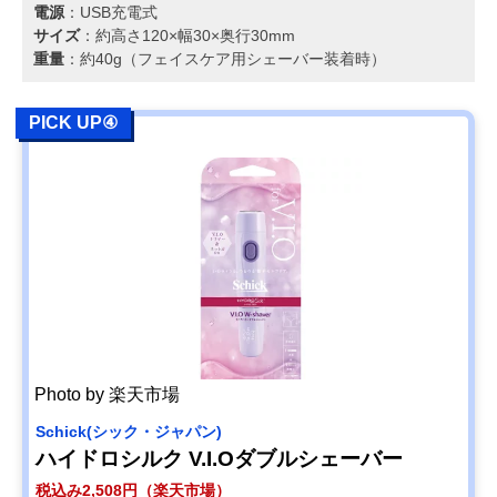
電源
：USB充電式
サイズ
：約高さ120×幅30×奥行30mm
重量
：約40g（フェイスケア用シェーバー装着時）
PICK UP④
Photo by 楽天市場
‎Schick(シック・ジャパン)
ハイドロシルク V.I.Oダブルシェーバー
税込み2,508円（楽天市場）