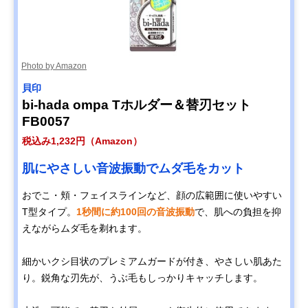
Photo by Amazon
貝印
bi-hada ompa Tホルダー＆替刃セット
FB0057
税込み1,232円（Amazon）
肌にやさしい音波振動でムダ毛をカット
おでこ・頬・フェイスラインなど、顔の広範囲に使いやすい
T型タイプ。
1秒間に約100回の音波振動
で、肌への負担を抑
えながらムダ毛を剃れます。
細かいクシ目状のプレミアムガードが付き、やさしい肌あた
り。鋭角な刃先が、うぶ毛もしっかりキャッチします。