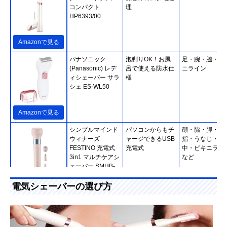
コンパクト
理
HP6393/00
Amazonで見る
パナソニック
泡剃りOK！お風
足・腕・脇・ビ
(Panasonic) レデ
呂で使える防水仕
ニライン
ィシェーバー サラ
様
シェ ES-WL50
Amazonで見る
シンプルマインド
パソコンからもチ
顔・脇・脚・腕
ウィナーズ
ャージできるUSB
指・うなじ・背
FESTINO 充電式
充電式
中・ビキニライ
3in1 マルチケアシ
など
ェーバー SMHB-
031
Amazonで見る
電気シェーバーの選び方
‎Schick(シック・ジ
家でのV.I.Oケア
V.I.O
ャパン) ハイドロ
に。長さ調節も可
シルク V.I.Oダブル
能