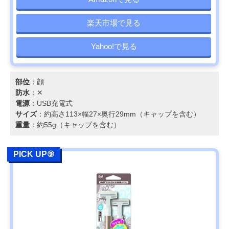
楽天市場で見る
Yahoo!で見る
部位
：顔
防水
：✕
電源
：USB充電式
サイズ
：約高さ113×幅27×奥行29mm（キャップを含む）
重量
：約55g（キャップを含む）
PICK UP⑨