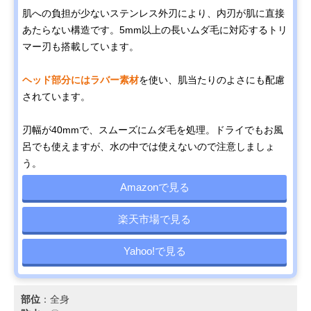
肌への負担が少ないステンレス外刃により、内刃が肌に直接
あたらない構造です。5mm以上の長いムダ毛に対応するトリ
マー刃も搭載しています。
ヘッド部分にはラバー素材
を使い、肌当たりのよさにも配慮
されています。
刃幅が40mmで、スムーズにムダ毛を処理。ドライでもお風
呂でも使えますが、水の中では使えないので注意しましょ
う。
Amazonで見る
楽天市場で見る
Yahoo!で見る
部位
：全身