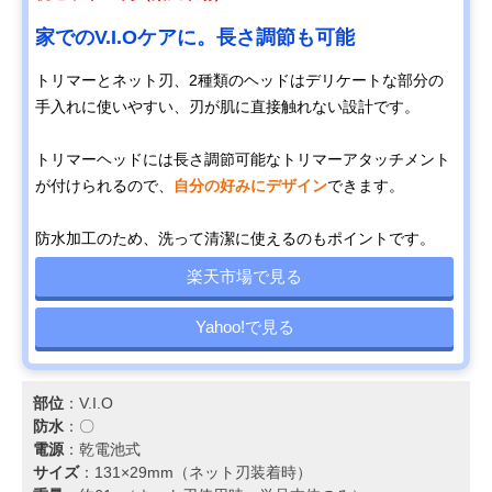
家でのV.I.Oケアに。長さ調節も可能
トリマーとネット刃、2種類のヘッドはデリケートな部分の
手入れに使いやすい、刃が肌に直接触れない設計です。
トリマーヘッドには長さ調節可能なトリマーアタッチメント
が付けられるので、
自分の好みにデザイン
できます。
防水加工のため、洗って清潔に使えるのもポイントです。
楽天市場で見る
Yahoo!で見る
部位
：V.I.O
防水
：〇
電源
：乾電池式
サイズ
：131×29mm（ネット刃装着時）