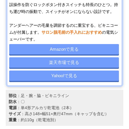
誤操作を防ぐロックボタン付きスイッチも特長のひとつ。持
ち運び時の振動で、スイッチがオンにならない設計です。
アンダーヘアーの毛量を調節するのに重宝する、ビキニコー
ムが付属します。
サロン脱毛前の手入れにおすすめ
の電気シ
ェーバーです。
Amazonで見る
楽天市場で見る
Yahoo!で見る
部位
：足・腕・脇・ビキニライン
防水
：〇
電源
：単4形アルカリ乾電池（2本）
サイズ
：高さ148×幅51×奥行47mm（キャップを含む）
重量
：約110g（乾電池別）