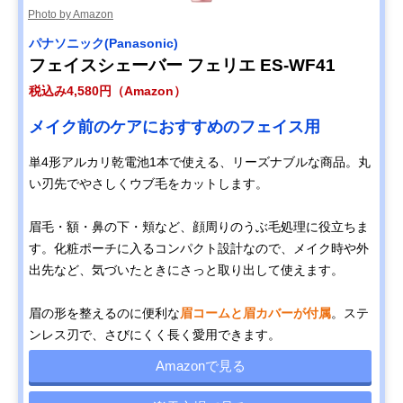
Photo by Amazon
パナソニック(Panasonic)
フェイスシェーバー フェリエ ES-WF41
税込み4,580円（Amazon）
メイク前のケアにおすすめのフェイス用
単4形アルカリ乾電池1本で使える、リーズナブルな商品。丸
い刃先でやさしくウブ毛をカットします。
眉毛・額・鼻の下・頬など、顔周りのうぶ毛処理に役立ちま
す。化粧ポーチに入るコンパクト設計なので、メイク時や外
出先など、気づいたときにさっと取り出して使えます。
眉の形を整えるのに便利な
眉コームと眉カバーが付属
。ステ
ンレス刃で、さびにくく長く愛用できます。
Amazonで見る