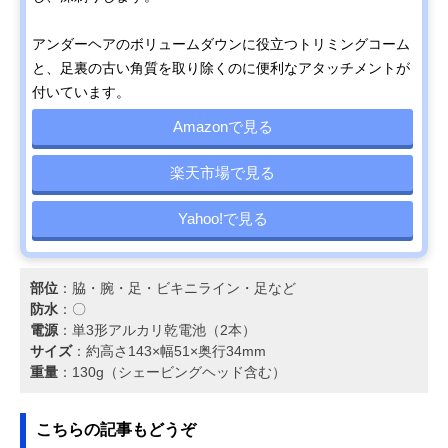
アンダーヘアのボリュームダウンに役立つトリミングコーム
と、足裏の古い角質を取り除くのに便利なアタッチメントが
付いています。
Amazonで見る
楽天市場で見る
Yahoo!で見る
部位
：脇・腕・足・ビキニライン・足など
防水
：〇
電源
：単3形アルカリ乾電池（2本）
サイズ
：約高さ143×幅51×奥行34mm
重量
：130g（シェービングヘッド含む）
こちらの記事もどうぞ