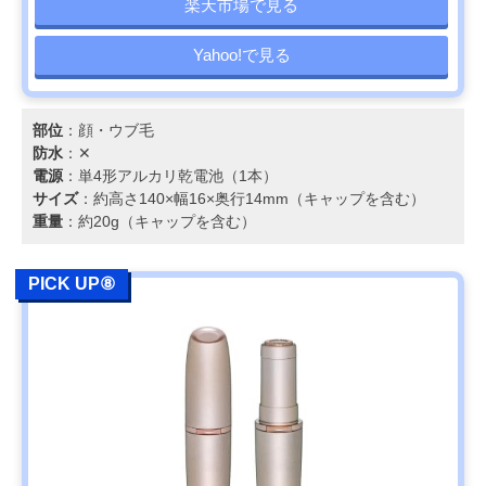
楽天市場で見る
Yahoo!で見る
部位
：顔・ウブ毛
防水
：✕
電源
：単4形アルカリ乾電池（1本）
サイズ
：約高さ140×幅16×奥行14mm（キャップを含む）
重量
：約20g（キャップを含む）
PICK UP⑧