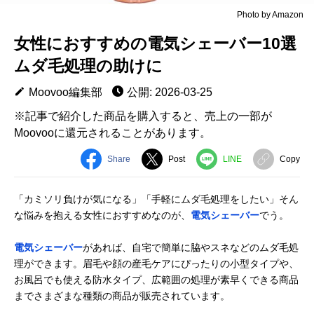
Photo by Amazon
女性におすすめの電気シェーバー10選
ムダ毛処理の助けに
Moovoo編集部
公開: 2026-03-25
※記事で紹介した商品を購入すると、売上の一部が
Moovooに還元されることがあります。
Share
Post
LINE
Copy
「カミソリ負けが気になる」「手軽にムダ毛処理をしたい」そん
な悩みを抱える女性におすすめなのが、
電気シェーバー
でう。
電気シェーバー
があれば、自宅で簡単に脇やスネなどのムダ毛処
理ができます。眉毛や顔の産毛ケアにぴったりの小型タイプや、
お風呂でも使える防水タイプ、広範囲の処理が素早くできる商品
までさまざまな種類の商品が販売されています。