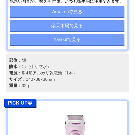
水洗い可能で、替刃も付属。いつも衛生的に使用できます。
Amazonで見る
楽天市場で見る
Yahoo!で見る
部位
：顔
防水
：〇（生活防水）
電源
：単4形アルカリ乾電池（1本）
サイズ
：140×38×30mm
重量
：32g
PICK UP⑩