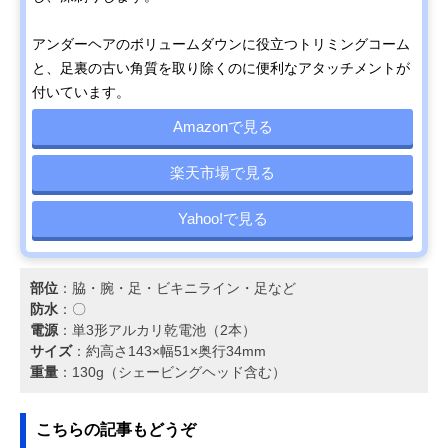
アンダーヘアのボリュームダウンに役立つトリミングコーム
と、足裏の古い角質を取り除くのに便利なアタッチメントが
付いています。
Amazonで見る
楽天市場で見る
Yahoo!で見る
部位
：脇・腕・足・ビキニライン・足など
防水
：〇
電源
：単3形アルカリ乾電池（2本）
サイズ
：約高さ143×幅51×奥行34mm
重量
：130g（シェービングヘッド含む）
こちらの記事もどうぞ