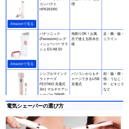
コンパクト
理
HP6393/00
Amazonで見る
パナソニック
泡剃りOK！お風
足・腕・脇・ビ
(Panasonic) レデ
呂で使える防水仕
ニライン
ィシェーバー サラ
様
シェ ES-WL50
Amazonで見る
シンプルマインド
パソコンからもチ
顔・脇・脚・腕
ウィナーズ
ャージできるUSB
指・うなじ・背
FESTINO 充電式
充電式
中・ビキニライ
3in1 マルチケアシ
など
ェーバー SMHB-
031
Amazonで見る
電気シェーバーの選び方
‎Schick(シック・ジ
家でのV.I.Oケア
V.I.O
ャパン) ハイドロ
に。長さ調節も可
シルク V.I.Oダブル
能