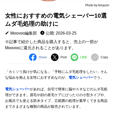
Photo by Amazon
女性におすすめの電気シェーバー10選
ムダ毛処理の助けに
Moovoo編集部
公開: 2026-03-25
※記事で紹介した商品を購入すると、売上の一部が
Moovooに還元されることがあります。
Share
Post
LINE
Copy
「カミソリ負けが気になる」「手軽にムダ毛処理をしたい」そん
な悩みを抱える女性におすすめなのが、
電気シェーバー
でう。
電気シェーバー
があれば、自宅で簡単に脇やスネなどのムダ毛処
理ができます。眉毛や顔の産毛ケアにぴったりの小型タイプや、
お風呂でも使える防水タイプ、広範囲の処理が素早くできる商品
までさまざまな種類の商品が販売されています。