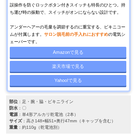
誤操作を防ぐロックボタン付きスイッチも特長のひとつ。持
ち運び時の振動で、スイッチがオンにならない設計です。
アンダーヘアーの毛量を調節するのに重宝する、ビキニコー
ムが付属します。
サロン脱毛前の手入れにおすすめ
の電気シ
ェーバーです。
Amazonで見る
楽天市場で見る
Yahoo!で見る
部位
：足・腕・脇・ビキニライン
防水
：〇
電源
：単4形アルカリ乾電池（2本）
サイズ
：高さ148×幅51×奥行47mm（キャップを含む）
重量
：約110g（乾電池別）