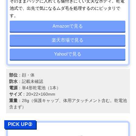
そのままバッグに入れても傷付きにくい丈夫なボディ。乾電
池式で、出先で気になるムダ毛を処理するのにピッタリで
す。
Amazonで見る
楽天市場で見る
Yahoo!で見る
部位
：顔・体
防水
：記載未確認
電源
：単4形乾電池（1本）
サイズ
：20×22×160mm
重量
：28g（保護キャップ、体用アタッチメント含む。乾電池
含まず）
PICK UP②