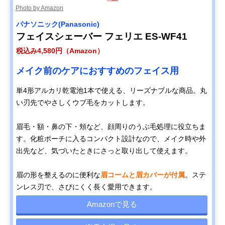
Photo by Amazon
パナソニック(Panasonic)
フェイスシェーバー フェリエ ES-WF41
税込み4,580円（Amazon）
メイク前のケアにおすすめのフェイス用
単4形アルカリ乾電池1本で使える、リーズナブルな商品。丸
い刃先でやさしくウブ毛をカットします。
眉毛・額・鼻の下・頬など、顔周りのうぶ毛処理に役立ちま
す。化粧ポーチに入るコンパクト設計なので、メイク時や外
出先など、気づいたときにさっと取り出して使えます。
眉の形を整えるのに便利な
眉コームと眉カバーが付属
。ステ
ンレス刃で、さびにくく長く愛用できます。
Amazonで見る