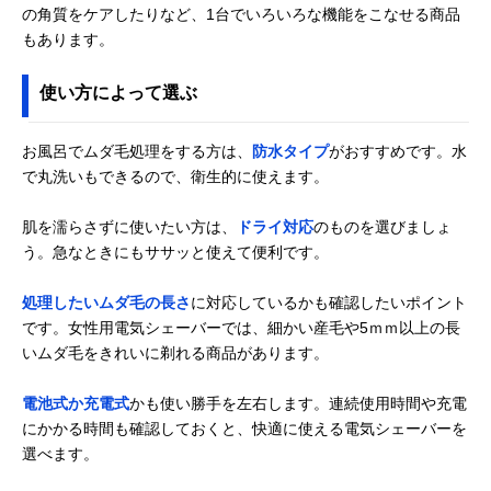
の角質をケアしたりなど、1台でいろいろな機能をこなせる商品
ブラウン(Braun)
足裏の古い角質も
脇・腕・足・ビ
Amazonで見る
もあります。
シルク・エピル
除去できる1台3役
ニライン・足な
LS5160R1
使い方によって選ぶ
お風呂でムダ毛処理をする方は、
防水タイプ
がおすすめです。水
で丸洗いもできるので、衛生的に使えます。
肌を濡らさずに使いたい方は、
ドライ対応
のものを選びましょ
う。急なときにもササッと使えて便利です。
処理したいムダ毛の長さ
に対応しているかも確認したいポイント
です。女性用電気シェーバーでは、細かい産毛や5ｍｍ以上の長
いムダ毛をきれいに剃れる商品があります。
電池式か充電式
かも使い勝手を左右します。連続使用時間や充電
にかかる時間も確認しておくと、快適に使える電気シェーバーを
選べます。