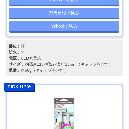
楽天市場で見る
Yahoo!で見る
部位
：顔
防水
：✕
電源
：USB充電式
サイズ
：約高さ113×幅27×奥行29mm（キャップを含む）
重量
：約55g（キャップを含む）
PICK UP⑨