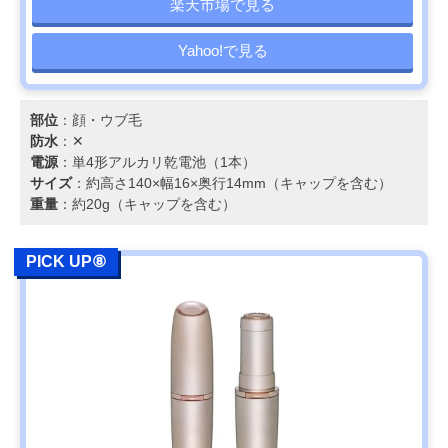
楽天市場で見る
Yahoo!で見る
部位
：顔・ウブ毛
防水
：✕
電源
：単4形アルカリ乾電池（1本）
サイズ
：約高さ140×幅16×奥行14mm（キャップを含む）
重量
：約20g（キャップを含む）
PICK UP⑧