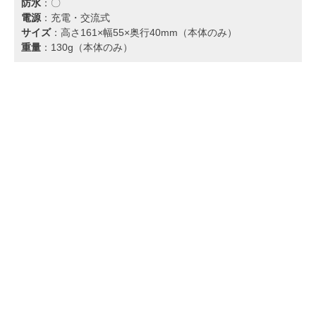
防水
：〇
電源
：充電・交流式
サイズ
：高さ161×幅55×奥行40mm（本体のみ）
重量
：130g（本体のみ）