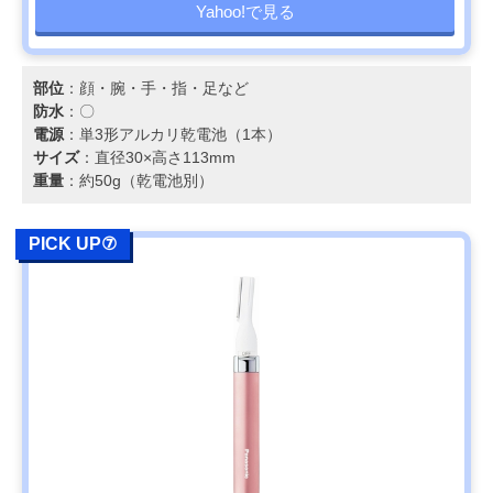
Yahoo!で見る
部位
：顔・腕・手・指・足など
防水
：〇
電源
：単3形アルカリ乾電池（1本）
サイズ
：直径30×高さ113mm
重量
：約50g（乾電池別）
PICK UP⑦