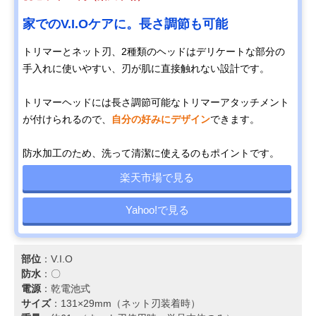
家でのV.I.Oケアに。長さ調節も可能
トリマーとネット刃、2種類のヘッドはデリケートな部分の
手入れに使いやすい、刃が肌に直接触れない設計です。
トリマーヘッドには長さ調節可能なトリマーアタッチメント
が付けられるので、
自分の好みにデザイン
できます。
防水加工のため、洗って清潔に使えるのもポイントです。
楽天市場で見る
Yahoo!で見る
部位
：V.I.O
防水
：〇
電源
：乾電池式
サイズ
：131×29mm（ネット刃装着時）