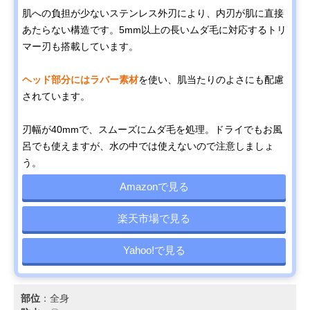
肌への負担が少ないステンレス外刃により、内刃が肌に直接
あたらない構造です。5mm以上の長いムダ毛に対応するトリ
マー刃も搭載しています。
ヘッド部分にはラバー素材
を使い、肌当たりのよさにも配慮
されています。
刃幅が40mmで、スムーズにムダ毛を処理。ドライでもお風
呂でも使えますが、水の中では使えないので注意しましょ
う。
Amazonで見る
楽天市場で見る
Yahoo!で見る
部位
：全身