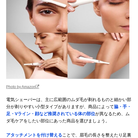
シェーバー
楽天市場で見る
テスコム(Tescom)
広範囲のムダ毛処
全身
Amazonで見る
レディシェーバー
理におすすめのワ
TT450A
イド刃
アルファP うぶ毛
ポーチに入れて持
顔・腕・手・指
楽天市場で見る
シェーバー ソルス
ち歩けるサイズ感
足など
ティック ミニ
APS-01
パナソニック
メイク前のケアに
顔・ウブ毛
Amazonで見る
(Panasonic) フェ
おすすめのフェイ
イスシェーバー フ
ス用
Photo by Amazon
ェリエ ES-WF41
コイズミ(Koizumi)
K18コーティング
顔
Amazonで見る
電気シェーバーは、主に広範囲のムダ毛が剃れるものと細かい部
フェイスシェーバ
＆回転刃式のアイ
分が剃りやすい小型タイプがありますが、商品によって
脇・手・
ー KLC-0730
テム
足・Vライン・顔など推奨されている体の部位
が異なるため、ム
貝印 bi-hada
肌にやさしい音波
顔
Amazonで見る
ダ毛ケアをしたい部位にあった商品を選びましょう。
ompa Tホルダー
振動でムダ毛をカ
＆替刃セット
ット
FB0057
アタッチメントを付け替える
ことで、眉毛の長さを整えたり足裏