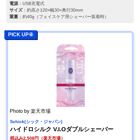
電源
：USB充電式
サイズ
：約高さ120×幅30×奥行30mm
重量
：約40g（フェイスケア用シェーバー装着時）
PICK UP④
Photo by 楽天市場
‎Schick(シック・ジャパン)
ハイドロシルク V.I.Oダブルシェーバー
税込み2,508円（楽天市場）