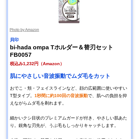
Photo by Amazon
貝印
bi-hada ompa Tホルダー＆替刃セット
FB0057
税込み1,232円（Amazon）
肌にやさしい音波振動でムダ毛をカット
おでこ・頬・フェイスラインなど、顔の広範囲に使いやすい
T型タイプ。
1秒間に約100回の音波振動
で、肌への負担を抑
えながらムダ毛を剃れます。
細かいクシ目状のプレミアムガードが付き、やさしい肌あた
り。鋭角な刃先が、うぶ毛もしっかりキャッチします。