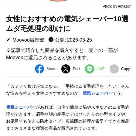
Photo by Amazon
女性におすすめの電気シェーバー10選
ムダ毛処理の助けに
Moovoo編集部
公開: 2026-03-25
※記事で紹介した商品を購入すると、売上の一部が
Moovooに還元されることがあります。
Share
Post
LINE
Copy
「カミソリ負けが気になる」「手軽にムダ毛処理をしたい」そん
な悩みを抱える女性におすすめなのが、
電気シェーバー
でう。
電気シェーバー
があれば、自宅で簡単に脇やスネなどのムダ毛処
理ができます。眉毛や顔の産毛ケアにぴったりの小型タイプや、
お風呂でも使える防水タイプ、広範囲の処理が素早くできる商品
までさまざまな種類の商品が販売されています。