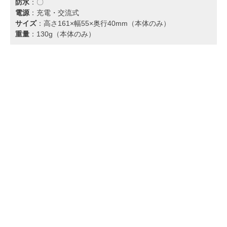
防水
：〇
電源
：充電・交流式
サイズ
：高さ161×幅55×奥行40mm（本体のみ）
重量
：130g（本体のみ）