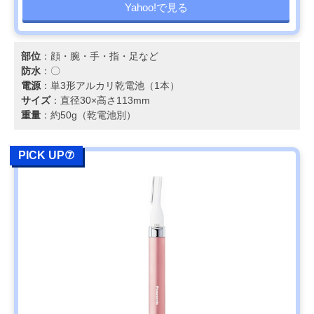
Yahoo!で見る
部位
：顔・腕・手・指・足など
防水
：〇
電源
：単3形アルカリ乾電池（1本）
サイズ
：直径30×高さ113mm
重量
：約50g（乾電池別）
PICK UP⑦