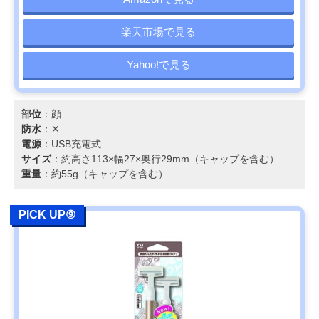
楽天市場で見る
Yahoo!で見る
部位
：顔
防水
：✕
電源
：USB充電式
サイズ
：約高さ113×幅27×奥行29mm（キャップを含む）
重量
：約55g（キャップを含む）
PICK UP⑨