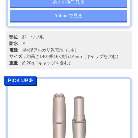
楽天市場で見る
Yahoo!で見る
部位
：顔・ウブ毛
防水
：✕
電源
：単4形アルカリ乾電池（1本）
サイズ
：約高さ140×幅16×奥行14mm（キャップを含む）
重量
：約20g（キャップを含む）
PICK UP⑧