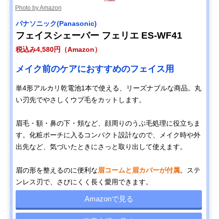
Photo by Amazon
パナソニック(Panasonic)
フェイスシェーバー フェリエ ES-WF41
税込み4,580円（Amazon）
メイク前のケアにおすすめのフェイス用
単4形アルカリ乾電池1本で使える、リーズナブルな商品。丸
い刃先でやさしくウブ毛をカットします。
眉毛・額・鼻の下・頬など、顔周りのうぶ毛処理に役立ちま
す。化粧ポーチに入るコンパクト設計なので、メイク時や外
出先など、気づいたときにさっと取り出して使えます。
眉の形を整えるのに便利な
眉コームと眉カバーが付属
。ステ
ンレス刃で、さびにくく長く愛用できます。
Amazonで見る