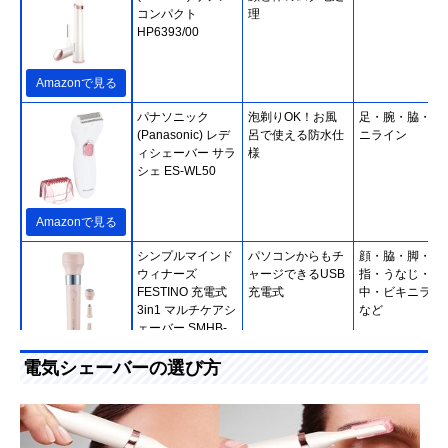
コンパクト
理
HP6393/00
Amazonで見る
パナソニック
泡剃りOK！お風
足・腕・脇・ビ
(Panasonic) レデ
呂で使える防水仕
ニライン
ィシェーバー サラ
様
シェ ES-WL50
Amazonで見る
シンプルマインド
パソコンからもチ
顔・脇・脚・腕
ウィナーズ
ャージできるUSB
指・うなじ・背
FESTINO 充電式
充電式
中・ビキニライ
3in1 マルチケアシ
など
ェーバー SMHB-
031
Amazonで見る
電気シェーバーの選び方
‎Schick(シック・ジ
家でのV.I.Oケア
V.I.O
ャパン) ハイドロ
に。長さ調節も可
シルク V.I.Oダブル
能