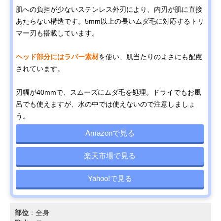
肌への負担が少ないステンレス外刃により、内刃が肌に直接
あたらない構造です。5mm以上の長いムダ毛に対応するトリ
マー刃も搭載しています。
ヘッド部分にはラバー素材
を使い、肌当たりのよさにも配慮
されています。
刃幅が40mmで、スムーズにムダ毛を処理。ドライでもお風
呂でも使えますが、水の中では使えないので注意しましょ
う。
Amazonで見る
楽天市場で見る
Yahoo!で見る
部位
：全身