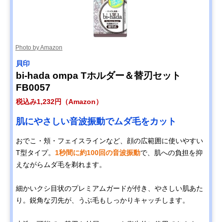
Photo by Amazon
貝印
bi-hada ompa Tホルダー＆替刃セット
FB0057
税込み1,232円（Amazon）
肌にやさしい音波振動でムダ毛をカット
おでこ・頬・フェイスラインなど、顔の広範囲に使いやすい
T型タイプ。
1秒間に約100回の音波振動
で、肌への負担を抑
えながらムダ毛を剃れます。
細かいクシ目状のプレミアムガードが付き、やさしい肌あた
り。鋭角な刃先が、うぶ毛もしっかりキャッチします。