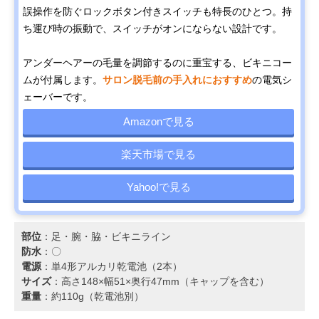
誤操作を防ぐロックボタン付きスイッチも特長のひとつ。持
ち運び時の振動で、スイッチがオンにならない設計です。
アンダーヘアーの毛量を調節するのに重宝する、ビキニコー
ムが付属します。
サロン脱毛前の手入れにおすすめ
の電気シ
ェーバーです。
Amazonで見る
楽天市場で見る
Yahoo!で見る
部位
：足・腕・脇・ビキニライン
防水
：〇
電源
：単4形アルカリ乾電池（2本）
サイズ
：高さ148×幅51×奥行47mm（キャップを含む）
重量
：約110g（乾電池別）