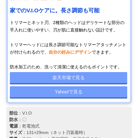
家でのV.I.Oケアに。長さ調節も可能
トリマーとネット刃、2種類のヘッドはデリケートな部分の
手入れに使いやすい、刃が肌に直接触れない設計です。
トリマーヘッドには長さ調節可能なトリマーアタッチメント
が付けられるので、
自分の好みにデザイン
できます。
防水加工のため、洗って清潔に使えるのもポイントです。
楽天市場で見る
Yahoo!で見る
部位
：V.I.O
防水
：〇
電源
：乾電池式
サイズ
：131×29mm（ネット刃装着時）