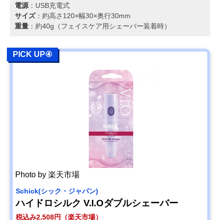
電源
：USB充電式
サイズ
：約高さ120×幅30×奥行30mm
重量
：約40g（フェイスケア用シェーバー装着時）
PICK UP④
Photo by 楽天市場
‎Schick(シック・ジャパン)
ハイドロシルク V.I.Oダブルシェーバー
税込み2,508円（楽天市場）