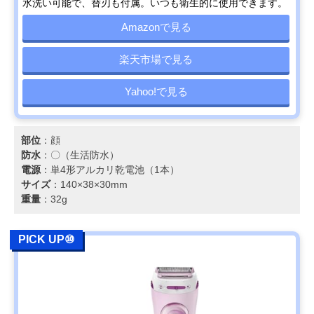
水洗い可能で、替刃も付属。いつも衛生的に使用できます。
Amazonで見る
楽天市場で見る
Yahoo!で見る
部位
：顔
防水
：〇（生活防水）
電源
：単4形アルカリ乾電池（1本）
サイズ
：140×38×30mm
重量
：32g
PICK UP⑩