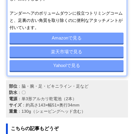
アンダーヘアのボリュームダウンに役立つトリミングコーム
と、足裏の古い角質を取り除くのに便利なアタッチメントが
付いています。
Amazonで見る
楽天市場で見る
Yahoo!で見る
部位
：脇・腕・足・ビキニライン・足など
防水
：〇
電源
：単3形アルカリ乾電池（2本）
サイズ
：約高さ143×幅51×奥行34mm
重量
：130g（シェービングヘッド含む）
こちらの記事もどうぞ