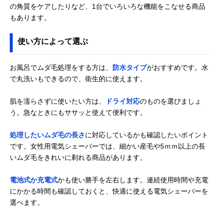
の角質をケアしたりなど、1台でいろいろな機能をこなせる商品
ブラウン(Braun)
足裏の古い角質も
脇・腕・足・ビ
Amazonで見る
もあります。
シルク・エピル
除去できる1台3役
ニライン・足な
LS5160R1
使い方によって選ぶ
お風呂でムダ毛処理をする方は、
防水タイプ
がおすすめです。水
で丸洗いもできるので、衛生的に使えます。
肌を濡らさずに使いたい方は、
ドライ対応
のものを選びましょ
う。急なときにもササッと使えて便利です。
処理したいムダ毛の長さ
に対応しているかも確認したいポイント
です。女性用電気シェーバーでは、細かい産毛や5ｍｍ以上の長
いムダ毛をきれいに剃れる商品があります。
電池式か充電式
かも使い勝手を左右します。連続使用時間や充電
にかかる時間も確認しておくと、快適に使える電気シェーバーを
選べます。