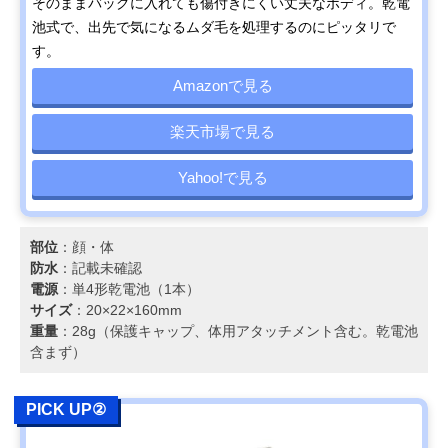
そのままバッグに入れても傷付きにくい丈夫なボディ。乾電
池式で、出先で気になるムダ毛を処理するのにピッタリで
す。
Amazonで見る
楽天市場で見る
Yahoo!で見る
部位
：顔・体
防水
：記載未確認
電源
：単4形乾電池（1本）
サイズ
：20×22×160mm
重量
：28g（保護キャップ、体用アタッチメント含む。乾電池
含まず）
PICK UP②