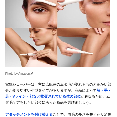
シェーバー
楽天市場で見る
テスコム(Tescom)
広範囲のムダ毛処
全身
Amazonで見る
レディシェーバー
理におすすめのワ
TT450A
イド刃
アルファP うぶ毛
ポーチに入れて持
顔・腕・手・指
楽天市場で見る
シェーバー ソルス
ち歩けるサイズ感
足など
ティック ミニ
APS-01
パナソニック
メイク前のケアに
顔・ウブ毛
Amazonで見る
(Panasonic) フェ
おすすめのフェイ
イスシェーバー フ
ス用
Photo by Amazon
ェリエ ES-WF41
コイズミ(Koizumi)
K18コーティング
顔
Amazonで見る
電気シェーバーは、主に広範囲のムダ毛が剃れるものと細かい部
フェイスシェーバ
＆回転刃式のアイ
分が剃りやすい小型タイプがありますが、商品によって
脇・手・
ー KLC-0730
テム
足・Vライン・顔など推奨されている体の部位
が異なるため、ム
貝印 bi-hada
肌にやさしい音波
顔
Amazonで見る
ダ毛ケアをしたい部位にあった商品を選びましょう。
ompa Tホルダー
振動でムダ毛をカ
＆替刃セット
ット
FB0057
アタッチメントを付け替える
ことで、眉毛の長さを整えたり足裏