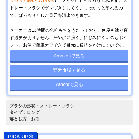
フワッと軽いつけ心地
で、メイクにしっかりなじみます。ス
トレートブラシでダマづきしにくく、しっかりと塗れるの
で、ぱっちりとした目元を演出できます。
メーカーは13時間の化粧もちをうたっており、何度も塗り直
す必要がありません。汗や涙に強く、にじみにくいのもポイ
ント。お湯で簡単オフできて目元に負担をかけにくいです。
Amazonで見る
楽天市場で見る
Yahoo!で見る
ブラシの形状
：ストレートブラシ
タイプ
：ロング
落とし方
：お湯
PICK UP④