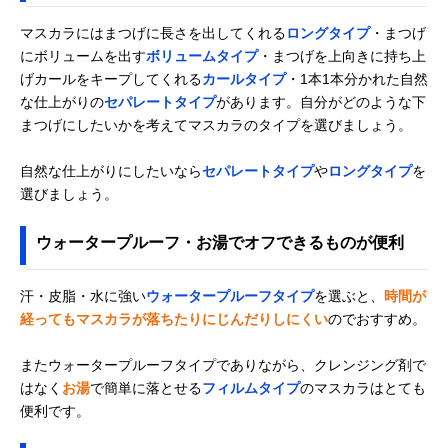
マスカラにはまつげに長さを出してくれる
ロングタイプ
・まつげ
にボリュームを出す
ボリュームタイプ
・まつげを上向きに持ち上
げカールをキープしてくれる
カールタイプ
・1本1本分かれた自然
な仕上がりの
セパレートタイプ
があります。自分がどのような下
まつげにしたいかを考えてマスカラのタイプを選びましょう。
自然な仕上がりにしたいなら
セパレートタイプ
や
ロングタイプ
を
選びましょう。
ウォータープルーフ・お湯でオフできるものが便利
汗・皮脂・水に強い
ウォータープルーフタイプ
を選ぶと、
時間が
経ってもマスカラが落ちたりにじんだりしにくい
のでおすすめ。
またウォータープルーフタイプでありながら、クレンジング剤で
はなく
お湯
で簡単に落とせる
フィルムタイプ
のマスカラはとても
便利です。