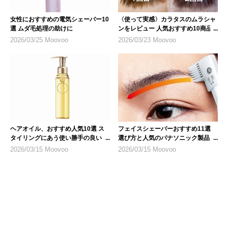
女性におすすめの電気シェーバー10
〈使って実感〉カラタスのムラシャ
選 ムダ毛処理の助けに
ンをレビュー 人気おすすめ10商品
も紹介
2026/03/25 Moovoo
2026/03/23 Moovoo
ヘアオイル、おすすめ人気10選 ス
フェイスシェーバーおすすめ11選
タイリングにあう使い勝手の良いも
選び方と人気のパナソニック製品も
のを
登場
2026/03/15 Moovoo
2026/03/15 Moovoo