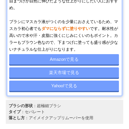
自まつげが自然に伸びたような仕上がりにしたい人におすす
め。
ブラシにマスカラ液がつくのを少量におさえているため、マ
スカラ初心者でも
ダマにならずに塗りやすい
です。耐水性が
高いので水や汗・皮脂に強くにじみにくいのもポイント。カ
ラーもブラウン色なので、下まつげに塗っても盛り感が少な
いナチュラルな仕上がりになります。
Amazonで見る
楽天市場で見る
Yahoo!で見る
ブラシの形状
：超極細ブラシ
タイプ
：セパレート
落とし方
：アイメイクアップリムーバーを使用