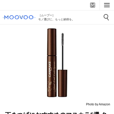
［ムーブー］
モノ選びに、もっと納得を。
Photo by Amazon