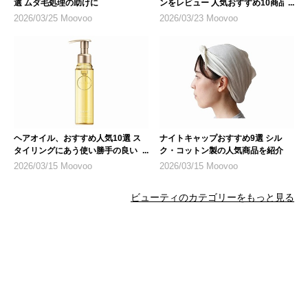
選 ムダ毛処理の助けに
ンをレビュー 人気おすすめ10商品
も紹介
2026/03/25 Moovoo
2026/03/23 Moovoo
ヘアオイル、おすすめ人気10選 ス
ナイトキャップおすすめ9選 シル
タイリングにあう使い勝手の良いも
ク・コットン製の人気商品を紹介
のを
2026/03/15 Moovoo
2026/03/15 Moovoo
ビューティのカテゴリーをもっと見る