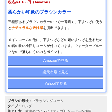
税込み1,188円（Amazon）
柔らかい印象のブラウンカラー
三種類あるブラウンカラーの中で一番暗く、下まつげに使う
と
ナチュラルな抜け感
を演出できます。
メインコームの他に、下まつげなどの短いまつげを塗るため
の幅の狭い小回りコームが付いています。ウォータープルー
フなので落ちにくいのもポイント。
Amazonで見る
楽天市場で見る
Yahoo!で見る
ブラシの形状
：ブラッシングコーム
タイプ
：ロング
落とし方
：油性のアイメイクアップリムーバーを使用