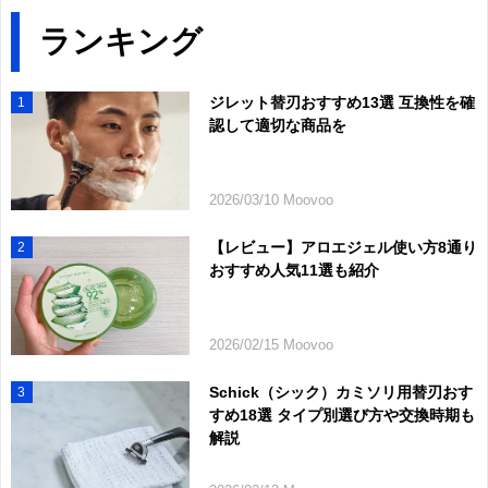
ランキング
ジレット替刃おすすめ13選 互換性を確
1
認して適切な商品を
2026/03/10 Moovoo
【レビュー】アロエジェル使い方8通り
2
おすすめ人気11選も紹介
2026/02/15 Moovoo
Schick（シック）カミソリ用替刃おす
3
すめ18選 タイプ別選び方や交換時期も
解説