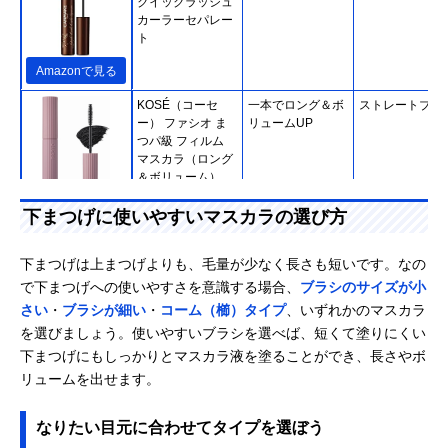
クイックラッシュ
カーラーセパレー
ト
Amazonで見る
KOSÉ（コーセ
一本でロング＆ボ
ストレートブラ
ー） ファシオ ま
リュームUP
つパ級 フィルム
マスカラ（ロング
＆ボリューム）
Amazonで見る
下まつげに使いやすいマスカラの選び方
D-UP（ディーア
下まつげをとにか
極細スクリュー
Amazonで見る
ップ） ディーアッ
く伸ばしたい人必
ラシ
下まつげは上まつげよりも、毛量が少なく長さも短いです。なの
プ ウルトラファイ
見！
で下まつげへの使いやすさを意識する場合、
ブラシのサイズが小
バーマスカラ
さい
・
ブラシが細い
・
コーム（櫛）タイプ
、いずれかのマスカラ
キスミー フェルム
ダークブルーで澄
細型カーブブラ
Amazonで見る
を選びましょう。使いやすいブラシを選べば、短くて塗りにくい
（KISSME
んだ目元を演出
下まつげにもしっかりとマスカラ液を塗ることができ、長さやボ
FERME） スタイ
リュームを出せます。
リングマスカラ
02 ダークブルー
なりたい目元に合わせてタイプを選ぼう