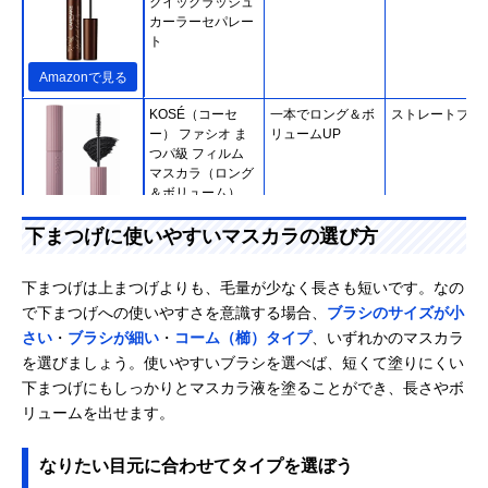
クイックラッシュ
カーラーセパレー
ト
Amazonで見る
KOSÉ（コーセ
一本でロング＆ボ
ストレートブラ
ー） ファシオ ま
リュームUP
つパ級 フィルム
マスカラ（ロング
＆ボリューム）
Amazonで見る
下まつげに使いやすいマスカラの選び方
D-UP（ディーア
下まつげをとにか
極細スクリュー
Amazonで見る
ップ） ディーアッ
く伸ばしたい人必
ラシ
下まつげは上まつげよりも、毛量が少なく長さも短いです。なの
プ ウルトラファイ
見！
で下まつげへの使いやすさを意識する場合、
ブラシのサイズが小
バーマスカラ
さい
・
ブラシが細い
・
コーム（櫛）タイプ
、いずれかのマスカラ
キスミー フェルム
ダークブルーで澄
細型カーブブラ
Amazonで見る
を選びましょう。使いやすいブラシを選べば、短くて塗りにくい
（KISSME
んだ目元を演出
下まつげにもしっかりとマスカラ液を塗ることができ、長さやボ
FERME） スタイ
リュームを出せます。
リングマスカラ
02 ダークブルー
なりたい目元に合わせてタイプを選ぼう