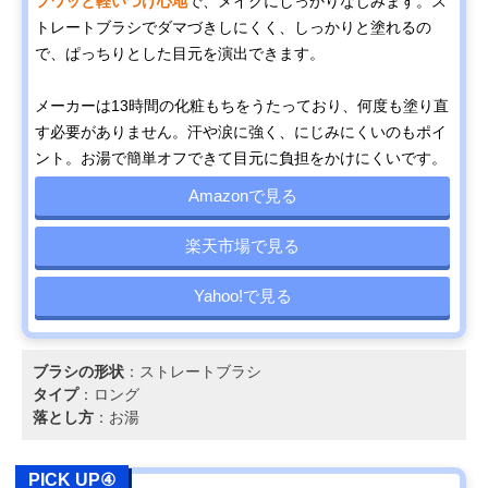
フワッと軽いつけ心地
で、メイクにしっかりなじみます。ス
トレートブラシでダマづきしにくく、しっかりと塗れるの
で、ぱっちりとした目元を演出できます。
メーカーは13時間の化粧もちをうたっており、何度も塗り直
す必要がありません。汗や涙に強く、にじみにくいのもポイ
ント。お湯で簡単オフできて目元に負担をかけにくいです。
Amazonで見る
楽天市場で見る
Yahoo!で見る
ブラシの形状
：ストレートブラシ
タイプ
：ロング
落とし方
：お湯
PICK UP④