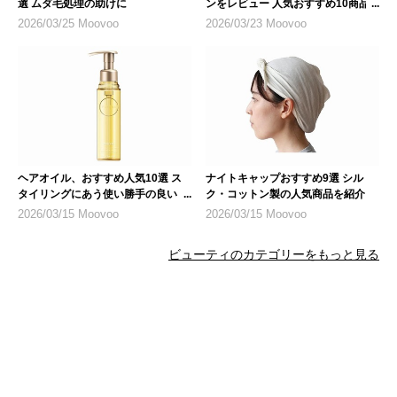
選 ムダ毛処理の助けに
ンをレビュー 人気おすすめ10商品
も紹介
2026/03/25 Moovoo
2026/03/23 Moovoo
ヘアオイル、おすすめ人気10選 ス
ナイトキャップおすすめ9選 シル
タイリングにあう使い勝手の良いも
ク・コットン製の人気商品を紹介
のを
2026/03/15 Moovoo
2026/03/15 Moovoo
ビューティのカテゴリーをもっと見る