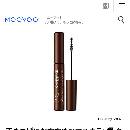
［ムーブー］
モノ選びに、もっと納得を。
Photo by Amazon