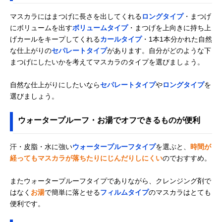
マスカラにはまつげに長さを出してくれる
ロングタイプ
・まつげ
にボリュームを出す
ボリュームタイプ
・まつげを上向きに持ち上
げカールをキープしてくれる
カールタイプ
・1本1本分かれた自然
な仕上がりの
セパレートタイプ
があります。自分がどのような下
まつげにしたいかを考えてマスカラのタイプを選びましょう。
自然な仕上がりにしたいなら
セパレートタイプ
や
ロングタイプ
を
選びましょう。
ウォータープルーフ・お湯でオフできるものが便利
汗・皮脂・水に強い
ウォータープルーフタイプ
を選ぶと、
時間が
経ってもマスカラが落ちたりにじんだりしにくい
のでおすすめ。
またウォータープルーフタイプでありながら、クレンジング剤で
はなく
お湯
で簡単に落とせる
フィルムタイプ
のマスカラはとても
便利です。