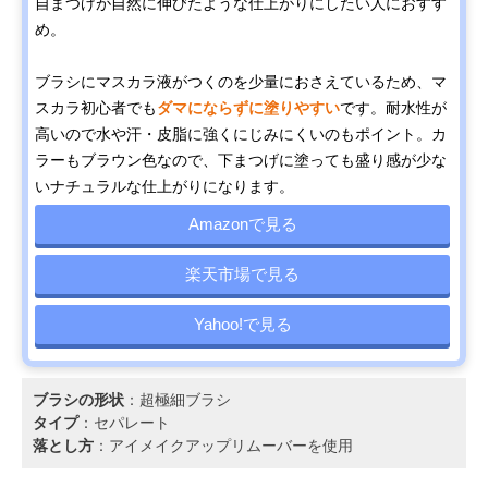
自まつげが自然に伸びたような仕上がりにしたい人におすす
め。
ブラシにマスカラ液がつくのを少量におさえているため、マ
スカラ初心者でも
ダマにならずに塗りやすい
です。耐水性が
高いので水や汗・皮脂に強くにじみにくいのもポイント。カ
ラーもブラウン色なので、下まつげに塗っても盛り感が少な
いナチュラルな仕上がりになります。
Amazonで見る
楽天市場で見る
Yahoo!で見る
ブラシの形状
：超極細ブラシ
タイプ
：セパレート
落とし方
：アイメイクアップリムーバーを使用