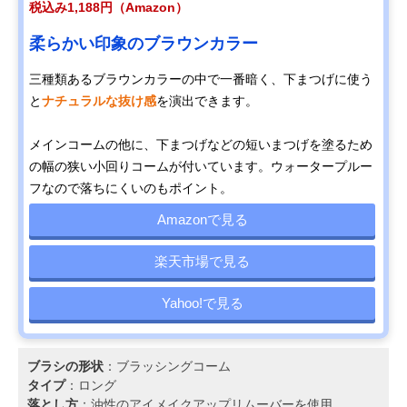
税込み1,188円（Amazon）
柔らかい印象のブラウンカラー
三種類あるブラウンカラーの中で一番暗く、下まつげに使う
と
ナチュラルな抜け感
を演出できます。
メインコームの他に、下まつげなどの短いまつげを塗るため
の幅の狭い小回りコームが付いています。ウォータープルー
フなので落ちにくいのもポイント。
Amazonで見る
楽天市場で見る
Yahoo!で見る
ブラシの形状
：ブラッシングコーム
タイプ
：ロング
落とし方
：油性のアイメイクアップリムーバーを使用