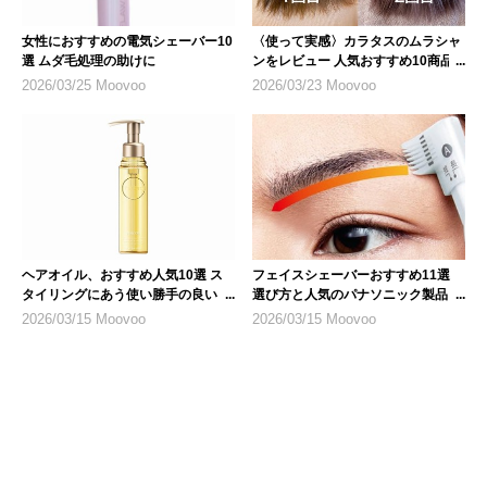
女性におすすめの電気シェーバー10
〈使って実感〉カラタスのムラシャ
選 ムダ毛処理の助けに
ンをレビュー 人気おすすめ10商品
も紹介
2026/03/25 Moovoo
2026/03/23 Moovoo
ヘアオイル、おすすめ人気10選 ス
フェイスシェーバーおすすめ11選
タイリングにあう使い勝手の良いも
選び方と人気のパナソニック製品も
のを
登場
2026/03/15 Moovoo
2026/03/15 Moovoo