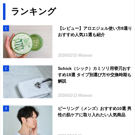
ランキング
【レビュー】アロエジェル使い方8通り
1
おすすめ人気11選も紹介
2026/02/15 Moovoo
Schick（シック）カミソリ用替刃おす
2
すめ18選 タイプ別選び方や交換時期も
解説
2026/02/13 Moovoo
ピーリング（メンズ）おすすめ10選 男
3
性の肌ケアに取り入れたい人気商品