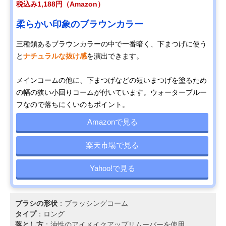
税込み1,188円（Amazon）
柔らかい印象のブラウンカラー
三種類あるブラウンカラーの中で一番暗く、下まつげに使う
と
ナチュラルな抜け感
を演出できます。
メインコームの他に、下まつげなどの短いまつげを塗るため
の幅の狭い小回りコームが付いています。ウォータープルー
フなので落ちにくいのもポイント。
Amazonで見る
楽天市場で見る
Yahoo!で見る
ブラシの形状
：ブラッシングコーム
タイプ
：ロング
落とし方
：油性のアイメイクアップリムーバーを使用