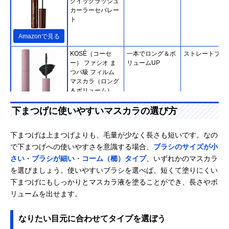
クイックラッシュ
カーラーセパレー
ト
Amazonで見る
KOSÉ（コーセ
一本でロング＆ボ
ストレートブラ
ー） ファシオ ま
リュームUP
つパ級 フィルム
マスカラ（ロング
＆ボリューム）
Amazonで見る
下まつげに使いやすいマスカラの選び方
D-UP（ディーア
下まつげをとにか
極細スクリュー
Amazonで見る
ップ） ディーアッ
く伸ばしたい人必
ラシ
下まつげは上まつげよりも、毛量が少なく長さも短いです。なの
プ ウルトラファイ
見！
で下まつげへの使いやすさを意識する場合、
ブラシのサイズが小
バーマスカラ
さい
・
ブラシが細い
・
コーム（櫛）タイプ
、いずれかのマスカラ
キスミー フェルム
ダークブルーで澄
細型カーブブラ
Amazonで見る
を選びましょう。使いやすいブラシを選べば、短くて塗りにくい
（KISSME
んだ目元を演出
下まつげにもしっかりとマスカラ液を塗ることができ、長さやボ
FERME） スタイ
リュームを出せます。
リングマスカラ
02 ダークブルー
なりたい目元に合わせてタイプを選ぼう