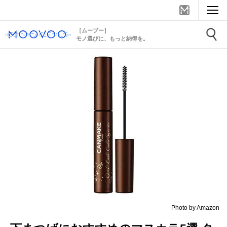
［ムーブー］
モノ選びに、もっと納得を。
Photo by Amazon