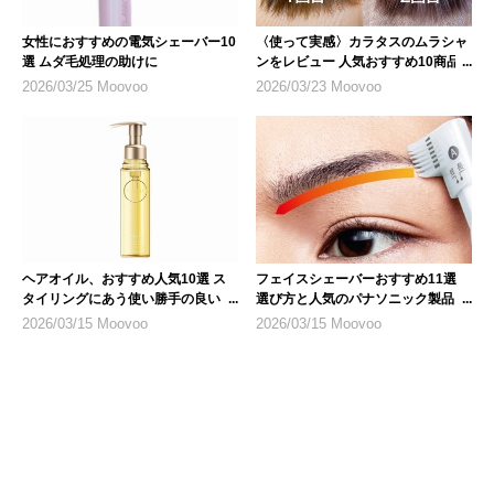
女性におすすめの電気シェーバー10
〈使って実感〉カラタスのムラシャ
選 ムダ毛処理の助けに
ンをレビュー 人気おすすめ10商品
も紹介
2026/03/25 Moovoo
2026/03/23 Moovoo
ヘアオイル、おすすめ人気10選 ス
フェイスシェーバーおすすめ11選
タイリングにあう使い勝手の良いも
選び方と人気のパナソニック製品も
のを
登場
2026/03/15 Moovoo
2026/03/15 Moovoo