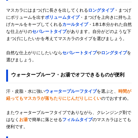
マスカラにはまつげに長さを出してくれる
ロングタイプ
・まつげ
にボリュームを出す
ボリュームタイプ
・まつげを上向きに持ち上
げカールをキープしてくれる
カールタイプ
・1本1本分かれた自然
な仕上がりの
セパレートタイプ
があります。自分がどのような下
まつげにしたいかを考えてマスカラのタイプを選びましょう。
自然な仕上がりにしたいなら
セパレートタイプ
や
ロングタイプ
を
選びましょう。
ウォータープルーフ・お湯でオフできるものが便利
汗・皮脂・水に強い
ウォータープルーフタイプ
を選ぶと、
時間が
経ってもマスカラが落ちたりにじんだりしにくい
のでおすすめ。
またウォータープルーフタイプでありながら、クレンジング剤で
はなく
お湯
で簡単に落とせる
フィルムタイプ
のマスカラはとても
便利です。