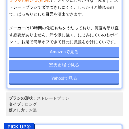
フワッと軽いつけ心地
で、メイクにしっかりなじみます。ス
トレートブラシでダマづきしにくく、しっかりと塗れるの
で、ぱっちりとした目元を演出できます。
メーカーは13時間の化粧もちをうたっており、何度も塗り直
す必要がありません。汗や涙に強く、にじみにくいのもポイ
ント。お湯で簡単オフできて目元に負担をかけにくいです。
Amazonで見る
楽天市場で見る
Yahoo!で見る
ブラシの形状
：ストレートブラシ
タイプ
：ロング
落とし方
：お湯
PICK UP④