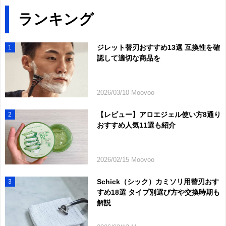
ランキング
ジレット替刃おすすめ13選 互換性を確
1
認して適切な商品を
2026/03/10 Moovoo
【レビュー】アロエジェル使い方8通り
2
おすすめ人気11選も紹介
2026/02/15 Moovoo
Schick（シック）カミソリ用替刃おす
3
すめ18選 タイプ別選び方や交換時期も
解説