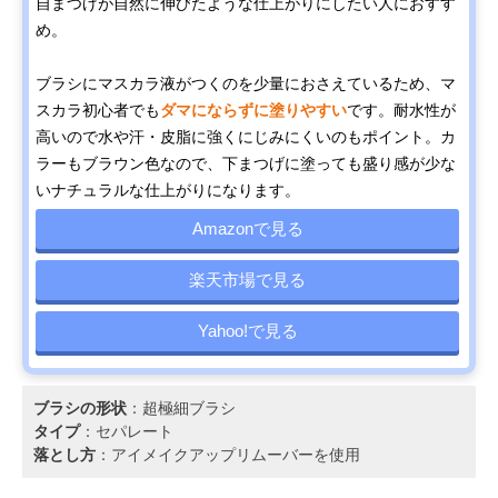
自まつげが自然に伸びたような仕上がりにしたい人におすす
め。
ブラシにマスカラ液がつくのを少量におさえているため、マ
スカラ初心者でも
ダマにならずに塗りやすい
です。耐水性が
高いので水や汗・皮脂に強くにじみにくいのもポイント。カ
ラーもブラウン色なので、下まつげに塗っても盛り感が少な
いナチュラルな仕上がりになります。
Amazonで見る
楽天市場で見る
Yahoo!で見る
ブラシの形状
：超極細ブラシ
タイプ
：セパレート
落とし方
：アイメイクアップリムーバーを使用