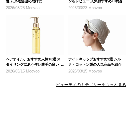
選 ムダ毛処理の助けに
ンをレビュー 人気おすすめ10商品
も紹介
2026/03/25 Moovoo
2026/03/23 Moovoo
ヘアオイル、おすすめ人気10選 ス
ナイトキャップおすすめ9選 シル
タイリングにあう使い勝手の良いも
ク・コットン製の人気商品を紹介
のを
2026/03/15 Moovoo
2026/03/15 Moovoo
ビューティのカテゴリーをもっと見る