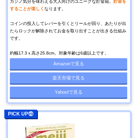
カジノ気分を味わえる大人向けのユニークな貯金箱。
貯金を
することが楽しく
なります。
コインの投入してレバーを引くとリールが回り、あたりが出
たらロックが解除されてお金を取り出すことが出きる仕組み
です。
約幅17.3ｘ高さ25.8cm。対象年齢は6歳以上です。
Amazonで見る
楽天市場で見る
Yahoo!で見る
PICK UP⑫