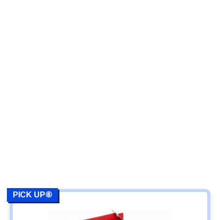
PICK UP⑥