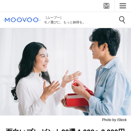
［ムーブー］
モノ選びに、もっと納得を。
Photo by iStock