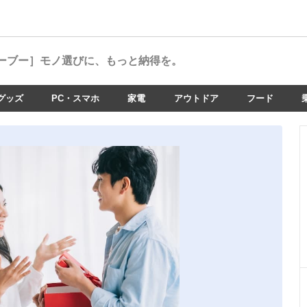
ーブー］
モノ選びに、もっと納得を。
グッズ
PC・スマホ
家電
アウトドア
フード