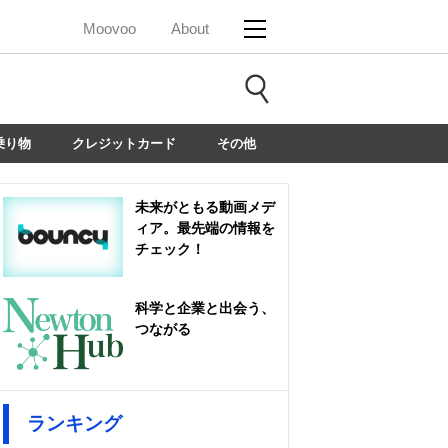
Moovoo
About
乗り物
クレジットカード
その他
未来がともる動画メデ
ィア。最先端の情報を
チェック！
科学と企業と出会う、
つながる
ランキング