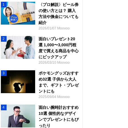
〈プロ解説〉ビール券
1
の使い方とは？ 購入
方法や換金についても
紹介
2026/01/07 Moovoo
面白いプレゼント20
2
選 1,000〜3,000円程
度で買える商品を中心
にピックアップ
2026/03/10 Moovoo
ポケモングッズおすす
3
め32選 子供から大人
まで、ギフト・プレゼ
ントにも
2025/09/04 Moovoo
面白い腕時計おすすめ
4
10選 個性的なデザイ
ンでプレゼントにもぴ
ったり