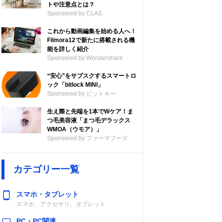
トや注意点とは？
Sponsored by CLAS
これから動画編集を始める人へ！
Filmora12で新たに搭載される機
能を詳しく紹介
Sponsored by Wondershare
“安心”をサブスクするスマートロ
ック「bitlock MINI」
Sponsored by ビットキー
生え際と先端を1本でWケア！ま
つ毛美容液「まつ毛デラックス
WMOA（ウモア）」
Sponsored by ファーマフーズ
カテゴリー一覧
スマホ・タブレット
スマホ、アクセサリ、タブレット
PC・PC関連