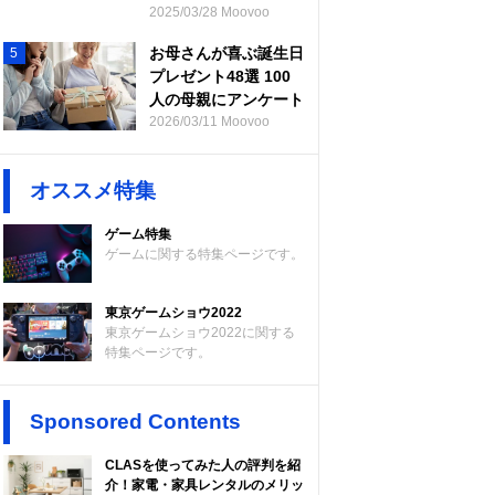
2025/03/28 Moovoo
お母さんが喜ぶ誕生日
5
プレゼント48選 100
人の母親にアンケート
2026/03/11 Moovoo
オススメ特集
ゲーム特集
ゲームに関する特集ページです。
東京ゲームショウ2022
東京ゲームショウ2022に関する
特集ページです。
Sponsored Contents
CLASを使ってみた人の評判を紹
介！家電・家具レンタルのメリッ