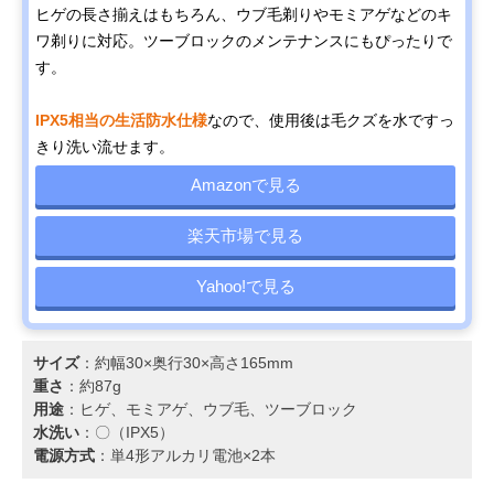
ヒゲの長さ揃えはもちろん、ウブ毛剃りやモミアゲなどのキ
ワ剃りに対応。ツーブロックのメンテナンスにもぴったりで
す。
IPX5相当の生活防水仕様
なので、使用後は毛クズを水ですっ
きり洗い流せます。
Amazonで見る
楽天市場で見る
Yahoo!で見る
サイズ
：約幅30×奥行30×高さ165mm
重さ
：約87g
用途
：ヒゲ、モミアゲ、ウブ毛、ツーブロック
水洗い
：〇（IPX5）
電源方式
：単4形アルカリ電池×2本