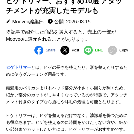
ヒゲトリマー、おすすめ10選 アタッ
チメントが充実したモデルも
Moovoo編集部
公開: 2026-03-15
※記事で紹介した商品を購入すると、売上の一部が
Moovooに還元されることがあります。
Share
Post
LINE
Copy
ヒゲトリマー
とは、ヒゲの長さを整えたり、形を整えたりするた
めに使うグルーミング用品です。
頭髪用のバリカンよりもヘッド部分が小さく小回りが利くため、
細かい部分のカットがしやすくなっているのが特徴で、アタッチ
メント付きのタイプなら眉毛や耳毛の処理も可能となります。
ヒゲトリマーは、
ヒゲを整えるだけでなく、清潔感を保つために
も役立ち
ます。ヒゲを整えるのに時間をかけたくない方や、細か
い部分までカットしたい方には、ヒゲトリマーがおすすめです。