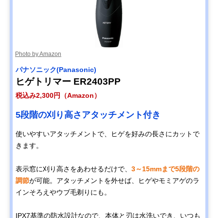
Philips(フィリッ
ヒゲもヘアーも自
幅45.5×奥行46
Amazonで見る
プス) ヒゲトリマ
在にスタイリング
さ194mm
ー 5000シリーズ
BT5511/60
パナソニック
ヒゲを細部までデ
幅30×奥行45×
Amazonで見る
(Panasonic) ヒゲ
ザインしやすいI字
さ205mm
Photo by Amazon
トリマー ER-
型ブレード
GD60
パナソニック(Panasonic)
ヒゲトリマー ER2403PP
コイズミ(Koizumi)
持ち運びに便利な
約幅25×奥行28
Amazonで見る
ヒゲ&ノーズケア
キャップ一体型デ
高さ143mm
税込み2,300円（Amazon）
KMC-0641/H
ザイン
貝印(Kai
2つの刃を使い分
記載未確認
5段階の刈り高さアタッチメント付き
Amazonで見る
Corporation) グル
けられるヒゲトリ
ーム マルチトリマ
マー
使いやすいアタッチメントで、ヒゲを好みの長さにカットで
ー HC3001
きます。
表示窓に刈り高さをあわせるだけで、
3～15mmまで5段階の
調節
が可能。アタッチメントを外せば、ヒゲやモミアゲのラ
インそろえやウブ毛剃りにも。
IPX7基準の防水設計なので、本体と刃は水洗いでき、いつも