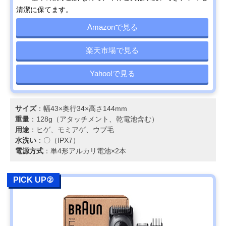
清潔に保てます。
Amazonで見る
楽天市場で見る
Yahoo!で見る
サイズ
：幅43×奥行34×高さ144mm
重量
：128g（アタッチメント、乾電池含む）
用途
：ヒゲ、モミアゲ、ウブ毛
水洗い
：〇（IPX7）
電源方式
：単4形アルカリ電池×2本
PICK UP②