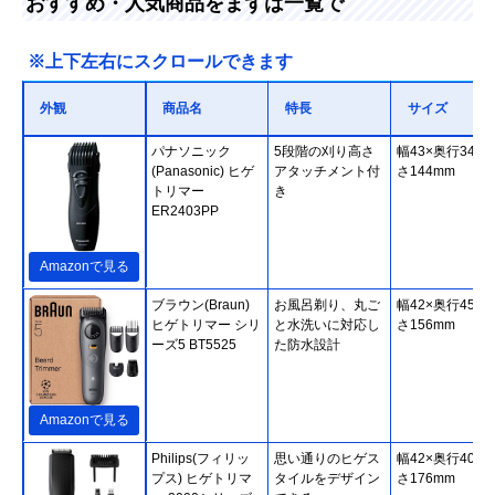
おすすめ・人気商品をまずは一覧で
※上下左右にスクロールできます
外観
商品名
特長
サイズ
パナソニック
5段階の刈り高さ
幅43×奥行34×
(Panasonic) ヒゲ
アタッチメント付
さ144mm
トリマー
き
ER2403PP
Amazonで見る
ブラウン(Braun)
お風呂剃り、丸ご
幅42×奥行45×
ヒゲトリマー シリ
と水洗いに対応し
さ156mm
ーズ5 BT5525
た防水設計
Amazonで見る
Philips(フィリッ
思い通りのヒゲス
幅42×奥行40×
プス) ヒゲトリマ
タイルをデザイン
さ176mm