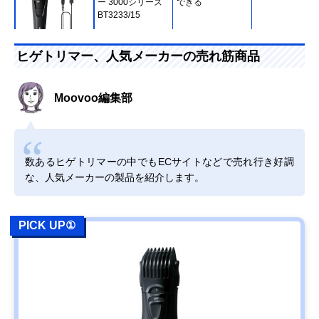
ー 3000シリーズ
できる
BT3233/15
Amazonで見る
ヒゲトリマー、人気メーカーの売れ筋商品
パナソニック
お風呂でウェット
幅48×奥行45×
(Panasonic) リニ
トリミングが可能
さ179mm
Moovoo編集部
アヒゲトリマー
ER-SB60
Amazonで見る
数あるヒゲトリマーの中でもECサイトなどで売れ行き好調
ロゼンスター
水洗いができて清
約幅30×奥行30
な、人気メーカーの製品を紹介します。
(LOZENSTAR) 水
潔に使える乾電池
高さ165mm
洗いヒゲトリマー
式
GT-672
PICK UP①
Amazonで見る
ブラウン(Braun)
ヒゲの濃さを自動
幅47×奥行45×
Amazonで見る
ヒゲトリマー シリ
で読み取る人工知
さ170mm
ーズ9 BT9560
能搭載