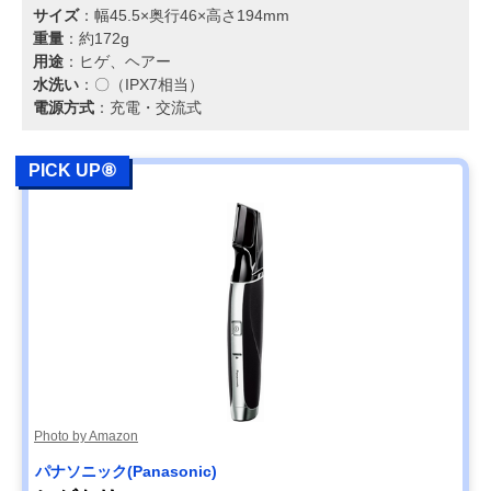
サイズ
：幅45.5×奥行46×高さ194mm
重量
：約172g
用途
：ヒゲ、ヘアー
水洗い
：〇（IPX7相当）
電源方式
：充電・交流式
PICK UP⑧
Photo by Amazon
パナソニック(Panasonic)