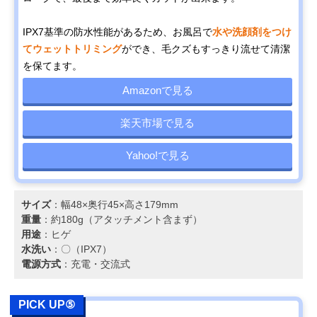
IPX7基準の防水性能があるため、お風呂で
水や洗顔剤をつけ
てウェットトリミング
ができ、毛クズもすっきり流せて清潔
を保てます。
Amazonで見る
楽天市場で見る
Yahoo!で見る
サイズ
：幅48×奥行45×高さ179mm
重量
：約180g（アタッチメント含まず）
用途
：ヒゲ
水洗い
：〇（IPX7）
電源方式
：充電・交流式
PICK UP⑤