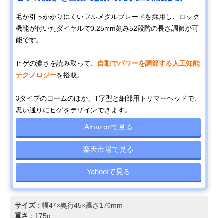
毛が引っかかりにくいフルメタルブレードを採用し、ロック
機能が付いたダイヤルで0.25mm刻み52段階の長さ調節が可
能です。
ヒゲの濃さを読み取って、
自動でパワーを調節する人工知能
テクノロジー
を搭載。
3タイプのコームのほか、T字型と細部用トリマーヘッドで、
思い通りにヒゲをデザインできます。
Amazonで見る
楽天市場で見る
Yahoo!で見る
サイズ
：幅47×奥行45×高さ170mm
重さ
：175g