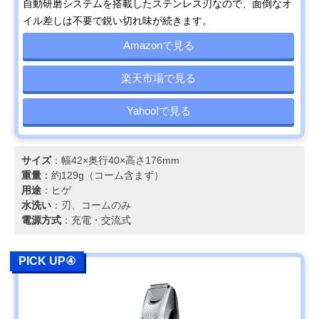
自動研磨システムを搭載したステンレス刃なので、面倒なオ
イル差しは不要で鋭い切れ味が続きます。
Amazonで見る
楽天市場で見る
Yahoo!で見る
サイズ
：幅42×奥行40×高さ176mm
重量
：約129g（コーム含まず）
用途
：ヒゲ
水洗い
：刃、コームのみ
電源方式
：充電・交流式
PICK UP④