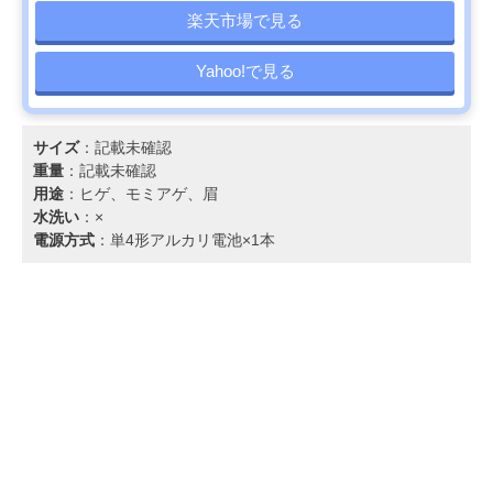
楽天市場で見る
Yahoo!で見る
サイズ
：記載未確認
重量
：記載未確認
用途
：ヒゲ、モミアゲ、眉
水洗い
：×
電源方式
：単4形アルカリ電池×1本