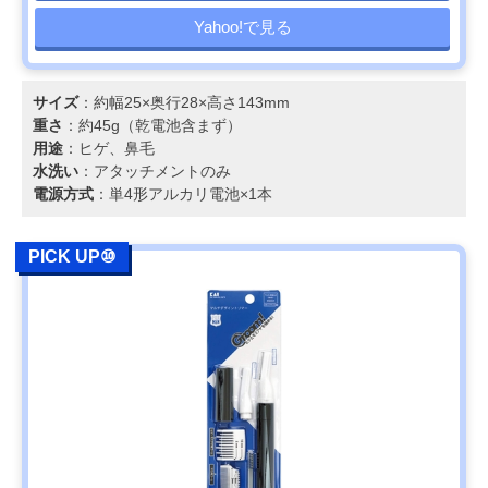
Yahoo!で見る
サイズ
：約幅25×奥行28×高さ143mm
重さ
：約45g（乾電池含まず）
用途
：ヒゲ、鼻毛
水洗い
：アタッチメントのみ
電源方式
：単4形アルカリ電池×1本
PICK UP⑩