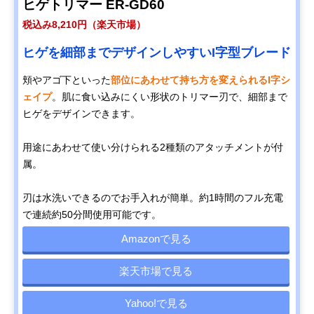
ヒゲトリマー ER-GD60
税込み8,210円（楽天市場）
ヒゲを細部までデザインしやすいI字型ブレード
頬やアゴ下といった
部位にあわせて持ち方を変えられるI字シ
ェイプ
。肌に食い込みにくい形状のトリマー刃で、細部まで
ヒゲをデザインできます。
用途にあわせて使い分けられる2種類のアタッチメントが付
属。
刃は水洗いできるのでお手入れが簡単。約1時間のフル充電
で連続約50分間使用可能です。
Amazonで見る
楽天市場で見る
Yahoo!で見る