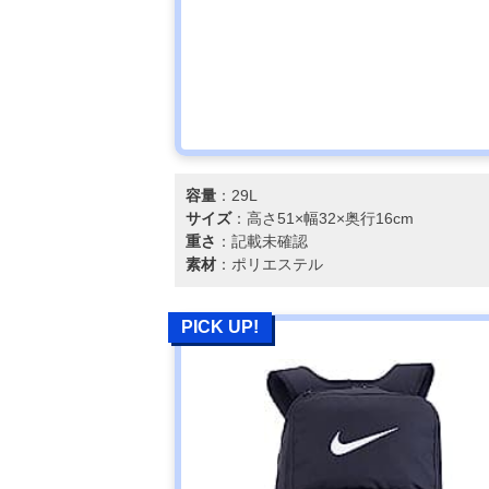
容量
：29L
サイズ
：高さ51×幅32×奥行16cm
重さ
：記載未確認
素材
：ポリエステル
PICK UP!