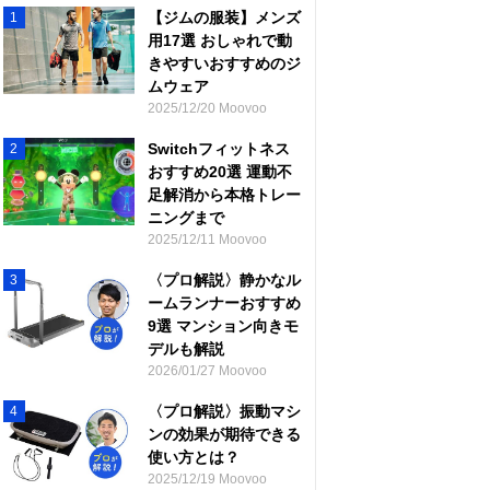
【ジムの服装】メンズ
1
用17選 おしゃれで動
きやすいおすすめのジ
ムウェア
2025/12/20 Moovoo
Switchフィットネス
2
おすすめ20選 運動不
足解消から本格トレー
ニングまで
2025/12/11 Moovoo
〈プロ解説〉静かなル
3
ームランナーおすすめ
9選 マンション向きモ
デルも解説
2026/01/27 Moovoo
〈プロ解説〉振動マシ
4
ンの効果が期待できる
使い方とは？
2025/12/19 Moovoo