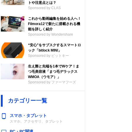
トや注意点とは？
Sponsored by CLAS
これから動画編集を始める人へ！
Filmora12で新たに搭載される機
能を詳しく紹介
Sponsored by Wondershare
“安心”をサブスクするスマートロ
ック「bitlock MINI」
Sponsored by ビットキー
生え際と先端を1本でWケア！ま
つ毛美容液「まつ毛デラックス
WMOA（ウモア）」
Sponsored by ファーマフーズ
カテゴリー一覧
スマホ・タブレット
スマホ、アクセサリ、タブレット
PC・PC関連