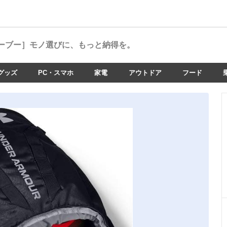
ーブー］
モノ選びに、もっと納得を。
グッズ
PC・スマホ
家電
アウトドア
フード