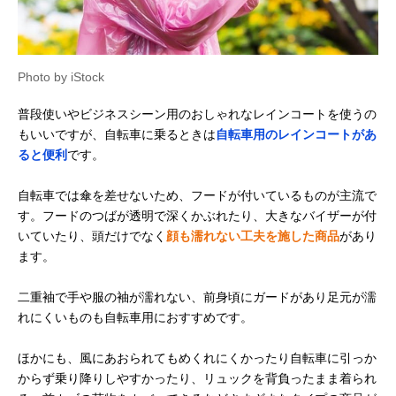
Photo by iStock
普段使いやビジネスシーン用のおしゃれなレインコートを使うの
もいいですが、自転車に乗るときは
自転車用のレインコートがあ
ると便利
です。
自転車では傘を差せないため、フードが付いているものが主流で
す。フードのつばが透明で深くかぶれたり、大きなバイザーが付
いていたり、頭だけでなく
顔も濡れない工夫を施した商品
があり
ます。
二重袖で手や服の袖が濡れない、前身頃にガードがあり足元が濡
れにくいものも自転車用におすすめです。
ほかにも、風にあおられてもめくれにくかったり自転車に引っか
からず乗り降りしやすかったり、リュックを背負ったまま着られ