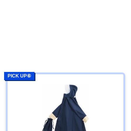
PICK UP⑥