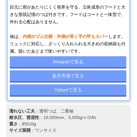
目元に雨があたりにくく視界を守る、立体成形のフードと大
きな形状記憶のつば付きです。フードはコートと一体型で、
外れる心配はありません。
袖は、
内側がゴム仕様・外側が長く手の甲もカバー
します。
リュックに対応し、ざっくり入れられる大きめの収納袋も付
属。脱いだあとまで使いやすいです。
Amazonで見る
楽天市場で見る
Yahoo!で見る
濡れない工夫
：透明つば、二重袖
耐水圧、透湿性
：10,000mm、5,000g/㎡/24h
重さ
：約510g
サイズ展開
：ワンサイズ