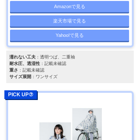
Amazonで見る
楽天市場で見る
Yahoo!で見る
濡れない工夫
：透明つば、二重袖
耐水圧、透湿性
：記載未確認
重さ
：記載未確認
サイズ展開
：ワンサイズ
PICK UP⑦