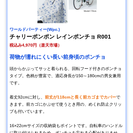
ワールドパーティー(Wpc.)
チャリーポンポン レインポンチョ R001
税込み4,970円（楽天市場）
荷物が濡れにくい長い前身頃のポンチョ
頭からかぶってサッと着られる、回転フード付きのポンチョ
タイプ。色柄が豊富で、適応身長が150～180cmの男女兼用
です。
着丈92cmに対し、
前丈が118cmと長く前カゴまでカバー
で
きます。前カゴにかぶせて使うとき用の、めくれ防止クリッ
プも付いています。
16×22cmサイズの収納袋もポイントです。自転車のハンドル
に取り付けられるため、ポンチョを忘れる心配がありませ