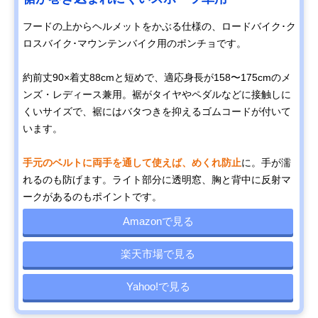
フードの上からヘルメットをかぶる仕様の、ロードバイク･ク
ロスバイク･マウンテンバイク用のポンチョです。
約前丈90×着丈88cmと短めで、適応身長が158〜175cmのメ
ンズ・レディース兼用。裾がタイヤやペダルなどに接触しに
くいサイズで、裾にはバタつきを抑えるゴムコードが付いて
います。
手元のベルトに両手を通して使えば、めくれ防止
に。手が濡
れるのも防げます。ライト部分に透明窓、胸と背中に反射マ
ークがあるのもポイントです。
Amazonで見る
楽天市場で見る
Yahoo!で見る