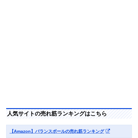
エレコム
おしゃれで耐久性
約直径
(ELECOM) バラン
に優れたアイテム
65cm（1.278k
スボール/65cm
HCF-BB65
Amazonで見る
Gymnic クラッシ
しっかりした肌触
直径
Amazonで見る
ック ギムニク55
りで本格的なエク
55cm（850g）
95.55
ササイズにも
タニタ(Tanita) タ
健康運動指導士が
約直径65cm（
Amazonで見る
ニタサイズ ジムボ
監修した運動メニ
1.2kg）
ール TS-962
ュー付き
IRONMAN
手軽にトレーニン
約直径20cm（
Amazonで見る
CLUB(鉄人倶楽
グできるミニサイ
190g）
部) ヨガボール ミ
ズ
ニ IMC-74
人気サイトの売れ筋ランキングはこちら
HATAS ソフトバ
ジムに持って行く
約直径20cm（
Amazonで見る
ランスボール DB
ときにもおすすめ
98g）
HATACHI ジムボ
低重心設計でブレ
約直径55cm（
Amazonで見る
【Amazon】バランスボールの売れ筋ランキング
ールステイプラス
ずにエクササイズ
900g）