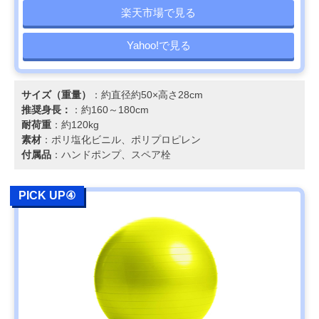
楽天市場で見る
Yahoo!で見る
サイズ（重量）
：約直径約50×高さ28cm
推奨身長：
：約160～180cm
耐荷重
：約120kg
素材
：ポリ塩化ビニル、ポリプロピレン
付属品
：ハンドポンプ、スペア栓
PICK UP④