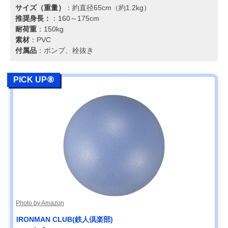
サイズ（重量）
：約直径65cm（約1.2kg）
推奨身長：
：160～175cm
耐荷重
：150kg
素材
：PVC
付属品
：ポンプ、栓抜き
PICK UP⑧
Photo by Amazon
IRONMAN CLUB(鉄人倶楽部)