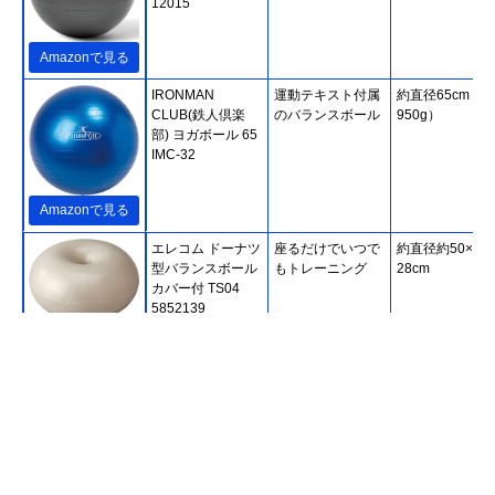
12015
Amazonで見る
IRONMAN
運動テキスト付属
約直径65cm（
CLUB(鉄人倶楽
のバランスボール
950g）
部) ヨガボール 65
IMC-32
Amazonで見る
エレコム ドーナツ
座るだけでいつで
約直径約50×高
型バランスボール
もトレーニング
28cm
カバー付 TS04
5852139
Amazonで見る
La-VIE(ラヴィ) バ
写真付きのトレー
約65cm（約1k
ランスボール
ニングガイドが便
65cm 3B
利
Amazonで見る