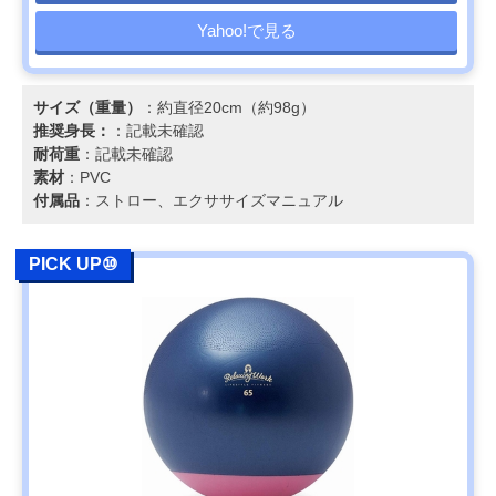
Yahoo!で見る
サイズ（重量）
：約直径20cm（約98g）
推奨身長：
：記載未確認
耐荷重
：記載未確認
素材
：PVC
付属品
：ストロー、エクササイズマニュアル
PICK UP⑩