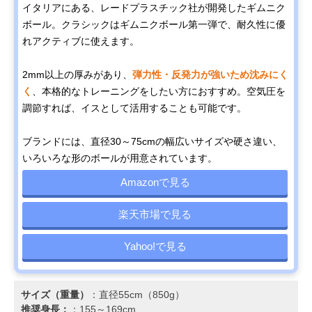
イタリアにある、レードプラスチック社が開発したギムニク
ボール。クラシックはギムニクボール第一弾で、耐久性に優
れアクティブに使えます。
2mm以上の厚みがあり、
弾力性・反発力が強いため沈みにく
く
、本格的なトレーニングをしたい方におすすめ。空気圧を
調節すれば、イスとして活用することも可能です。
ブランドには、直径30～75cmの幅広いサイズや硬さ違い、
いろいろな形のボールが用意されています。
Amazonで見る
楽天市場で見る
Yahoo!で見る
サイズ（重量）
：直径55cm（850g）
推奨身長：
：155～169cm