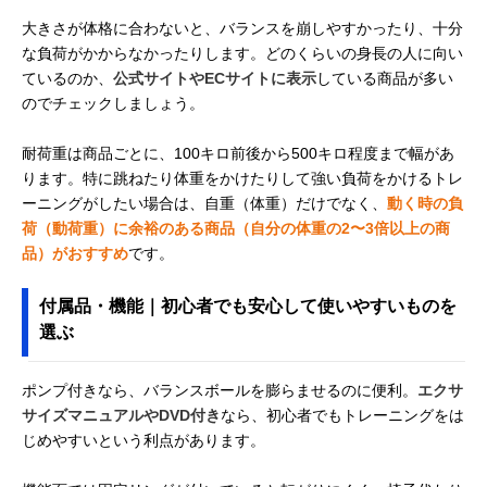
大きさが体格に合わないと、バランスを崩しやすかったり、十分
な負荷がかからなかったりします。どのくらいの身長の人に向い
ているのか、
公式サイトやECサイトに表示
している商品が多い
のでチェックしましょう。
耐荷重は商品ごとに、100キロ前後から500キロ程度まで幅があ
ります。特に跳ねたり体重をかけたりして強い負荷をかけるトレ
ーニングがしたい場合は、自重（体重）だけでなく、
動く時の負
荷（動荷重）に余裕のある商品（自分の体重の2〜3倍以上の商
品）がおすすめ
です。
付属品・機能｜初心者でも安心して使いやすいものを
選ぶ
ポンプ付きなら、バランスボールを膨らませるのに便利。
エクサ
サイズマニュアルやDVD付き
なら、初心者でもトレーニングをは
じめやすいという利点があります。