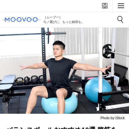
［ムーブー］
モノ選びに、もっと納得を。
Photo by iStock