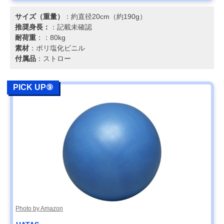
サイズ（重量）
：約直径20cm（約190g）
推奨身長：
：記載未確認
耐荷重
：：80kg
素材
：ポリ塩化ビニル
付属品
：ストロー
PICK UP⑨
Photo by Amazon