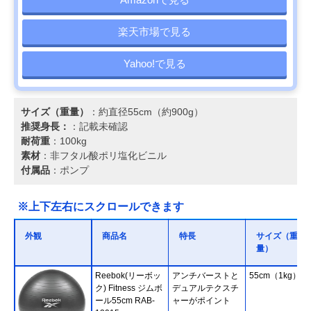
楽天市場で見る
Yahoo!で見る
サイズ（重量）
：約直径55cm（約900g）
推奨身長：
：記載未確認
耐荷重
：100kg
素材
：非フタル酸ポリ塩化ビニル
付属品
：ポンプ
※上下左右にスクロールできます
外観
商品名
特長
サイズ（重
量）
Reebok(リーボッ
アンチバーストと
55cm（1kg）
ク) Fitness ジムボ
デュアルテクスチ
ール55cm RAB-
ャーがポイント