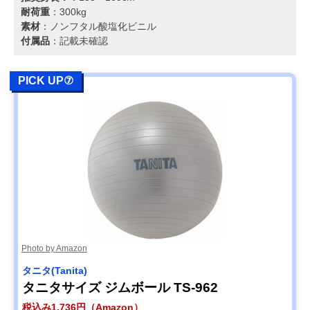
耐荷重
：300kg
素材
：ノンフタル酸塩化ビニル
付属品
：記載未確認
PICK UP⑦
Photo by Amazon
タニタ(Tanita)
タニタサイズ ジムボール TS-962
税込み1,736円（Amazon）