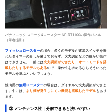
パナソニック スモーク&ロースター NF-RT1100の操作パネル
（筆者撮影）
フィッシュロースター
の場合、多くのモデルが電源スイッチを兼
ねたタイマーのみしか備えておらず、火力調節などの細かい操作
はできません。一部には
火力調節ができたり、オートモードを搭
載したりするモデルもある
ので、操作性を求めるならそういった
モデルを選ぶといいでしょう。
焼肉用の
無煙ロースター
の場合は、ダイヤルで火力調節ができま
す。中には、
より煙が発生しにくい機能を搭載したモデル
もあり
ます。
③ メンテナンス性｜分解できると洗いやすい