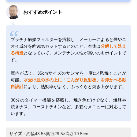
おすすめポイント
プラチナ触媒フィルターを搭載し、メーカーによると煙やニ
オイ成分を約90%カットするとのこと。本体は
分解して洗え
る構造
となっていて、メンテナンス性が高いのもポイントで
す。
庫内が広く、35cmサイズのサンマを一度に4尾焼くことが
可能。
水受け皿の水の上に「こんがり反射板」を浮かべる独
自設計
により、熱効率がよく、ふっくらと焼き上がります。
30分のタイマー機能を搭載し、焼き魚だけでなく、焼豚や
焼きナス、ローストチキンなど、多彩なメニューに対応して
います。
サイズ
：約幅48.5×奥行29.5×高さ19.5cm