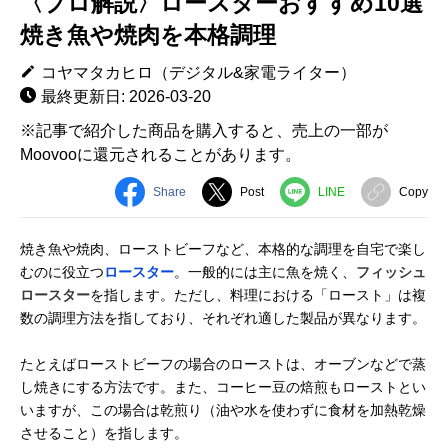
〈プロ解説〉ロースターおすすめ10選
焼き魚や焼肉を本格調理
コヤマタカヒロ（デジタル&家電ライター）
最終更新日: 2026-03-20
※記事で紹介した商品を購入すると、売上の一部が
Moovooに還元されることがあります。
Share
Post
LINE
Copy
焼き魚や焼肉、ローストビーフなど、本格的な調理を自宅で楽し
むのに役立つ
ロースター
。一般的には主に魚を焼く、
フィッシュ
ロースター
を指します。ただし、料理における「ロースト」は複
数の調理方法を指しており、それぞれ適した製品が異なります。
たとえばローストビーフの場合のローストは、オーブンなどで蒸
し焼きにする方法です。また、コーヒー豆の焙煎もローストとい
いますが、この場合は乾煎り（油や水を使わずに食材を加熱乾燥
させること）を指します。