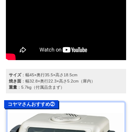
サイズ
：幅45×奥行35.5×高さ18.5cm
焼き面
：幅32.8×奥行22.3×高さ5.2cm（庫内）
重量
：5.7kg（付属品含まず）
コヤマさんおすすめ②