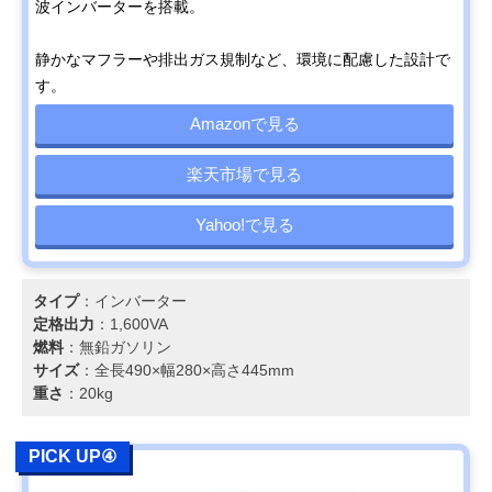
波インバーターを搭載。
静かなマフラーや排出ガス規制など、環境に配慮した設計で
す。
Amazonで見る
楽天市場で見る
Yahoo!で見る
タイプ
：インバーター
定格出力
：1,600VA
燃料
：無鉛ガソリン
サイズ
：全長490×幅280×高さ445mm
重さ
：20kg
PICK UP④