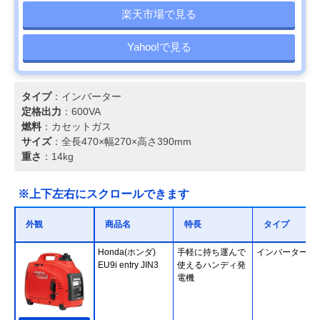
楽天市場で見る
Yahoo!で見る
タイプ
：インバーター
定格出力
：600VA
燃料
：カセットガス
サイズ
：全長470×幅270×高さ390mm
重さ
：14kg
※上下左右にスクロールできます
外観
商品名
特長
タイプ
Honda(ホンダ)
手軽に持ち運んで
インバーター
EU9i entry JIN3
使えるハンディ発
電機