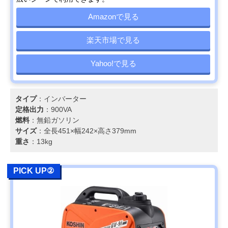
Amazonで見る
楽天市場で見る
Yahoo!で見る
タイプ
：インバーター
定格出力
：900VA
燃料
：無鉛ガソリン
サイズ
：全長451×幅242×高さ379mm
重さ
：13kg
PICK UP②