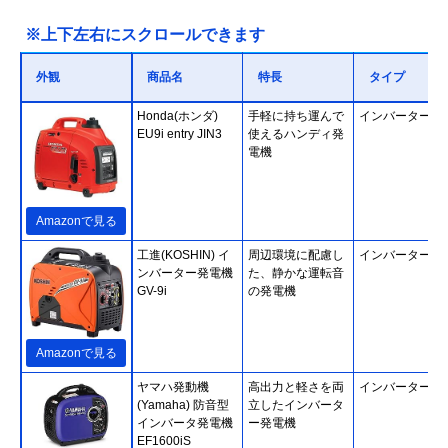
※上下左右にスクロールできます
外観
商品名
特長
タイプ
Honda(ホンダ)
手軽に持ち運んで
インバーター
EU9i entry JIN3
使えるハンディ発
電機
Amazonで見る
工進(KOSHIN) イ
周辺環境に配慮し
インバーター
ンバーター発電機
た、静かな運転音
GV-9i
の発電機
Amazonで見る
ヤマハ発動機
高出力と軽さを両
インバーター
(Yamaha) 防音型
立したインバータ
インバータ発電機
ー発電機
EF1600iS