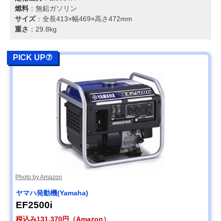
燃料
：無鉛ガソリン
サイズ
：全長413×幅469×高さ472mm
重さ
：29.8kg
PICK UP⑦
Photo by Amazon
ヤマハ発動機(Yamaha)
EF2500i
税込み131,370円（Amazon）