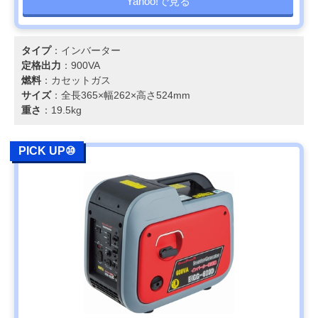
Yahoo!で見る
タイプ
：インバーター
定格出力
：900VA
燃料
：カセットガス
サイズ
：全長365×幅262×高さ524mm
重さ
：19.5kg
PICK UP⑩