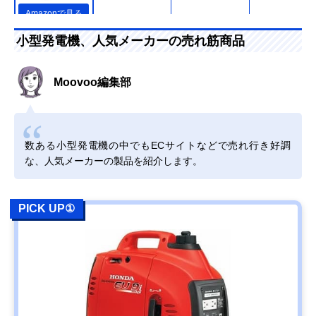
Amazonで見る
Honda(ホンダ)
プロユースに応え
インバーター
小型発電機、人気メーカーの売れ筋商品
EU18i JN
る発電力と優れた
携帯性
Moovoo編集部
Amazonで見る
ヤマビコ産業機械
さまざまなシーン
インバーター
数ある小型発電機の中でもECサイトなどで売れ行き好調
(Yamabiko) イン
で使える優れた機
な、人気メーカーの製品を紹介します。
バータ発電機
動性
IEG1800M-Y
PICK UP①
Amazonで見る
ワキタ MEIHO
高出力ながらコス
インバーター
HPG2300i
パに優れたインバ
ータ発電機
Amazonで見る