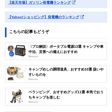
Amazonで見る
【楽天市場】ガソリン発電機ランキング
(Nakatomi) カセッ
したカセットボン
トボンベ式インバ
ベ式
ーター発電機
【Yahoo!ショッピング】発電機のランキング
EIGG-600D
こちらの記事もどうぞ
〈プロ解説〉ポータブル電源13選 キャンプや車
中泊、災害への備えにおすすめ
Moovoo
キャンプめしの調理道具、おすすめ10選 扱いや
すいものを
Moovoo
ベランピング、おすすめグッズ11選 本気でおう
ちキャンプを楽しむ
Moovoo