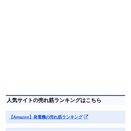
バータ発電機
動性
IEG1800M-Y
Amazonで見る
ワキタ MEIHO
高出力ながらコス
インバーター
HPG2300i
パに優れたインバ
ータ発電機
Amazonで見る
ヤマハ発動機
中小事業所の非常
インバーター
Amazonで見る
(Yamaha)
用電源に適した発
EF2500i
電量
工進(KOSHIN) イ
楽に移動できる大
インバーター
Amazonで見る
ンバーター発電機
型タイヤとハンド
人気サイトの売れ筋ランキングはこちら
GV-29i
ル付き
Honda(ホンダ) エ
取り扱いが容易な
インバーター
Amazonで見る
ネポ EU9iGB
カセットボンベ発
【Amazon】発電機の売れ筋ランキング
電機
ナカトミ
非常時の備えに適
インバーター