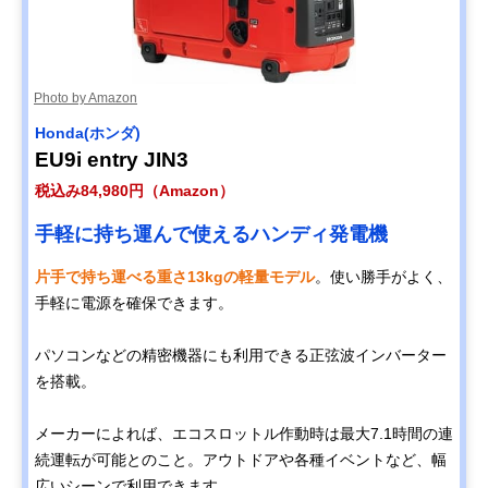
ヤマハ発動機
中小事業所の非常
インバーター
Amazonで見る
(Yamaha)
用電源に適した発
EF2500i
電量
工進(KOSHIN) イ
楽に移動できる大
インバーター
Amazonで見る
Photo by Amazon
ンバーター発電機
型タイヤとハンド
GV-29i
ル付き
Honda(ホンダ)
EU9i entry JIN3
Honda(ホンダ) エ
取り扱いが容易な
インバーター
Amazonで見る
ネポ EU9iGB
カセットボンベ発
税込み84,980円（Amazon）
電機
ナカトミ
非常時の備えに適
インバーター
手軽に持ち運んで使えるハンディ発電機
Amazonで見る
(Nakatomi) カセッ
したカセットボン
トボンベ式インバ
ベ式
片手で持ち運べる重さ13kgの軽量モデル
。使い勝手がよく、
ーター発電機
手軽に電源を確保できます。
EIGG-600D
パソコンなどの精密機器にも利用できる正弦波インバーター
を搭載。
メーカーによれば、エコスロットル作動時は最大7.1時間の連
続運転が可能とのこと。アウトドアや各種イベントなど、幅
広いシーンで利用できます。