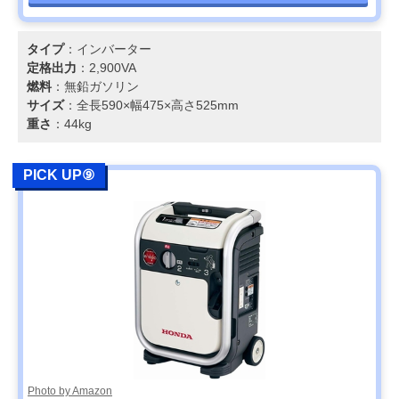
タイプ
：インバーター
定格出力
：2,900VA
燃料
：無鉛ガソリン
サイズ
：全長590×幅475×高さ525mm
重さ
：44kg
PICK UP⑨
Photo by Amazon