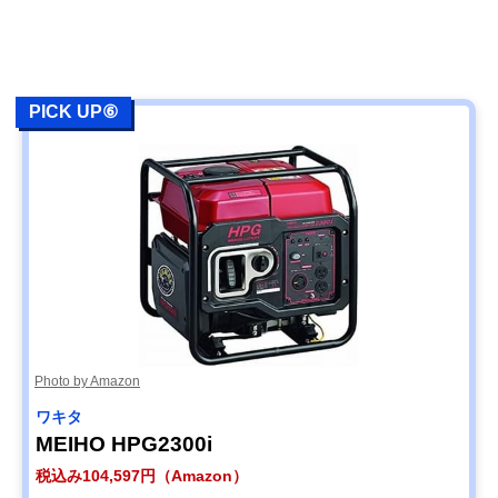
PICK UP⑥
Photo by Amazon
ワキタ
MEIHO HPG2300i
税込み104,597円（Amazon）