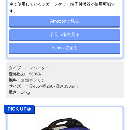
車で使用しているシガーソケット端子付機器が使用可能で
す。
Amazonで見る
楽天市場で見る
Yahoo!で見る
タイプ
：インバーター
定格出力
：900VA
燃料
：無鉛ガソリン
サイズ
：全長455×幅260×高さ398mm
重さ
：14kg
PICK UP③