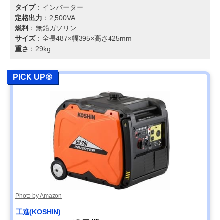
タイプ
：インバーター
定格出力
：2,500VA
燃料
：無鉛ガソリン
サイズ
：全長487×幅395×高さ425mm
重さ
：29kg
PICK UP⑧
Photo by Amazon
工進(KOSHIN)