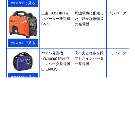
Amazonで見る
工進(KOSHIN) イ
周辺環境に配慮し
インバーター
ンバーター発電機
た、静かな運転音
GV-9i
の発電機
Amazonで見る
ヤマハ発動機
高出力と軽さを両
インバーター
(Yamaha) 防音型
立したインバータ
インバータ発電機
ー発電機
EF1600iS
Amazonで見る
Honda(ホンダ)
プロユースに応え
インバーター
EU18i JN
る発電力と優れた
携帯性
Amazonで見る
ヤマビコ産業機械
さまざまなシーン
インバーター
(Yamabiko) イン
で使える優れた機