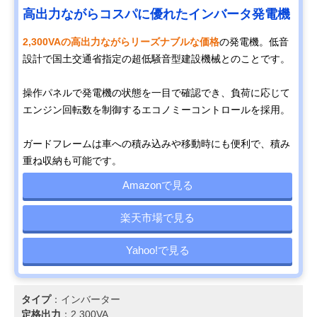
高出力ながらコスパに優れたインバータ発電機
2,300VAの高出力ながらリーズナブルな価格
の発電機。低音
設計で国土交通省指定の超低騒音型建設機械とのことです。
操作パネルで発電機の状態を一目で確認でき、負荷に応じて
エンジン回転数を制御するエコノミーコントロールを採用。
ガードフレームは車への積み込みや移動時にも便利で、積み
重ね収納も可能です。
Amazonで見る
楽天市場で見る
Yahoo!で見る
タイプ
：インバーター
定格出力
：2,300VA