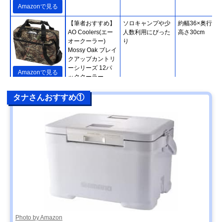
Amazonで見る
【筆者おすすめ】
ソロキャンプや少
約幅36×奥行18
AO Coolers(エー
人数利用にぴった
高さ30cm
オークーラー)
り
Mossy Oak ブレイ
クアップカントリ
ーシリーズ 12パ
Amazonで見る
ッククーラー
【筆者おすすめ】
ステンレス製のお
約幅62×奥行42
楽天市場で見る
タナさんおすすめ①
コールマン
しゃれなデザイン
高さ41cm
(Coleman) 54QT
ステンレススチー
ルベルトクーラー
2159596
【筆者おすすめ】
内部の高さは約
幅41.91×奥行
Amazonで見る
YETI ローディ24
33cm、スリムな
35.56×高さ
ハードクーラー
縦型
44.45cm
Photo by Amazon