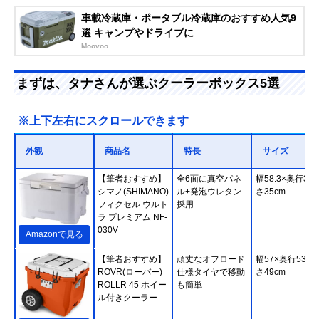
車載冷蔵庫・ポータブル冷蔵庫のおすすめ人気9
選 キャンプやドライブに
Moovoo
まずは、タナさんが選ぶクーラーボックス5選
※上下左右にスクロールできます
外観
商品名
特長
サイズ
【筆者おすすめ】
全6面に真空パネ
幅58.3×奥行35
シマノ(SHIMANO)
ル+発泡ウレタン
さ35cm
フィクセル ウルト
採用
ラ プレミアム NF-
030V
Amazonで見る
【筆者おすすめ】
頑丈なオフロード
幅57×奥行53.3
ROVR(ローバー)
仕様タイヤで移動
さ49cm
ROLLR 45 ホイー
も簡単
ル付きクーラー