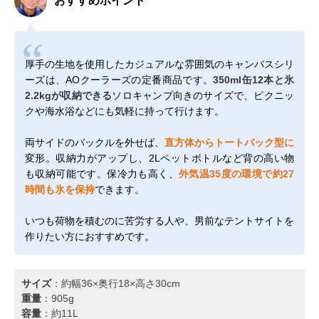
おすすめポイント
厚手の生地を使用したカジュアルな雰囲気のキャンバスシリ
ーズは、AOクーラーズの定番商品です。
350ml缶12本と氷
2.2kgが収納できる
ソロキャンプ向きのサイズで、ピクニッ
クや海水浴などにも気軽に持って行けます。
両サイドのバックルを外せば、
直方体からトートバック型に
変形。収納力がアップし、2Lペットボトルなど背の高い物
も収納可能です。保冷力も高く、
外気温35度の環境で約27
時間も氷を保持
できます。
いつも荷物を積むのに苦労する人や、男前なテントサイトを
作りたい方におすすめです。
サイズ
：約幅36×奥行18×高さ30cm
重量
：905g
容量
：約11L