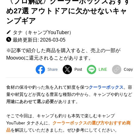
〈プロ解説〉クーラーボックスおすす
め27選 アウトドアに欠かせないキャ
ンプギア
タナ（キャンプYouTuber）
最終更新日: 2026-03-05
※記事で紹介した商品を購入すると、売上の一部が
Moovooに還元されることがあります。
Share
Post
LINE
Copy
食材の保冷や釣った魚を入れて鮮度を保つ
クーラーボックス
。容
量や材質などが異なる豊富な種類の中から、キャンプや釣りなど
用途にあわせて選ぶ必要
があります。
そこで今回は、キャンプも釣りも本気で楽しむキャンプ
YouTuber タナさんに、
クーラーボックスの選び方やおすすめ商
品
を解説していただきました。ぜひ参考にしてください。