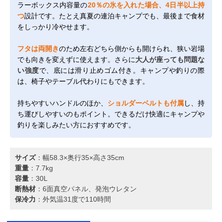
ラーボックス内容量の
20％の氷を入れた場合、4日半以上持
つ
設計です。たとえ真夏の連泊キャンプでも、最後まで食材
をしっかり冷やせます。
フタは両開き
のため左右どちら側からも開けられ、狭い岩場
でも向きを変えずに使えます。さらに
大人が座っても問題な
い強度
で、底には滑り止めゴム付き。キャンプや釣りの際
は、椅子やテーブル代わりにもできます。
持ちやすいハンドルのほか、
ショルダーベルトも付属
し、持
ち運びしやすいのもポイント。できるだけ快適にキャンプや
釣りを楽しみたい方におすすめです。
サイズ
：幅58.3×奥行35×高さ35cm
重量
：7.7kg
容量
：30L
断熱材
：6面真空パネル、発泡ウレタン
保冷力
：外気温31度で110時間