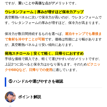
ですが、
重いことや高価な点がデメリット
です。
ウレタンフォーム｜厚みが増すほど保冷力アップ
真空断熱パネルに次いで保冷力が高いのが、ウレタンフォームで
す。ウレタンフォームの厚みが増すほど、保冷力が高まります。
保冷力が数日間持続するものを選べば、
連泊キャンプでも最後ま
で食材を冷やすことが可能
です。価格は性能により幅があります
が、真空断熱パネルより安い傾向にあります。
発泡スチロール｜安くて軽く、日帰りにおすすめ
手頃な価格で購入でき、軽くて運びやすいのがメリットですが、
上記2つに比べると保冷力はかなり落ちます。そのため
ピクニッ
クやBBQなど、日帰りでの使用
に適しています。
⑤ ハンドルや運びやすさを確認
ポイント解説