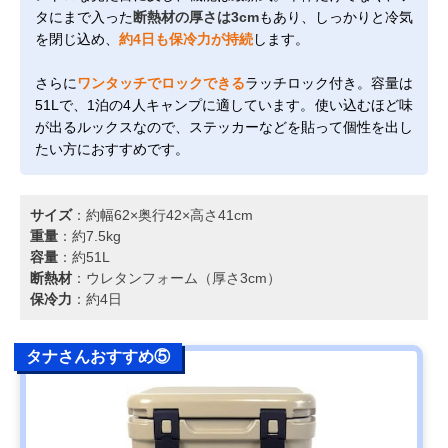
タにまで入った
断熱材の厚さは3cm
もあり、しっかりと冷気
を閉じ込め、
約4日も保冷力が持続
します。
さらに
ワンタッチでロックできる
ラッチロック付き。容量は
51Lで、1泊の4人キャンプに適しています。使い込むほど味
が出るルックスなので、ステッカーなどを貼って個性を出し
たい方におすすめです。
サイズ
：約幅62×奥行42×高さ41cm
重量
：約7.5kg
容量
：約51L
断熱材
：ウレタンフォーム（厚さ3cm）
保冷力
：約4日
タナさんおすすめ⑤