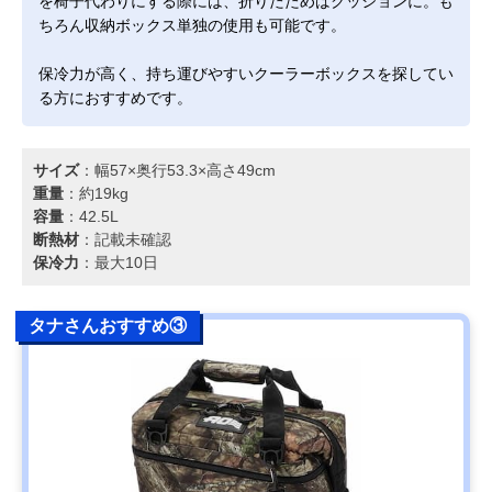
を椅子代わりにする際には、折りたためばクッションに。も
ちろん収納ボックス単独の使用も可能です。
保冷力が高く、持ち運びやすいクーラーボックスを探してい
る方におすすめです。
サイズ
：幅57×奥行53.3×高さ49cm
重量
：約19kg
容量
：42.5L
断熱材
：記載未確認
保冷力
：最大10日
タナさんおすすめ③