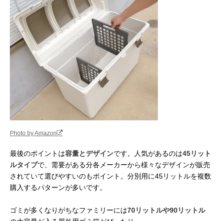
Photo by Amazon
最後のポイントは
容量とデザイン
です。人気があるのは
45リット
ルタイプ
で、需要がある分各メーカーから様々なデザインが販売
されていて選びやすいのもポイント。分別用に45リットルを複数
購入するパターンが多いです。
ゴミが多くなりがちなファミリーには
70リットルや90リットル