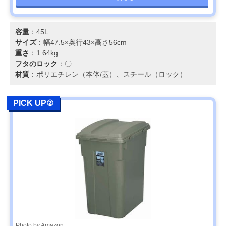
容量
：45L
サイズ
：幅47.5×奥行43×高さ56cm
重さ
：1.64kg
フタのロック
：〇
材質
：ポリエチレン（本体/蓋）、スチール（ロック）
PICK UP②
Photo by Amazon