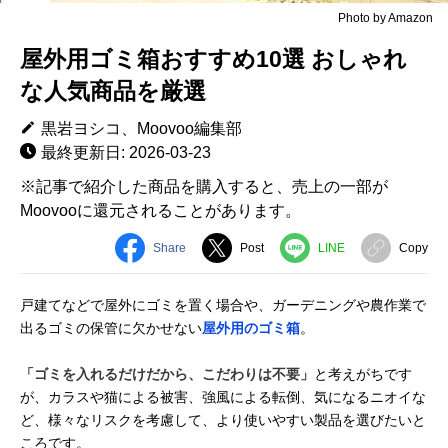
Photo by Amazon
屋外用ゴミ箱おすすめ10選 おしゃれ
な人気商品を厳選
黒岩ヨシコ、Moovoo編集部
最終更新日: 2026-03-23
※記事で紹介した商品を購入すると、売上の一部が
Moovooに還元されることがあります。
Share
Post
LINE
Copy
戸建てなどで屋外にゴミを置く場合や、ガーデニングや農作業で
出るゴミの保管に欠かせない
屋外用のゴミ箱
。
「ゴミを入れるだけだから、こだわりは不要」
と考えがちです
が、カラスや猫による被害、強風による転倒、気になるニオイな
ど、様々なリスクを考慮して、より使いやすい製品を選びたいと
ころです。