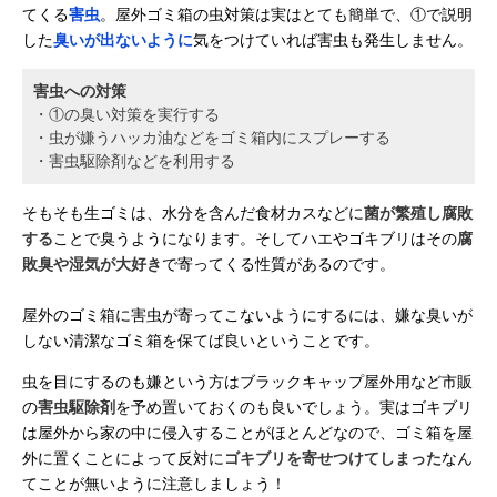
てくる
害虫
。屋外ゴミ箱の虫対策は実はとても簡単で、①で説明
した
臭いが出ないように
気をつけていれば害虫も発生しません。
害虫への対策
・①の臭い対策を実行する
・虫が嫌うハッカ油などをゴミ箱内にスプレーする
・害虫駆除剤などを利用する
そもそも生ゴミは、水分を含んだ食材カスなどに
菌が繁殖し腐敗
する
ことで臭うようになります。そしてハエやゴキブリはその
腐
敗臭や湿気が大好き
で寄ってくる性質があるのです。
屋外のゴミ箱に害虫が寄ってこないようにするには、嫌な臭いが
しない清潔なゴミ箱を保てば良いということです。
虫を目にするのも嫌という方はブラックキャップ屋外用など市販
の
害虫駆除剤
を予め置いておくのも良いでしょう。実はゴキブリ
は屋外から家の中に侵入することがほとんどなので、ゴミ箱を屋
外に置くことによって反対に
ゴキブリを寄せつけてしまった
なん
てことが無いように注意しましょう！