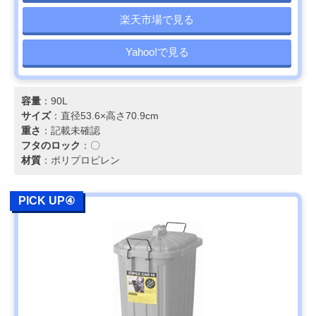
楽天市場で見る
Yahoo!で見る
容量
：90L
サイズ
：直径53.6×高さ70.9cm
重さ
：記載未確認
フタのロック
：〇
材質
：ポリプロピレン
PICK UP④