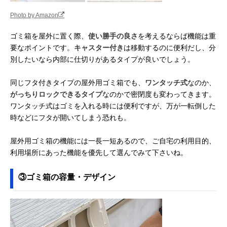
Photo by Amazon
ゴミ箱を屋外に置く際、
使い勝手の良さ
を考えるならば機能は重
要なポイントです。
キャスター付き
は移動するのに便利だし、分
別したいなら内部に仕切りがあるタイプが良いでしょう。
同じフタ付きタイプの屋外用ゴミ箱でも、
ワンタッチ式
なのか、
がっちりロックできるタイプ
なのかで密閉度も変わってきます。
ワンタッチ式はゴミを入れる時には便利ですが、万が一転倒した
時などにフタが開いてしまう恐れも。
屋外用ゴミ箱の機能には一長一短あるので、ご自宅の利用目的、
利用場所にあった機能を優先して選んでみて下さいね。
③ゴミ箱の容量・デザイン