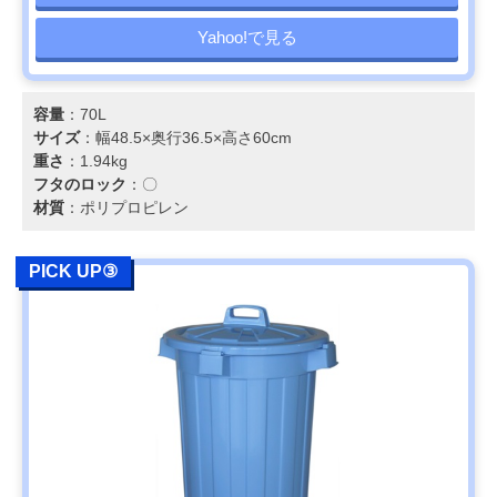
Yahoo!で見る
容量
：70L
サイズ
：幅48.5×奥行36.5×高さ60cm
重さ
：1.94kg
フタのロック
：〇
材質
：ポリプロピレン
PICK UP③