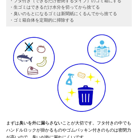
・フタ付き（できるだけ密閉するタイプ）のゴミ箱にする
・生ゴミはできるだけ水分を切ってから捨てる
・臭いのもとになるゴミは新聞紙にくるんでから捨てる
・ゴミ箱自体を定期的に掃除する
まずは
臭いを外に漏らさない
ことが大切です。フタ付きの中でも
ハンドルロックが掛かるものやゴムパッキン付きのものは密閉力
が高いので、臭いが外に漏れにくいです。