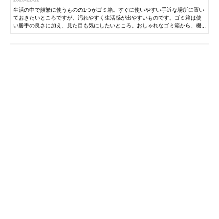
生活の中で頻繁に使うものの1つがゴミ箱。すぐに使いやすい手近な場所に置い
ておきたいところですが、汚れやすく生活感が出やすいものです。ゴミ箱は使
い勝手の良さに加え、見た目も気にしたいところ。おしゃれなゴミ箱から、機
能的な1品を選ぶのも手です。そこで今回は、ゴミ箱の選び方とおすすめ人気商
品を紹介します。ぜひ参考にしてください。