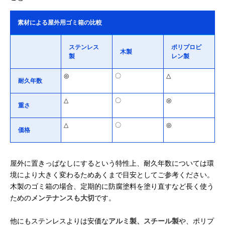
素材による屋外用ゴミ箱の比較
ステンレス
ポリプロピ
木製
製
レン製
◎
〇
△
耐久年数
△
〇
◎
重さ
△
〇
◎
価格
屋外に置きっぱなしにするという特性上、耐久年数については環
境により大きく変わるためあくまで目安としてご参考ください。
木製のゴミ箱の場合、定期的に防腐塗料を塗り直すなど長く使う
ための
メンテナンスも大切
です。
他にもステンレスよりは安価な
アルミ製、スチール製
や、ポリプ