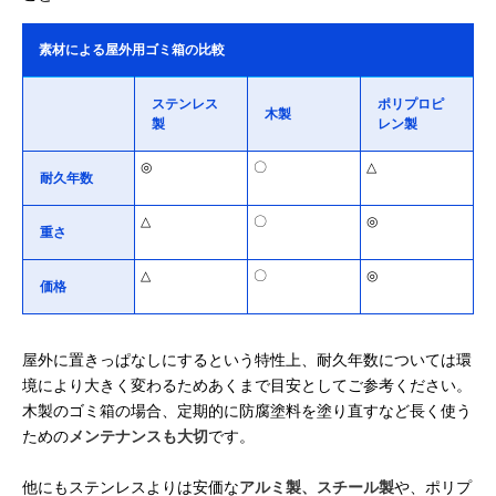
素材による屋外用ゴミ箱の比較
ステンレス
ポリプロピ
木製
製
レン製
◎
〇
△
耐久年数
△
〇
◎
重さ
△
〇
◎
価格
屋外に置きっぱなしにするという特性上、耐久年数については環
境により大きく変わるためあくまで目安としてご参考ください。
木製のゴミ箱の場合、定期的に防腐塗料を塗り直すなど長く使う
ための
メンテナンスも大切
です。
他にもステンレスよりは安価な
アルミ製、スチール製
や、ポリプ