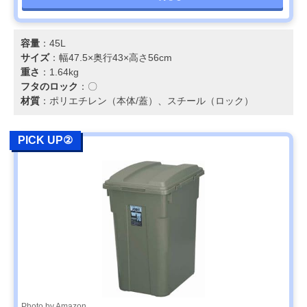
容量
：45L
サイズ
：幅47.5×奥行43×高さ56cm
重さ
：1.64kg
フタのロック
：〇
材質
：ポリエチレン（本体/蓋）、スチール（ロック）
PICK UP②
Photo by Amazon