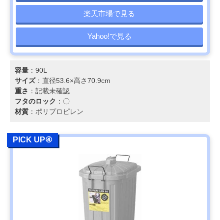
楽天市場で見る
Yahoo!で見る
容量
：90L
サイズ
：直径53.6×高さ70.9cm
重さ
：記載未確認
フタのロック
：〇
材質
：ポリプロピレン
PICK UP④