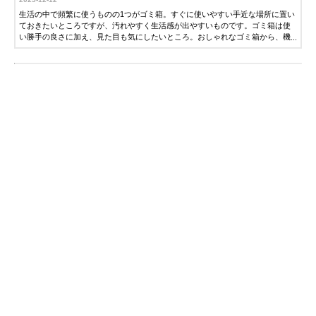
生活の中で頻繁に使うものの1つがゴミ箱。すぐに使いやすい手近な場所に置い
ておきたいところですが、汚れやすく生活感が出やすいものです。ゴミ箱は使
い勝手の良さに加え、見た目も気にしたいところ。おしゃれなゴミ箱から、機
能的な1品を選ぶのも手です。そこで今回は、ゴミ箱の選び方とおすすめ人気商
品を紹介します。ぜひ参考にしてください。