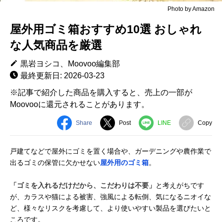
Photo by Amazon
屋外用ゴミ箱おすすめ10選 おしゃれ
な人気商品を厳選
黒岩ヨシコ、Moovoo編集部
最終更新日: 2026-03-23
※記事で紹介した商品を購入すると、売上の一部が
Moovooに還元されることがあります。
Share
Post
LINE
Copy
戸建てなどで屋外にゴミを置く場合や、ガーデニングや農作業で
出るゴミの保管に欠かせない
屋外用のゴミ箱
。
「ゴミを入れるだけだから、こだわりは不要」
と考えがちです
が、カラスや猫による被害、強風による転倒、気になるニオイな
ど、様々なリスクを考慮して、より使いやすい製品を選びたいと
ころです。