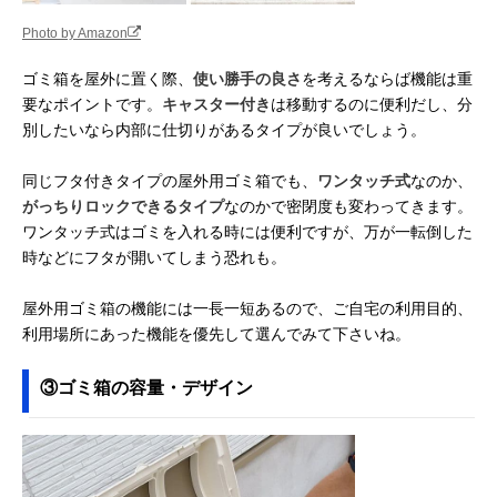
Photo by Amazon
ゴミ箱を屋外に置く際、
使い勝手の良さ
を考えるならば機能は重
要なポイントです。
キャスター付き
は移動するのに便利だし、分
別したいなら内部に仕切りがあるタイプが良いでしょう。
同じフタ付きタイプの屋外用ゴミ箱でも、
ワンタッチ式
なのか、
がっちりロックできるタイプ
なのかで密閉度も変わってきます。
ワンタッチ式はゴミを入れる時には便利ですが、万が一転倒した
時などにフタが開いてしまう恐れも。
屋外用ゴミ箱の機能には一長一短あるので、ご自宅の利用目的、
利用場所にあった機能を優先して選んでみて下さいね。
③ゴミ箱の容量・デザイン