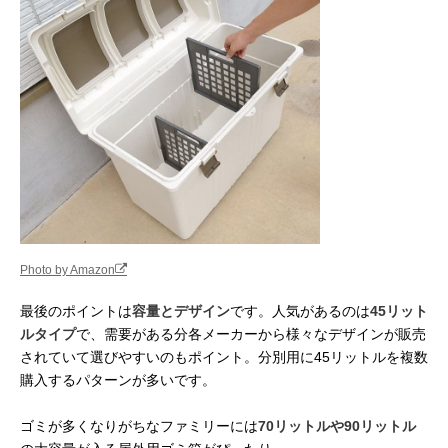
Photo by Amazon
最後のポイントは
容量とデザイン
です。人気があるのは
45リット
ルタイプ
で、需要がある分各メーカーから様々なデザインが販売
されていて選びやすいのもポイント。分別用に45リットルを複数
購入するパターンが多いです。
ゴミが多くなりがちなファミリーには
70リットルや90リットル