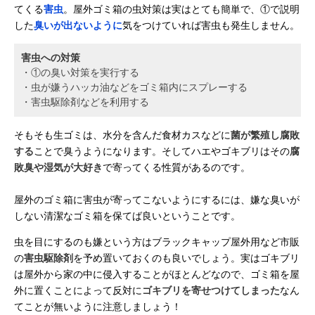
てくる
害虫
。屋外ゴミ箱の虫対策は実はとても簡単で、①で説明
した
臭いが出ないように
気をつけていれば害虫も発生しません。
害虫への対策
・①の臭い対策を実行する
・虫が嫌うハッカ油などをゴミ箱内にスプレーする
・害虫駆除剤などを利用する
そもそも生ゴミは、水分を含んだ食材カスなどに
菌が繁殖し腐敗
する
ことで臭うようになります。そしてハエやゴキブリはその
腐
敗臭や湿気が大好き
で寄ってくる性質があるのです。
屋外のゴミ箱に害虫が寄ってこないようにするには、嫌な臭いが
しない清潔なゴミ箱を保てば良いということです。
虫を目にするのも嫌という方はブラックキャップ屋外用など市販
の
害虫駆除剤
を予め置いておくのも良いでしょう。実はゴキブリ
は屋外から家の中に侵入することがほとんどなので、ゴミ箱を屋
外に置くことによって反対に
ゴキブリを寄せつけてしまった
なん
てことが無いように注意しましょう！