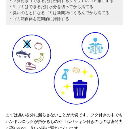
・フタ付き（できるだけ密閉するタイプ）のゴミ箱にする
・生ゴミはできるだけ水分を切ってから捨てる
・臭いのもとになるゴミは新聞紙にくるんでから捨てる
・ゴミ箱自体を定期的に掃除する
まずは
臭いを外に漏らさない
ことが大切です。フタ付きの中でも
ハンドルロックが掛かるものやゴムパッキン付きのものは密閉力
が高いので、臭いが外に漏れにくいです。