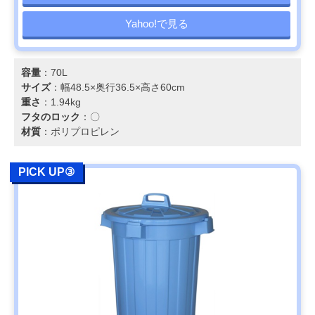
Yahoo!で見る
容量
：70L
サイズ
：幅48.5×奥行36.5×高さ60cm
重さ
：1.94kg
フタのロック
：〇
材質
：ポリプロピレン
PICK UP③