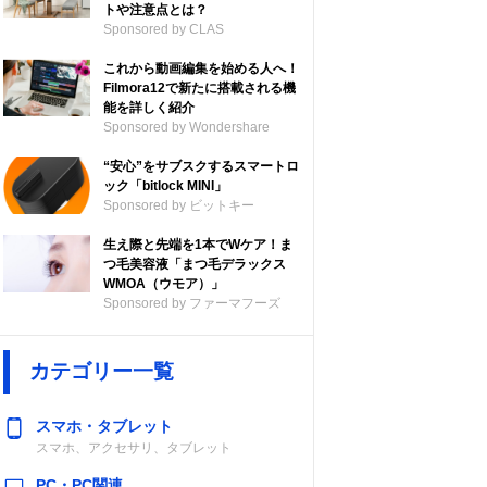
トや注意点とは？
Sponsored by CLAS
これから動画編集を始める人へ！
Filmora12で新たに搭載される機
能を詳しく紹介
Sponsored by Wondershare
“安心”をサブスクするスマートロ
ック「bitlock MINI」
Sponsored by ビットキー
生え際と先端を1本でWケア！ま
つ毛美容液「まつ毛デラックス
WMOA（ウモア）」
Sponsored by ファーマフーズ
カテゴリー一覧
スマホ・タブレット
スマホ、アクセサリ、タブレット
PC・PC関連