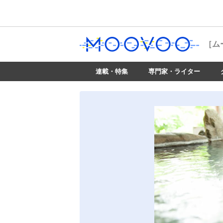
［ム
連載・特集
専門家・ライター