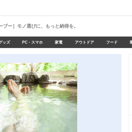
ーブー］
モノ選びに、もっと納得を。
グッズ
PC・スマホ
家電
アウトドア
フード