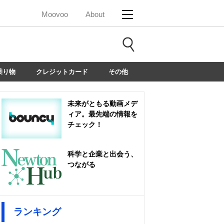
Moovoo
About
乗り物
クレジットカード
その他
未来がともる動画メデ
ィア。最先端の情報を
チェック！
科学と企業と出会う、
つながる
ランキング