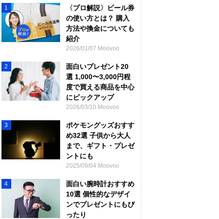
〈プロ解説〉ビール券
1
の使い方とは？ 購入
方法や換金についても
紹介
2026/01/07 Moovoo
面白いプレゼント20
2
選 1,000〜3,000円程
度で買える商品を中心
にピックアップ
2026/03/10 Moovoo
ポケモングッズおすす
3
め32選 子供から大人
まで、ギフト・プレゼ
ントにも
2025/09/04 Moovoo
面白い腕時計おすすめ
4
10選 個性的なデザイ
ンでプレゼントにもぴ
ったり