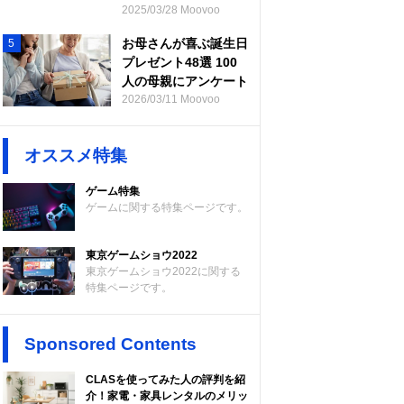
2025/03/28 Moovoo
お母さんが喜ぶ誕生日
5
プレゼント48選 100
人の母親にアンケート
2026/03/11 Moovoo
オススメ特集
ゲーム特集
ゲームに関する特集ページです。
東京ゲームショウ2022
東京ゲームショウ2022に関する
特集ページです。
Sponsored Contents
CLASを使ってみた人の評判を紹
介！家電・家具レンタルのメリッ