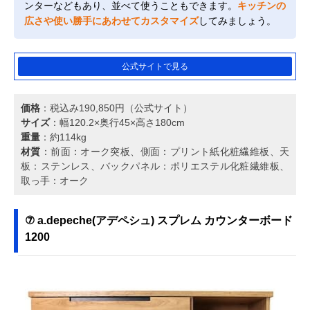
ンターなどもあり、並べて使うこともできます。
キッチンの
広さや使い勝手にあわせてカスタマイズ
してみましょう。
公式サイトで見る
価格
：税込み190,850円（公式サイト）
サイズ
：幅120.2×奥行45×高さ180cm
重量
：約114kg
材質
：前面：オーク突板、側面：プリント紙化粧繊維板、天
板：ステンレス、バックパネル：ポリエステル化粧繊維板、
取っ手：オーク
⑦ a.depeche(アデペシュ) スプレム カウンターボード
1200