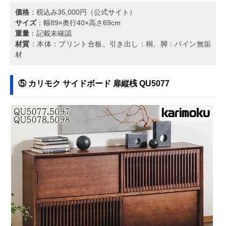
価格
：税込み35,000円（公式サイト）
サイズ
：幅89×奥行40×高さ69cm
重量
：記載未確認
材質
：本体：プリント合板、引き出し：桐、脚：パイン無垢
材
⑤ カリモク サイドボード 扉縦桟 QU5077