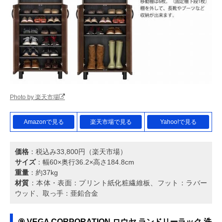
Photo by 楽天市場
Amazonで見る
楽天市場で見る
Yahoo!で見る
価格
：税込み33,800円（楽天市場）
サイズ
：幅60×奥行36.2×高さ184.8cm
重量
：約37kg
材質
：本体・表面：プリント紙化粧繊維板、フット：ラバー
ウッド、取っ手：亜鉛合金
⑨ VEGA CORPORATION ロウヤ ランドリーラック 洗