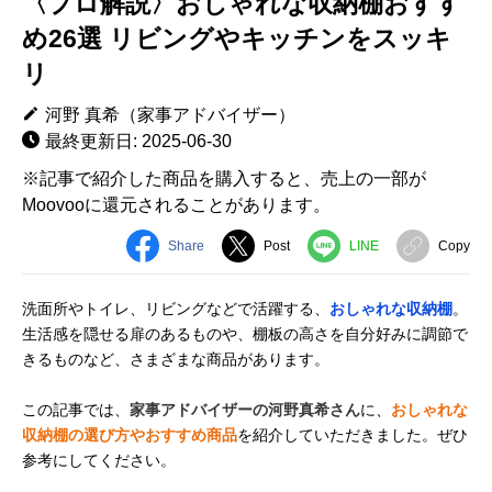
〈プロ解説〉おしゃれな収納棚おすす
め26選 リビングやキッチンをスッキ
リ
河野 真希（家事アドバイザー）
最終更新日: 2025-06-30
※記事で紹介した商品を購入すると、売上の一部が
Moovooに還元されることがあります。
Share
Post
LINE
Copy
洗面所やトイレ、リビングなどで活躍する、
おしゃれな収納棚
。
生活感を隠せる扉のあるものや、棚板の高さを自分好みに調節で
きるものなど、さまざまな商品があります。
この記事では、
家事アドバイザーの河野真希さん
に、
おしゃれな
収納棚の選び方やおすすめ商品
を紹介していただきました。ぜひ
参考にしてください。