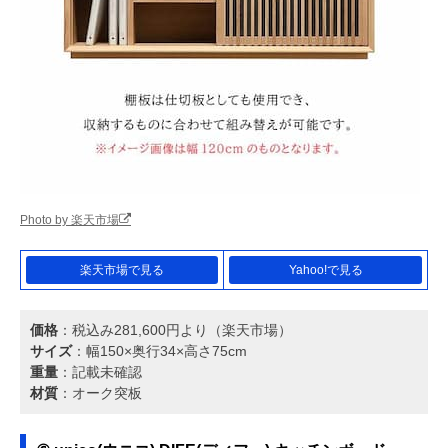
Photo by 楽天市場
楽天市場で見る
Yahoo!で見る
価格
：税込み281,600円より（楽天市場）
サイズ
：幅150×奥行34×高さ75cm
重量
：記載未確認
材質
：オーク突板