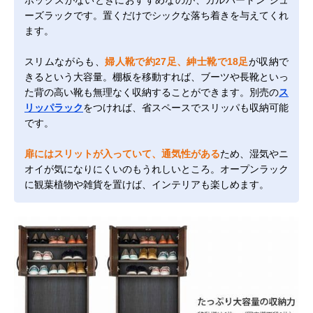
ボックスがないときにおすすめなのが、ガルバートン シュ
ーズラックです。置くだけでシックな落ち着きを与えてくれ
ます。
スリムながらも、
婦人靴で約27足、紳士靴で18足
が収納で
きるという大容量。棚板を移動すれば、ブーツや長靴といっ
た背の高い靴も無理なく収納することができます。別売の
ス
リッパラック
をつければ、省スペースでスリッパも収納可能
です。
扉にはスリットが入っていて、通気性がある
ため、湿気やニ
オイが気になりにくいのもうれしいところ。オープンラック
に観葉植物や雑貨を置けば、インテリアも楽しめます。