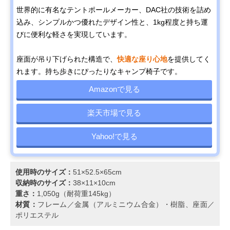
世界的に有名なテントポールメーカー、DAC社の技術を詰め
込み、シンプルかつ優れたデザイン性と、1kg程度と持ち運
びに便利な軽さを実現しています。
座面が吊り下げられた構造で、
快適な座り心地
を提供してく
れます。持ち歩きにぴったりなキャンプ椅子です。
Amazonで見る
楽天市場で見る
Yahoo!で見る
使用時のサイズ：
51×52.5×65cm
収納時のサイズ：
38×11×10cm
重さ：
1,050g（耐荷重145kg）
材質：
フレーム／金属（アルミニウム合金）・樹脂、座面／
ポリエステル