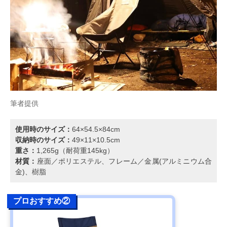
筆者提供
使用時のサイズ：
64×54.5×84cm
収納時のサイズ：
49×11×10.5cm
重さ：
1,265g（耐荷重145kg）
材質：
座面／ポリエステル、フレーム／金属(アルミニウム合
金)、樹脂
プロおすすめ②