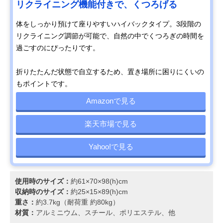
リクライニング機能付きで、くつろげる
体をしっかり預けて座りやすいハイバックタイプ。3段階の
リクライニング調節が可能で、自然の中でくつろぎの時間を
過ごすのにぴったりです。
折りたたんだ状態で自立するため、置き場所に困りにくいの
もポイントです。
Amazonで見る
楽天市場で見る
Yahoo!で見る
使用時のサイズ：
約61×70×98(h)cm
収納時のサイズ：
約25×15×89(h)cm
重さ：
約3.7kg（耐荷重 約80kg）
材質：
アルミニウム、スチール、ポリエステル、他