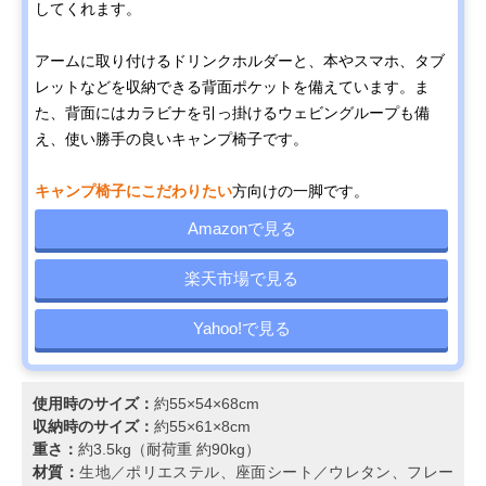
してくれます。
アームに取り付けるドリンクホルダーと、本やスマホ、タブ
レットなどを収納できる背面ポケットを備えています。ま
た、背面にはカラビナを引っ掛けるウェビングループも備
え、使い勝手の良いキャンプ椅子です。
キャンプ椅子にこだわりたい
方向けの一脚です。
Amazonで見る
楽天市場で見る
Yahoo!で見る
使用時のサイズ：
約55×54×68cm
収納時のサイズ：
約55×61×8cm
重さ：
約3.5kg（耐荷重 約90kg）
材質：
生地／ポリエステル、座面シート／ウレタン、フレー