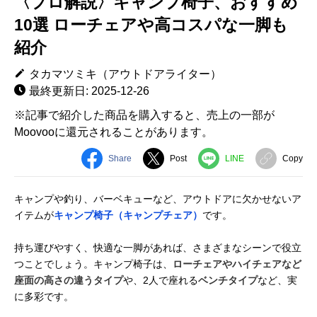
〈プロ解説〉キャンプ椅子、おすすめ
10選 ローチェアや高コスパな一脚も
紹介
タカマツミキ（アウトドアライター）
最終更新日: 2025-12-26
※記事で紹介した商品を購入すると、売上の一部が
Moovooに還元されることがあります。
Share
Post
LINE
Copy
キャンプや釣り、バーベキューなど、アウトドアに欠かせないア
イテムが
キャンプ椅子（キャンプチェア）
です。
持ち運びやすく、快適な一脚があれば、さまざまなシーンで役立
つことでしょう。キャンプ椅子は、
ローチェアやハイチェアなど
座面の高さの違うタイプ
や、2人で座れる
ベンチタイプ
など、実
に多彩です。