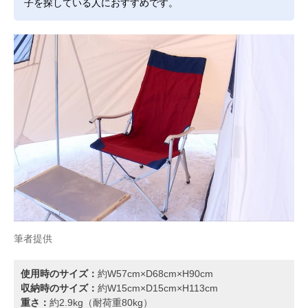
子を探している人におすすめです。
筆者提供
使用時のサイズ：
約W57cm×D68cm×H90cm
収納時のサイズ：
約W15cm×D15cm×H113cm
重さ：
約2.9kg（耐荷重80kg）