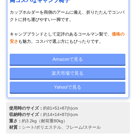
高コスパなキャンプ椅子
カップホルダーを両側のアームに備え、折りたたんでコンパ
クトに持ち運びやすい一脚です。
キャンプブランドとして定評のあるコールマン製で、
価格の
安さ
も魅力。コスパで選ぶ方にもぴったりです。
Amazonで見る
楽天市場で見る
Yahoo!で見る
使用時のサイズ：
約81×51×87(h)cm
収納時のサイズ：
約14×14×87(h)cm
重さ：
約3.2kg（耐荷重80kg）
材質：
シート/ポリエステル、フレーム/スチール