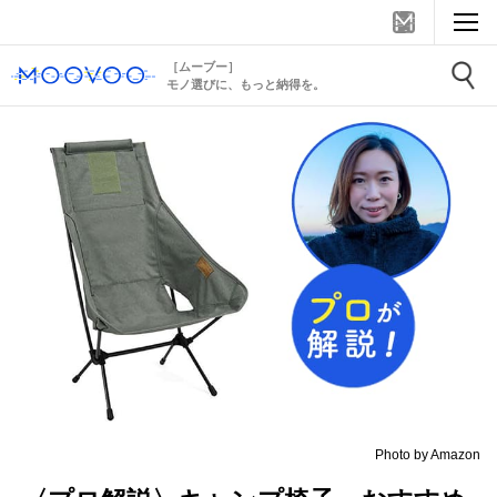
［ムーブー］
モノ選びに、もっと納得を。
Photo by Amazon