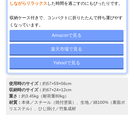
しながらリラックス
した時間を過ごすのにもぴったりです。
収納ケース付きで、コンパクトに折りたたんで持ち運びやす
くなっています。
Amazonで見る
楽天市場で見る
Yahoo!で見る
使用時のサイズ：
約57×59×56cm
収納時のサイズ：
約67×24×12cm
重さ：
約3.45kg（耐荷重80kg）
材質：
本体／スチール（焼付塗装）、生地／綿100%（裏面ポ
リエステル）、ひじ掛け／竹集成材