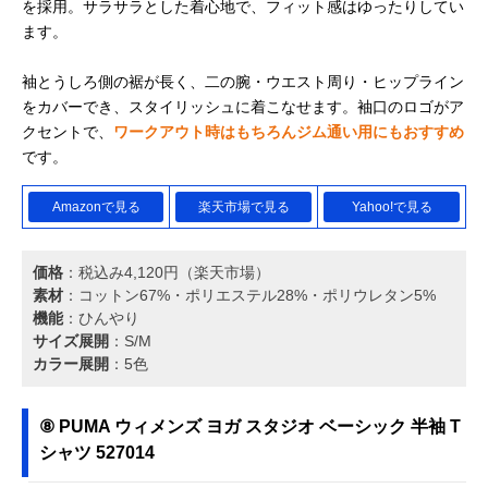
を採用。サラサラとした着心地で、フィット感はゆったりしてい
ます。
袖とうしろ側の裾が長く、二の腕・ウエスト周り・ヒップライン
をカバーでき、スタイリッシュに着こなせます。袖口のロゴがア
クセントで、
ワークアウト時はもちろんジム通い用にもおすすめ
です。
Amazonで見る
楽天市場で見る
Yahoo!で見る
価格
：税込み4,120円（楽天市場）
素材
：コットン67%・ポリエステル28%・ポリウレタン5%
機能
：ひんやり
サイズ展開
：S/M
カラー展開
：5色
⑧ PUMA ウィメンズ ヨガ スタジオ ベーシック 半袖 T
シャツ 527014