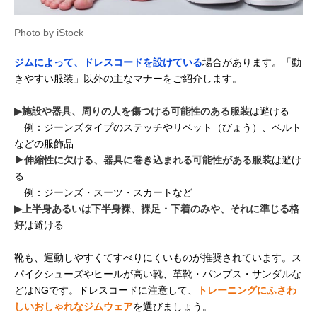
Photo by iStock
ジムによって、ドレスコードを設けている
場合があります。「動
きやすい服装」以外の主なマナーをご紹介します。
▶施設や器具、周りの人を傷つける可能性のある服装
は避ける
例：ジーンズタイプのステッチやリベット（びょう）、ベルト
などの服飾品
▶伸縮性に欠ける、器具に巻き込まれる可能性がある服装
は避け
る
例：ジーンズ・スーツ・スカートなど
▶上半身あるいは下半身裸、裸足・下着のみや、それに準じる格
好
は避ける
靴も、運動しやすくてすべりにくいものが推奨されています。ス
パイクシューズやヒールが高い靴、革靴・パンプス・サンダルな
どはNGです。ドレスコードに注意して、
トレーニングにふさわ
しいおしゃれなジムウェア
を選びましょう。