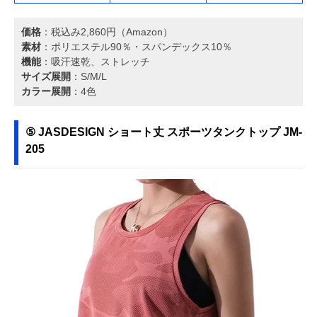
価格
：税込み2,860円（Amazon）
素材
：ポリエステル90％・スパンデックス10％
機能
：吸汗速乾、ストレッチ
サイズ展開
：S/M/L
カラー展開
：4色
⑤ JASDESIGN ショート丈 スポーツタンクトップ JM-
205