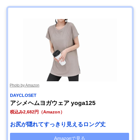
Amazonで見る
JASDESIGN ショ
カジュアルコーデ
ポリエステル・
ート丈 スポーツタ
におすすめのショ
パンデックス
ンクトップ JM-
ート丈タンク
205
Amazonで見る
Ranmy Stage く
ウエスト部分を絞
ナイロン88％・
Amazonで見る
びれシルエット ス
ったうつくしいシ
パンデックス12
Photo by Amazon
ポーツウェア
ルエット
XEXYMIX オーバ
毎日着たくなるボ
コットン67%・
DAYCLOSET
Amazonで見る
ーフィット シンプ
ディラインを拾わ
リエステル28%
アシメヘムヨガウェア yoga125
ル 半袖 XA5456H
ないTシャツ
ポリウレタン5
税込み2,682円（Amazon）
PUMA ウィメンズ
夏におすすめの異
ポリエステル
Amazonで見る
ヨガ スタジオ ベ
素材を組み合わせ
95%・ポリウレ
お尻が隠れてすっきり見えるロング丈
ーシック 半袖 Tシ
たデザイン
ン5%、メッシュ
ャツ 527014
ポリエステル
Amazonで見る
87%・ポリウレ