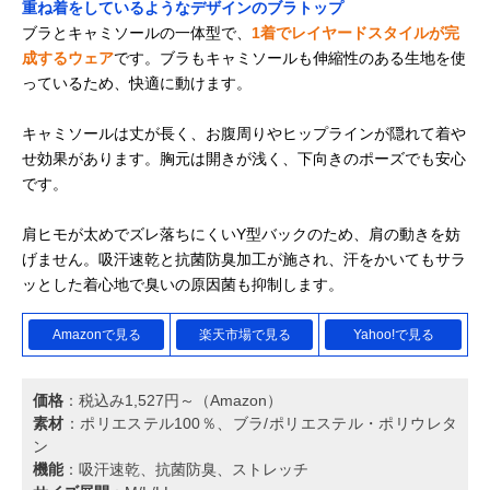
重ね着をしているようなデザインのブラトップ
ブラとキャミソールの一体型で、
1着でレイヤードスタイルが完
成するウェア
です。ブラもキャミソールも伸縮性のある生地を使
っているため、快適に動けます。
キャミソールは丈が長く、お腹周りやヒップラインが隠れて着や
せ効果があります。胸元は開きが浅く、下向きのポーズでも安心
です。
肩ヒモが太めでズレ落ちにくいY型バックのため、肩の動きを妨
げません。吸汗速乾と抗菌防臭加工が施され、汗をかいてもサラ
ッとした着心地で臭いの原因菌も抑制します。
Amazonで見る
楽天市場で見る
Yahoo!で見る
価格
：税込み1,527円～（Amazon）
素材
：ポリエステル100％、ブラ/ポリエステル・ポリウレタ
ン
機能
：吸汗速乾、抗菌防臭、ストレッチ