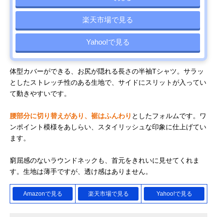
ン13%
楽天市場で見る
CRZ YOGA バター
ジムでヨガをする
ポリアミド81%
Amazonで見る
リュクス ウエスト
方におすすめのソ
ライクラ19%
丈 ビルトインブラ
フトタッチ
Yahoo!で見る
タンク
iito.seasons ヨガ
こだわりのディテ
ポリエステル
Amazonで見る
トップス Tシャツ
ールで女性らしさ
83%・スパンデ
体型カバーができる、お尻が隠れる長さの半袖Tシャツ。サラッ
背中美人
を表現
クス17%
としたストレッチ性のある生地で、サイドにスリットが入ってい
YGT2322
て動きやすいです。
UNDER ARMOUR
アンダーアーマー
コットン60%・
Amazonで見る
ライブ ロングライ
の2025年春夏商品
リエステル40%
腰部分に切り替えがあり、裾はふんわり
としたフォルムです。ワ
ン Tシャツ
6001377
ンポイント模様をあしらい、スタイリッシュな印象に仕上げてい
ます。
Pane(t)one ロング
縦長シルエットで
ポリエステル
Amazonで見る
テールタンク ホル
スリムに見せる
95％・ポリウレ
ターネック
ン5％
窮屈感のないラウンドネックも、首元をきれいに見せてくれま
19020101
す。生地は薄手ですが、透け感はありません。
adidas アディカラ
かわいい見た目の
綿95%・ポリウ
楽天市場で見る
ー スリーストライ
ルーズフィット＆
タン5%
Amazonで見る
楽天市場で見る
Yahoo!で見る
プス ルーズ クロ
短い丈
ップドTシャツ