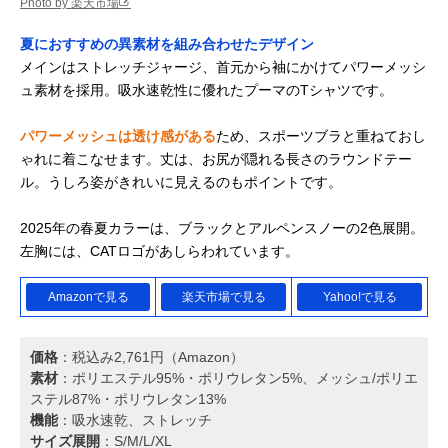
Photo by 楽天市場
夏におすすめの異素材を組み合わせたデザイン
メインはストレッチジャージ、首元から袖にかけてパワーメッシ
ュ素材を採用。吸水速乾性に優れたプーマのTシャツです。
パワーメッシュは透け感がある
ため、スポーツブラと重ねておし
ゃれに着こなせます。丈は、お尻が隠れる長さのラウンドテー
ル。うしろ姿がきれいに見えるのもポイントです。
2025年の春夏カラーは、ブラックとアルペンスノーの2色展開。
左胸には、CATロゴがあしらわれています。
Amazonで見る
楽天市場で見る
Yahoo!で見る
価格
：税込み2,761円（Amazon）
素材
：ポリエステル95%・ポリウレタン5%、メッシュ/ポリエ
ステル87%・ポリウレタン13%
機能
：吸水速乾、ストレッチ
サイズ展開
：S/M/L/XL