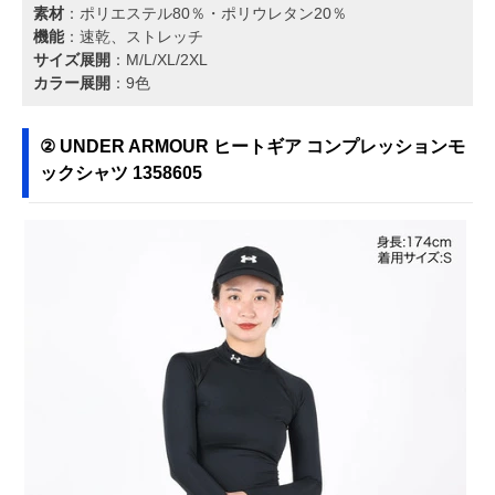
ルーパ(Loopa) 2.0
スマートでエレガ
レーヨン90％・
素材
：ポリエステル80％・ポリウレタン20％
Amazonで見る
ドルマン スリーブ
ントに見えるドル
リエステル10%
機能
：速乾、ストレッチ
トップ
マンスリーブ
サイズ展開
：M/L/XL/2XL
101100221
カラー展開
：9色
UNDER ARMOUR
ツートンカラー＆
ポリエステル
Amazonで見る
プレーアップ ショ
おしゃれな形状の
100％
ーツ3.0 1344552
裾
② UNDER ARMOUR ヒートギア コンプレッションモ
ックシャツ 1358605
ダンスキン オール
きれいなフォルム
ポリエステル
Amazonで見る
デイアクティブク
で締め付け感のな
88%・ポリウレ
ロップドパンツ
い着心地
ン12%
DA622100
adidas スリースト
かっこよく決まる
綿90%・ポリウ
Amazonで見る
ライプス レギンス
スリーストライプ
タン10%
EAW39
ス
ワコール CW-X ひ
トレッドミルで快
ナイロン70％・
Amazonで見る
ざ・股関節サポー
適に走れるコンプ
リウレタン30％
ト スポーツタイツ
レッションタイプ
ウエスト/ナイロ
HXY499
50％・ポリエス
ル35％・ポリウ
タン15％
Teddy ショートパ
コーデで迷わない
ポリエステル
Amazonで見る
ンツ一体型レギン
レギンス・パンツ
90%・ポリウレ