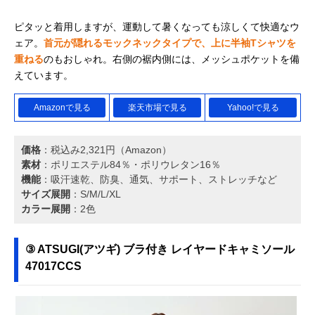
キョーモ
締め付けすぎない
ポリエステル・
楽天市場で見る
ピタッと着用しますが、運動して暑くなっても涼しくて快適なウ
BREAKIST リラッ
ゆとりを持たせた
リウレタン
ェア。
首元が隠れるモックネックタイプで、上に半袖Tシャツを
クスジョガーパン
設計
ツV2 twb050
重ねる
のもおしゃれ。右側の裾内側には、メッシュポケットを備
えています。
Amazonで見る
楽天市場で見る
Yahoo!で見る
価格
：税込み2,321円（Amazon）
素材
：ポリエステル84％・ポリウレタン16％
機能
：吸汗速乾、防臭、通気、サポート、ストレッチなど
サイズ展開
：S/M/L/XL
カラー展開
：2色
③ ATSUGI(アツギ) ブラ付き レイヤードキャミソール
47017CCS