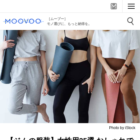
［ムーブー］
モノ選びに、もっと納得を。
Photo by iStock