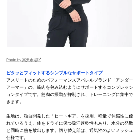
ス yoga061
一体型
ン10%
ROXY(ロキシー)
フレアデザインの
ポリエステル
Amazonで見る
速乾 UVカット フ
レギンスでスタイ
68％・レーヨン
レアレギンス
ルアップ
29％・ポリウレ
JP_RPT241548
ン3％、リブ/ポ
エステル95％・
リウレタン5％
レイスター レディ
初心者におすす
ポリエステル
楽天市場で見る
ース スポーツウェ
め。コスパに優れ
95%・スパンデ
Photo by 楽天市場
ア 上下セット
たセットアップ
クス5%
ベルミス
効率よくトレーニ
ナイロン75%・
Amazonで見る
ピタッとフィットするシンプルなサポートタイプ
BELMISEFIT リム
ングできる機能性
リウレタン25%
アスリートのためのパフォーマンスアパレルブランド「アンダー
ーブレギンス
レギンス
BFRL
アーマー」の、筋肉を包み込むようにサポートするコンプレッシ
ョンタイプです。筋肉の振動が抑制され、トレーニングに集中で
アイ・シー・シー
丈の調節が可能な
綿50％・ポリエ
Amazonで見る
きます。
DAMIS バックプ
ドローストリング
テ45％・ポリウ
リントドロストパ
タイプ
タン5％
ンツ 1532-1425
生地は、独自開発した「ヒートギア」を採用。軽量で伸縮性に優
Belle Cie ジョガ
ギャザーがおしゃ
ポリエステル
れているうえ、体をドライに保つ吸汗速乾性もあり、水分の発散
Amazonで見る
ーパンツ ST
れなハイウエスト
65%・レーヨン
と同時に熱を放出します。切り替え部は、通気性のよいメッシュ
27679
のジョガーパンツ
33%・ポリウレ
仕様です。
ン2%