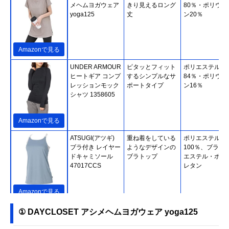
メヘムヨガウェア
きり見えるロング
80％・ポリウレ
yoga125
丈
ン20％
Amazonで見る
UNDER ARMOUR
ピタッとフィット
ポリエステル
ヒートギア コンプ
するシンプルなサ
84％・ポリウレ
レッションモック
ポートタイプ
ン16％
シャツ 1358605
Amazonで見る
ATSUGI(アツギ)
重ね着をしている
ポリエステル
ブラ付き レイヤー
ようなデザインの
100％、ブラ/ポ
ドキャミソール
ブラトップ
エステル・ポリ
47017CCS
レタン
Amazonで見る
Leggings Lab. バ
腕も背中もきれい
ポリエステル
① DAYCLOSET アシメヘムヨガウェア yoga125
ックメッシュTシ
に見せるカットソ
90％・スパンデ
ャツ
ー
クス10％