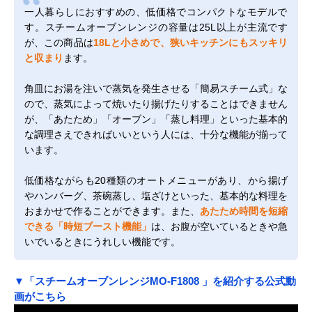
一人暮らしにおすすめの、低価格でコンパクトなモデルで
す。スチームオーブンレンジの容量は25L以上が主流です
が、この商品は
18Lと小さめで、狭いキッチンにもスッキリ
と収まり
ます。
角皿にお湯を注いで蒸気を発生させる「簡易スチーム式」な
ので、蒸気によって焼いたり揚げたりすることはできません
が、「あたため」「オーブン」「蒸し料理」といった基本的
な調理さえできればいいという人には、十分な機能が揃って
います。
低価格ながらも20種類のオートメニューがあり、から揚げ
やハンバーグ、茶碗蒸し、塩ざけといった、基本的な料理を
おまかせで作ることができます。また、
あたため時間を短縮
できる「時短ブースト機能」
は、お腹が空いているときや急
いでいるときにうれしい機能です。
▼「スチームオーブンレンジMO-F1808 」を紹介する公式動
画がこちら