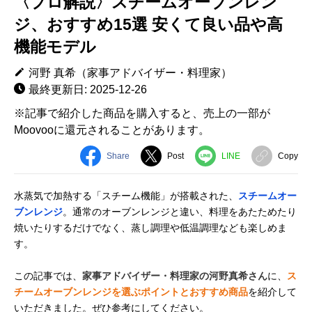
〈プロ解説〉スチームオーブンレン
ジ、おすすめ15選 安くて良い品や高
機能モデル
河野 真希（家事アドバイザー・料理家）
最終更新日: 2025-12-26
※記事で紹介した商品を購入すると、売上の一部が
Moovooに還元されることがあります。
Share
Post
LINE
Copy
水蒸気で加熱する「スチーム機能」が搭載された、
スチームオー
ブンレンジ
。通常のオーブンレンジと違い、料理をあたためたり
焼いたりするだけでなく、蒸し調理や低温調理なども楽しめま
す。
この記事では、
家事アドバイザー・料理家の河野真希さん
に、
ス
チームオーブンレンジを選ぶポイントとおすすめ商品
を紹介して
いただきました。ぜひ参考にしてください。