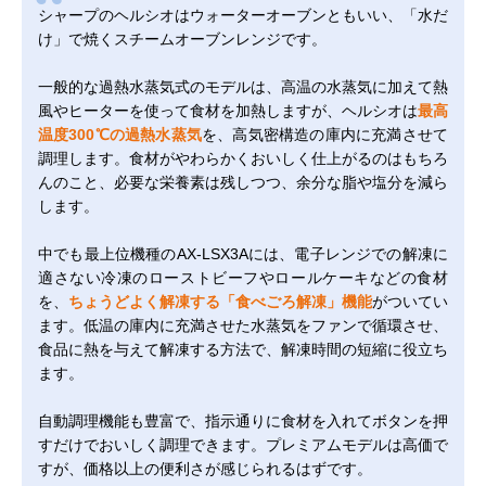
シャープのヘルシオはウォーターオーブンともいい、「水だ
け」で焼くスチームオーブンレンジです。
一般的な過熱水蒸気式のモデルは、高温の水蒸気に加えて熱
風やヒーターを使って食材を加熱しますが、ヘルシオは
最高
温度300℃の過熱水蒸気
を、高気密構造の庫内に充満させて
調理します。食材がやわらかくおいしく仕上がるのはもちろ
んのこと、必要な栄養素は残しつつ、余分な脂や塩分を減ら
します。
中でも最上位機種のAX-LSX3Aには、電子レンジでの解凍に
適さない冷凍のローストビーフやロールケーキなどの食材
を、
ちょうどよく解凍する「食べごろ解凍」機能
がついてい
ます。低温の庫内に充満させた水蒸気をファンで循環させ、
食品に熱を与えて解凍する方法で、解凍時間の短縮に役立ち
ます。
自動調理機能も豊富で、指示通りに食材を入れてボタンを押
すだけでおいしく調理できます。プレミアムモデルは高価で
すが、価格以上の便利さが感じられるはずです。