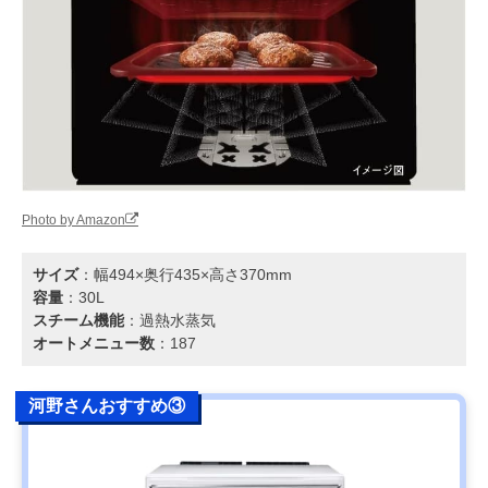
Photo by Amazon
サイズ
：幅494×奥行435×高さ370mm
容量
：30L
スチーム機能
：過熱水蒸気
オートメニュー数
：187
河野さんおすすめ③