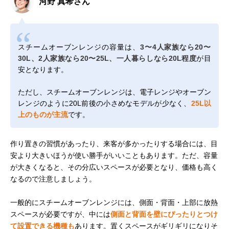
河野 真希さん
スチームオーブンレンジの容量は、
3〜4人家族なら20〜
30L、2人家族なら20〜25L、一人暮らしなら20L程度
が目
安となります。
ただし、スチームオーブンレンジは、電子レンジやオーブン
レンジのように20L前後の小さめなモデルが少なく、
25L以
上のものが主流
です。
作り置きの習慣があったり、来客が多かったりする場合には、目
安より大きいほうが使い勝手がいいこともあります。ただ、容量
が大きくなると、その分広いスペースが必要となり、価格も高く
なるので注意しましょう。
一般的にスチームオーブンレンジには、側面・背面・上部に放熱
スペースが必要ですが、中には
側面と背面を壁にぴったりとつけ
て設置できる機種も
あります。置くスペースがギリギリになりそ