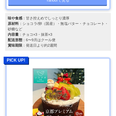
Yahoo!で見る
味や食感
：甘さ控えめでしっとり濃厚
原材料
：ショコラ/卵（国産）・無塩バター・チョコレート・
砂糖など
内容量
：チョコ×3・抹茶×3
配送形態
：6〜9月はクール便
賞味期限
：発送日より約2週間
PICK UP!