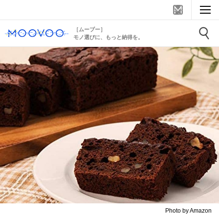
［ムーブー］
モノ選びに、もっと納得を。
Photo by Amazon