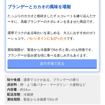
ブランデーとカカオの風味を堪能
たっぷりのカカオと粗砕きしたチョコレートを練り込んだケ
ーキに、高級ブランデーのナポレオンを含ませた商品です。
濃厚でコクのある味わいを楽しめる、大人におすすめのガト
ーショコラ。
バレンタインにもぴったり
です。
賞味期限が、製造から冷蔵庫で6か月と長いのも特徴です。
ブランデーが染み渡る頃に食べる楽しみ方もあります。
楽天市場で見る
味や食感
：濃厚でコクがある、ブランデーの香り
原材料
：卵・よつ葉バター・マーガリン・小麦粉など
内容量
：約14㎝
配送形態
：冷蔵便
賞味期限
：製造から冷蔵庫で6か月