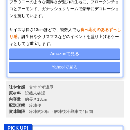
ブラウニーのような濃厚さが魅力の生地に、ブロークンチョ
コとアーモンド、ガナッシュクリームで豪華にデコレーショ
ンを施しています。
サイズは長さ13cmほどで、複数人でも
食べ応えのあるずっし
り感
。誕生日やクリスマスなどのイベントを盛り上げるケー
キとしても重宝します。
Amazonで見る
Yahoo!で見る
味や食感
：甘すぎず濃厚
原材料
：記載未確認
内容量
：約長さ13cm
配送形態
：冷凍便
賞味期限
：冷凍約30日・解凍後冷蔵庫で4日間
PICK UP!