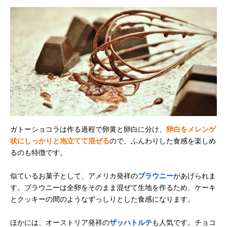
ガトーショコラは作る過程で卵黄と卵白に分け、
卵白をメレンゲ
状にしっかりと泡立てて混ぜる
ので、ふんわりした食感を楽しめ
るのも特徴です。
似ているお菓子として、アメリカ発祥の
ブラウニー
があげられま
す。ブラウニーは全卵をそのまま混ぜて生地を作るため、ケーキ
とクッキーの間のようなずっしりとした食感になります。
ほかには、オーストリア発祥の
ザッハトルテ
も人気です。チョコ