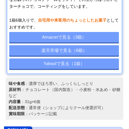
ターチョコで、コーティングをしています。
1箱6個入りで、
自宅用や来客用のちょっとしたお菓子
として
おすすめです。
Amazonで見る（3箱）
楽天市場で見る（6箱）
Yahoo!で見る（1箱）
味や食感
：濃厚でほろ苦い、ふっくらしっとり
原材料
：チョコレート（国内製造）・小麦粉・水あめ・砂糖
など
内容量
：31g×6個
配送形態
：通常便（ショップによりクール便選択可）
賞味期限
：パッケージ記載