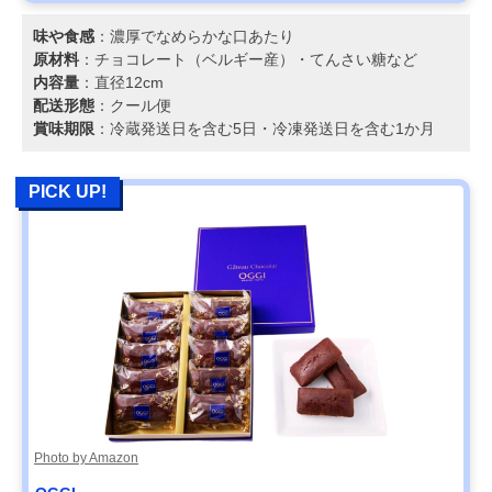
味や食感
：濃厚でなめらかな口あたり
原材料
：チョコレート（ベルギー産）・てんさい糖など
内容量
：直径12cm
配送形態
：クール便
賞味期限
：冷蔵発送日を含む5日・冷凍発送日を含む1か月
PICK UP!
Photo by Amazon