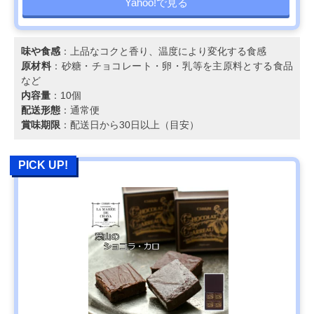
Yahoo!で見る
味や食感
：上品なコクと香り、温度により変化する食感
原材料
：砂糖・チョコレート・卵・乳等を主原料とする食品
など
内容量
：10個
配送形態
：通常便
賞味期限
：配送日から30日以上（目安）
PICK UP!