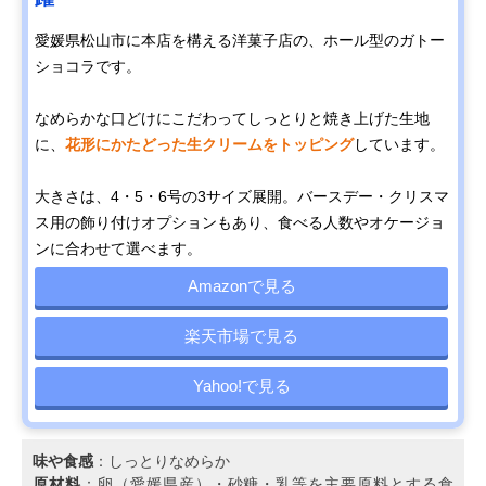
愛媛県松山市に本店を構える洋菓子店の、ホール型のガトー
ショコラです。
なめらかな口どけにこだわってしっとりと焼き上げた生地
に、
花形にかたどった生クリームをトッピング
しています。
大きさは、4・5・6号の3サイズ展開。バースデー・クリスマ
ス用の飾り付けオプションもあり、食べる人数やオケージョ
ンに合わせて選べます。
Amazonで見る
楽天市場で見る
Yahoo!で見る
味や食感
：しっとりなめらか
原材料
：卵（愛媛県産）・砂糖・乳等を主要原料とする食