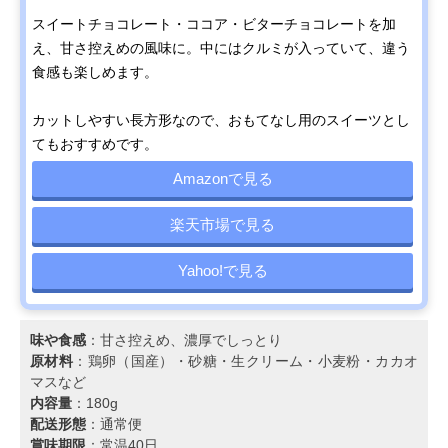
スイートチョコレート・ココア・ビターチョコレートを加
え、甘さ控えめの風味に。中にはクルミが入っていて、違う
食感も楽しめます。
カットしやすい長方形なので、おもてなし用のスイーツとし
てもおすすめです。
Amazonで見る
楽天市場で見る
Yahoo!で見る
味や食感
：甘さ控えめ、濃厚でしっとり
原材料
：鶏卵（国産）・砂糖・生クリーム・小麦粉・カカオ
マスなど
内容量
：180g
配送形態
：通常便
賞味期限
：常温40日