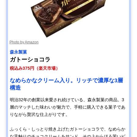
Photo by Amazon
森永製菓
ガトーショコラ
税込み375円（楽天市場）
なめらかなクリーム入り。リッチで濃厚な3層
構造
明治32年の創業以来愛され続けている、森永製菓の商品。3
層のマッチした味わいが魅力で、手軽に購入できる菓子であ
りながら贅沢な仕上がりです。
ふっくら・しっとり焼き上げたガトーショコラで、なめらか
な舌触りのチョコクリームをサンド。その上からほろ苦いビ