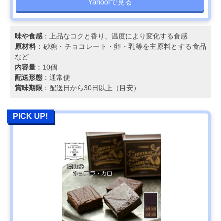
Yahoo!で見る
味や食感
：上品なコクと香り、温度により変化する食感
原材料
：砂糖・チョコレート・卵・乳等を主原料とする食品
など
内容量
：10個
配送形態
：通常便
賞味期限
：配送日から30日以上（目安）
PICK UP!