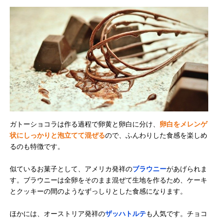
ガトーショコラは作る過程で卵黄と卵白に分け、
卵白をメレンゲ
状にしっかりと泡立てて混ぜる
ので、ふんわりした食感を楽しめ
るのも特徴です。
似ているお菓子として、アメリカ発祥の
ブラウニー
があげられま
す。ブラウニーは全卵をそのまま混ぜて生地を作るため、ケーキ
とクッキーの間のようなずっしりとした食感になります。
ほかには、オーストリア発祥の
ザッハトルテ
も人気です。チョコ