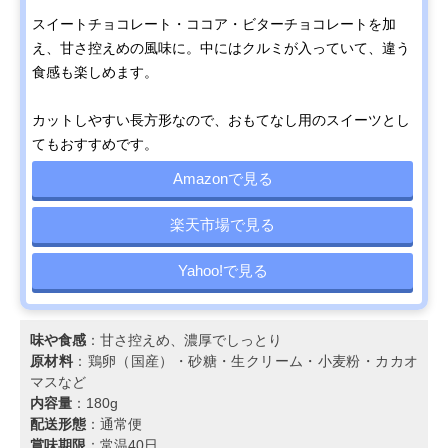
スイートチョコレート・ココア・ビターチョコレートを加
え、甘さ控えめの風味に。中にはクルミが入っていて、違う
食感も楽しめます。
カットしやすい長方形なので、おもてなし用のスイーツとし
てもおすすめです。
Amazonで見る
楽天市場で見る
Yahoo!で見る
味や食感
：甘さ控えめ、濃厚でしっとり
原材料
：鶏卵（国産）・砂糖・生クリーム・小麦粉・カカオ
マスなど
内容量
：180g
配送形態
：通常便
賞味期限
：常温40日