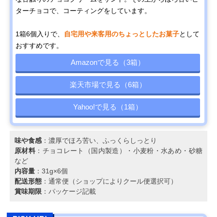
ターチョコで、コーティングをしています。
1箱6個入りで、
自宅用や来客用のちょっとしたお菓子
として
おすすめです。
Amazonで見る（3箱）
楽天市場で見る（6箱）
Yahoo!で見る（1箱）
味や食感
：濃厚でほろ苦い、ふっくらしっとり
原材料
：チョコレート（国内製造）・小麦粉・水あめ・砂糖
など
内容量
：31g×6個
配送形態
：通常便（ショップによりクール便選択可）
賞味期限
：パッケージ記載