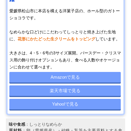
愛媛県松山市に本店を構える洋菓子店の、ホール型のガトー
ショコラです。
なめらかな口どけにこだわってしっとりと焼き上げた生地
に、
花形にかたどった生クリームをトッピング
しています。
大きさは、4・5・6号の3サイズ展開。バースデー・クリスマ
ス用の飾り付けオプションもあり、食べる人数やオケージョ
ンに合わせて選べます。
Amazonで見る
楽天市場で見る
Yahoo!で見る
味や食感
：しっとりなめらか
原材料
：卵（愛媛県産）・砂糖・乳等を主要原料とする食