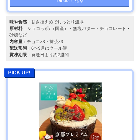
Yahoo!で見る
味や食感
：甘さ控えめでしっとり濃厚
原材料
：ショコラ/卵（国産）・無塩バター・チョコレート・
砂糖など
内容量
：チョコ×3・抹茶×3
配送形態
：6〜9月はクール便
賞味期限
：発送日より約2週間
PICK UP!