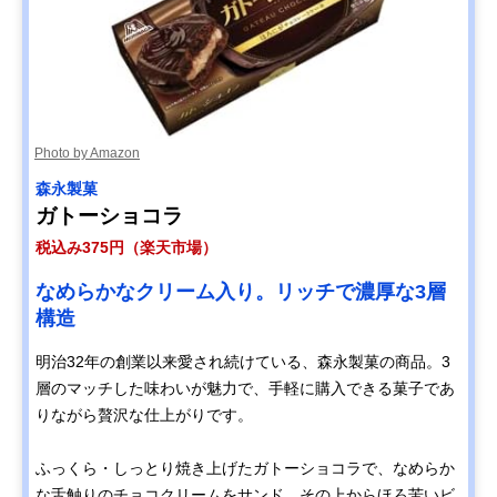
Photo by Amazon
森永製菓
ガトーショコラ
税込み375円（楽天市場）
なめらかなクリーム入り。リッチで濃厚な3層
構造
明治32年の創業以来愛され続けている、森永製菓の商品。3
層のマッチした味わいが魅力で、手軽に購入できる菓子であ
りながら贅沢な仕上がりです。
ふっくら・しっとり焼き上げたガトーショコラで、なめらか
な舌触りのチョコクリームをサンド。その上からほろ苦いビ