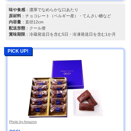
味や食感
：濃厚でなめらかな口あたり
原材料
：チョコレート（ベルギー産）・てんさい糖など
内容量
：直径12cm
配送形態
：クール便
賞味期限
：冷蔵発送日を含む5日・冷凍発送日を含む1か月
PICK UP!
Photo by Amazon