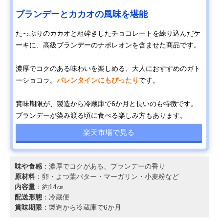
ブランデーとカカオの風味を堪能
たっぷりのカカオと粗砕きしたチョコレートを練り込んだケ
ーキに、高級ブランデーのナポレオンを含ませた商品です。
濃厚でコクのある味わいを楽しめる、大人におすすめのガト
ーショコラ。
バレンタインにもぴったり
です。
賞味期限が、製造から冷蔵庫で6か月と長いのも特徴です。
ブランデーが染み渡る頃に食べる楽しみ方もあります。
楽天市場で見る
味や食感
：濃厚でコクがある、ブランデーの香り
原材料
：卵・よつ葉バター・マーガリン・小麦粉など
内容量
：約14㎝
配送形態
：冷蔵便
賞味期限
：製造から冷蔵庫で6か月