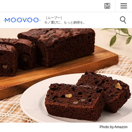
［ムーブー］
モノ選びに、もっと納得を。
Photo by Amazon