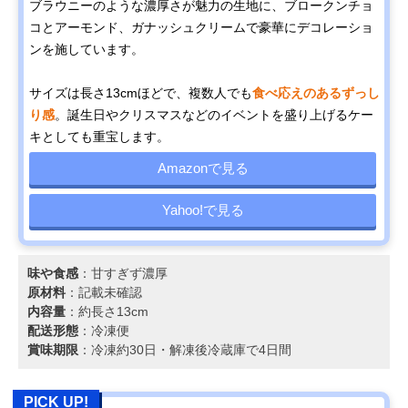
ブラウニーのような濃厚さが魅力の生地に、ブロークンチョ
コとアーモンド、ガナッシュクリームで豪華にデコレーショ
ンを施しています。
サイズは長さ13cmほどで、複数人でも
食べ応えのあるずっし
り感
。誕生日やクリスマスなどのイベントを盛り上げるケー
キとしても重宝します。
Amazonで見る
Yahoo!で見る
味や食感
：甘すぎず濃厚
原材料
：記載未確認
内容量
：約長さ13cm
配送形態
：冷凍便
賞味期限
：冷凍約30日・解凍後冷蔵庫で4日間
PICK UP!