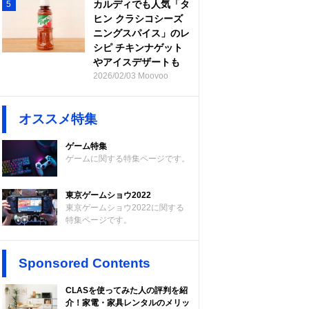
カルディでも人気「タ
5
ヒン クラシコシーズ
ニングスパイス」のレ
シピ チキンナゲット
やアイスデザートも
2026/02/03 Moovoo
オススメ特集
ゲーム特集
ゲームに関する特集ページです。
東京ゲームショウ2022
東京ゲームショウ2022に関する
特集ページです。
Sponsored Contents
CLASを使ってみた人の評判を紹
介！家電・家具レンタルのメリッ