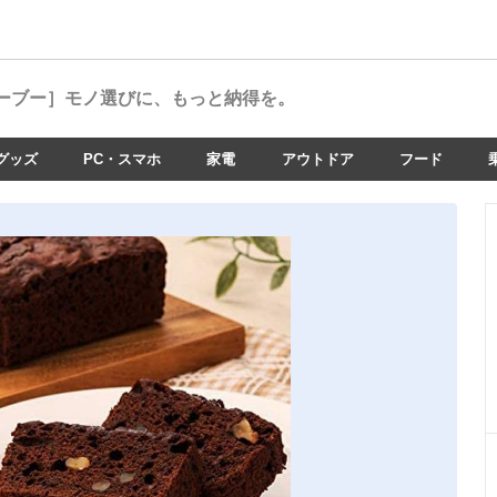
ーブー］
モノ選びに、もっと納得を。
グッズ
PC・スマホ
家電
アウトドア
フード