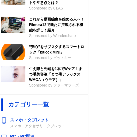
トや注意点とは？
Sponsored by CLAS
これから動画編集を始める人へ！
Filmora12で新たに搭載される機
能を詳しく紹介
Sponsored by Wondershare
“安心”をサブスクするスマートロ
ック「bitlock MINI」
Sponsored by ビットキー
生え際と先端を1本でWケア！ま
つ毛美容液「まつ毛デラックス
WMOA（ウモア）」
Sponsored by ファーマフーズ
カテゴリー一覧
スマホ・タブレット
スマホ、アクセサリ、タブレット
PC・PC関連