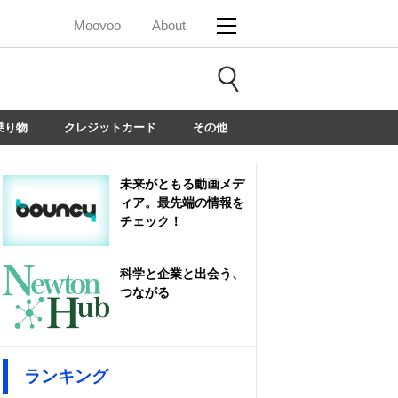
Moovoo
About
乗り物
クレジットカード
その他
未来がともる動画メデ
ィア。最先端の情報を
チェック！
科学と企業と出会う、
つながる
ランキング