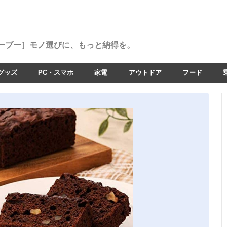
ーブー］
モノ選びに、もっと納得を。
グッズ
PC・スマホ
家電
アウトドア
フード