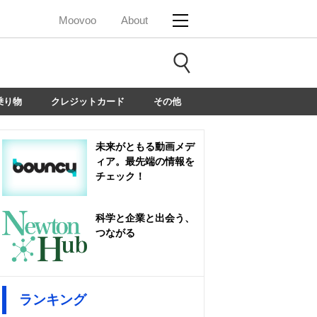
Moovoo
About
乗り物
クレジットカード
その他
未来がともる動画メデ
ィア。最先端の情報を
チェック！
科学と企業と出会う、
つながる
ランキング