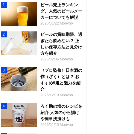
ビール売上ランキン
1
グ、人気のビールメー
カーについても解説
2026/01/22 Moovoo
ビールの賞味期限、過
2
ぎたら飲めない？ 正
しい保存方法と見分け
方を紹介
2026/02/06 Moovoo
〈プロ監修〉日本酒の
3
作（ざく）とは？ お
すすめ9選と魅力を紹
介
2025/12/19 Moovoo
ろく助の塩のレシピを
4
紹介 人気のから揚げ
や簡単浅漬けも
2026/01/15 Moovoo