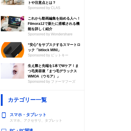
トや注意点とは？
Sponsored by CLAS
これから動画編集を始める人へ！
Filmora12で新たに搭載される機
能を詳しく紹介
Sponsored by Wondershare
“安心”をサブスクするスマートロ
ック「bitlock MINI」
Sponsored by ビットキー
生え際と先端を1本でWケア！ま
つ毛美容液「まつ毛デラックス
WMOA（ウモア）」
Sponsored by ファーマフーズ
カテゴリー一覧
スマホ・タブレット
スマホ、アクセサリ、タブレット
PC・PC関連