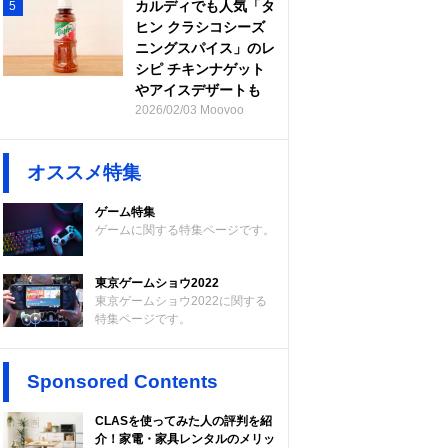
カルディでも人気「タ
5
ヒン クラシコシーズ
ニングスパイス」のレ
シピ チキンナゲット
やアイスデザートも
2026/02/03 Moovoo
オススメ特集
ゲーム特集
ゲームに関する特集ページです。
東京ゲームショウ2022
東京ゲームショウ2022に関する
特集ページです。
Sponsored Contents
CLASを使ってみた人の評判を紹
介！家電・家具レンタルのメリッ