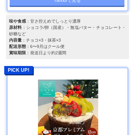
Yahoo!で見る
味や食感
：甘さ控えめでしっとり濃厚
原材料
：ショコラ/卵（国産）・無塩バター・チョコレート・
砂糖など
内容量
：チョコ×3・抹茶×3
配送形態
：6〜9月はクール便
賞味期限
：発送日より約2週間
PICK UP!