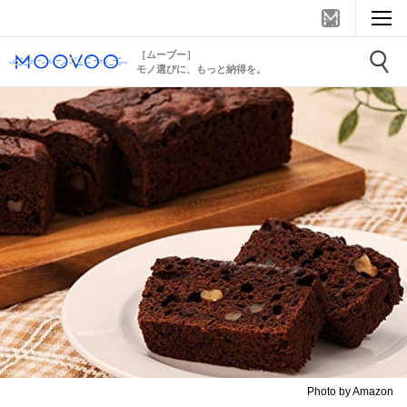
［ムーブー］
モノ選びに、もっと納得を。
Photo by Amazon