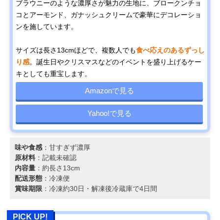
ブラウニーのような濃厚さが魅力の生地に、ブロークンチョ
コとアーモンド、ガナッシュクリームで豪華にデコレーショ
ンを施しています。
サイズは長さ13cmほどで、複数人でも
食べ応えのあるずっし
り感
。誕生日やクリスマスなどのイベントを盛り上げるケー
キとしても重宝します。
Amazonで見る
Yahoo!で見る
味や食感
：甘すぎず濃厚
原材料
：記載未確認
内容量
：約長さ13cm
配送形態
：冷凍便
賞味期限
：冷凍約30日・解凍後冷蔵庫で4日間
PICK UP!