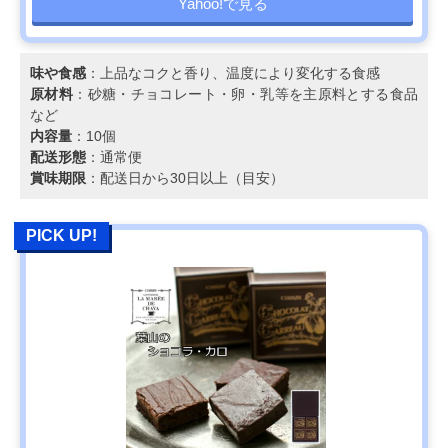
Yahoo!で見る
味や食感
：上品なコクと香り、温度により変化する食感
原材料
：砂糖・チョコレート・卵・乳等を主原料とする食品
など
内容量
：10個
配送形態
：通常便
賞味期限
：配送日から30日以上（目安）
PICK UP!