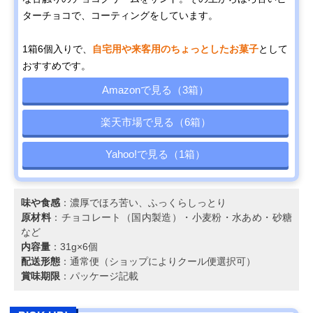
ターチョコで、コーティングをしています。
1箱6個入りで、
自宅用や来客用のちょっとしたお菓子
として
おすすめです。
Amazonで見る（3箱）
楽天市場で見る（6箱）
Yahoo!で見る（1箱）
味や食感
：濃厚でほろ苦い、ふっくらしっとり
原材料
：チョコレート（国内製造）・小麦粉・水あめ・砂糖
など
内容量
：31g×6個
配送形態
：通常便（ショップによりクール便選択可）
賞味期限
：パッケージ記載