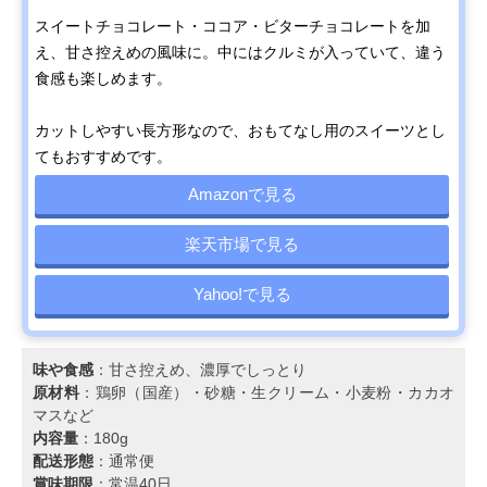
スイートチョコレート・ココア・ビターチョコレートを加
え、甘さ控えめの風味に。中にはクルミが入っていて、違う
食感も楽しめます。
カットしやすい長方形なので、おもてなし用のスイーツとし
てもおすすめです。
Amazonで見る
楽天市場で見る
Yahoo!で見る
味や食感
：甘さ控えめ、濃厚でしっとり
原材料
：鶏卵（国産）・砂糖・生クリーム・小麦粉・カカオ
マスなど
内容量
：180g
配送形態
：通常便
賞味期限
：常温40日