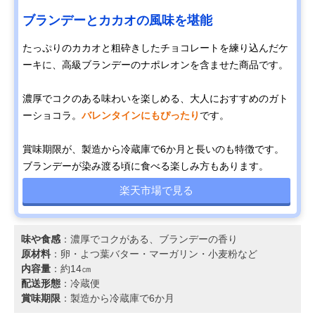
ブランデーとカカオの風味を堪能
たっぷりのカカオと粗砕きしたチョコレートを練り込んだケ
ーキに、高級ブランデーのナポレオンを含ませた商品です。
濃厚でコクのある味わいを楽しめる、大人におすすめのガト
ーショコラ。
バレンタインにもぴったり
です。
賞味期限が、製造から冷蔵庫で6か月と長いのも特徴です。
ブランデーが染み渡る頃に食べる楽しみ方もあります。
楽天市場で見る
味や食感
：濃厚でコクがある、ブランデーの香り
原材料
：卵・よつ葉バター・マーガリン・小麦粉など
内容量
：約14㎝
配送形態
：冷蔵便
賞味期限
：製造から冷蔵庫で6か月