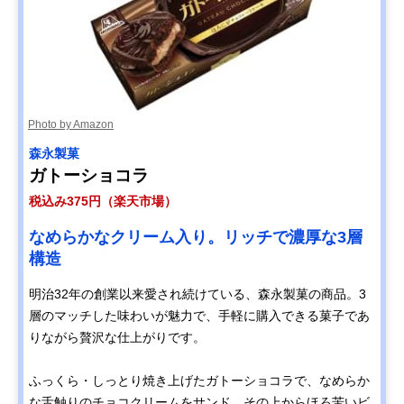
Photo by Amazon
森永製菓
ガトーショコラ
税込み375円（楽天市場）
なめらかなクリーム入り。リッチで濃厚な3層
構造
明治32年の創業以来愛され続けている、森永製菓の商品。3
層のマッチした味わいが魅力で、手軽に購入できる菓子であ
りながら贅沢な仕上がりです。
ふっくら・しっとり焼き上げたガトーショコラで、なめらか
な舌触りのチョコクリームをサンド。その上からほろ苦いビ