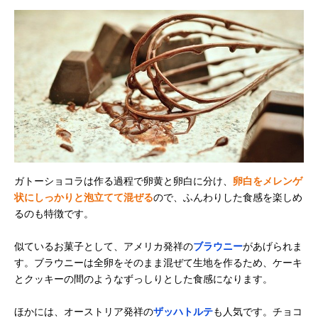
ガトーショコラは作る過程で卵黄と卵白に分け、
卵白をメレンゲ
状にしっかりと泡立てて混ぜる
ので、ふんわりした食感を楽しめ
るのも特徴です。
似ているお菓子として、アメリカ発祥の
ブラウニー
があげられま
す。ブラウニーは全卵をそのまま混ぜて生地を作るため、ケーキ
とクッキーの間のようなずっしりとした食感になります。
ほかには、オーストリア発祥の
ザッハトルテ
も人気です。チョコ