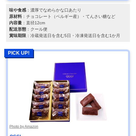
味や食感
：濃厚でなめらかな口あたり
原材料
：チョコレート（ベルギー産）・てんさい糖など
内容量
：直径12cm
配送形態
：クール便
賞味期限
：冷蔵発送日を含む5日・冷凍発送日を含む1か月
PICK UP!
Photo by Amazon