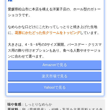
愛媛県松山市に本店を構える洋菓子店の、ホール型のガトー
ショコラです。
なめらかな口どけにこだわってしっとりと焼き上げた生地
に、
花形にかたどった生クリームをトッピング
しています。
大きさは、4・5・6号の3サイズ展開。バースデー・クリスマ
ス用の飾り付けオプションもあり、食べる人数やオケージョ
ンに合わせて選べます。
Amazonで見る
楽天市場で見る
Yahoo!で見る
味や食感
：しっとりなめらか
原材料
：卵（愛媛県産）・砂糖・乳等を主要原料とする食